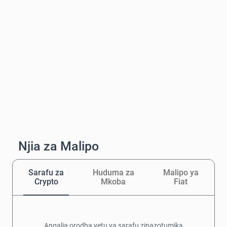
Njia za Malipo
Sarafu za
Huduma za
Malipo ya
Crypto
Mkoba
Fiat
Angalia orodha yetu ya sarafu zinazotumika