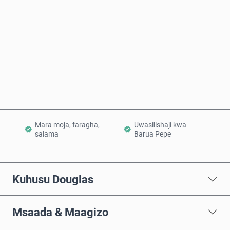
Nunua Sasa
Ongeza Kwenye Kikapu
Mara moja, faragha,
Uwasilishaji kwa
salama
Barua Pepe
Kuhusu Douglas
Msaada & Maagizo