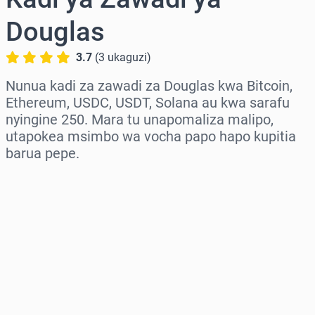
Douglas
3.7
(
3
ukaguzi
)
Nunua kadi za zawadi za Douglas kwa Bitcoin,
Ethereum, USDC, USDT, Solana au kwa sarafu
nyingine 250. Mara tu unapomaliza malipo,
utapokea msimbo wa vocha papo hapo kupitia
barua pepe.
Chagua eneo
Chagua kiasi
Bei Inayokadiriwa