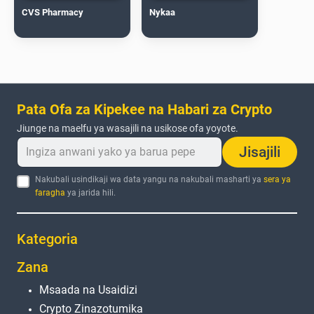
CVS Pharmacy
Nykaa
Pata Ofa za Kipekee na Habari za Crypto
Jiunge na maelfu ya wasajili na usikose ofa yoyote.
Jisajili
Nakubali usindikaji wa data yangu na nakubali masharti ya
sera ya
faragha
ya jarida hili.
Kategoria
Zana
Msaada na Usaidizi
Crypto Zinazotumika