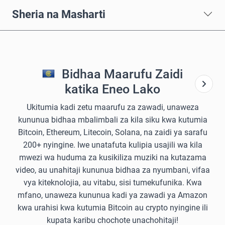
Sheria na Masharti
Bidhaa Maarufu Zaidi
katika Eneo Lako
Ukitumia kadi zetu maarufu za zawadi, unaweza
kununua bidhaa mbalimbali za kila siku kwa kutumia
Bitcoin, Ethereum, Litecoin, Solana, na zaidi ya sarafu
200+ nyingine. Iwe unatafuta kulipia usajili wa kila
mwezi wa huduma za kusikiliza muziki na kutazama
video, au unahitaji kununua bidhaa za nyumbani, vifaa
vya kiteknolojia, au vitabu, sisi tumekufunika. Kwa
mfano, unaweza kununua kadi ya zawadi ya Amazon
kwa urahisi kwa kutumia Bitcoin au crypto nyingine ili
kupata karibu chochote unachohitaji!