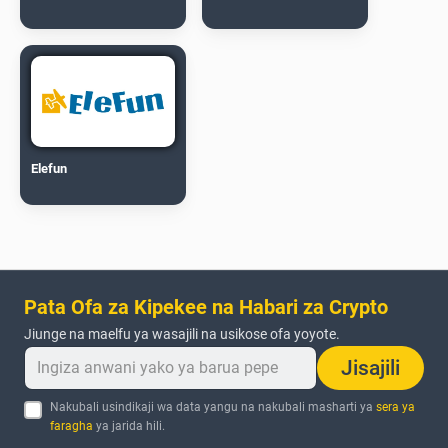
Elefun
Pata Ofa za Kipekee na Habari za Crypto
Jiunge na maelfu ya wasajili na usikose ofa yoyote.
Jisajili
Nakubali usindikaji wa data yangu na nakubali masharti ya
sera ya
faragha
ya jarida hili.