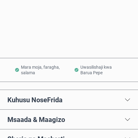
Nunua Sasa
Ongeza Kwenye Kikapu
Mara moja, faragha,
Uwasilishaji kwa
salama
Barua Pepe
Kuhusu NoseFrida
Msaada & Maagizo