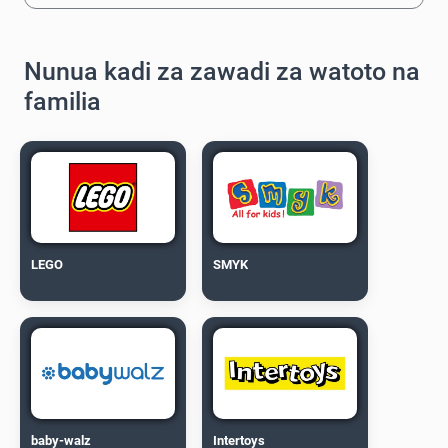
Nunua kadi za zawadi za watoto na
familia
LEGO
SMYK
baby-walz
Intertoys