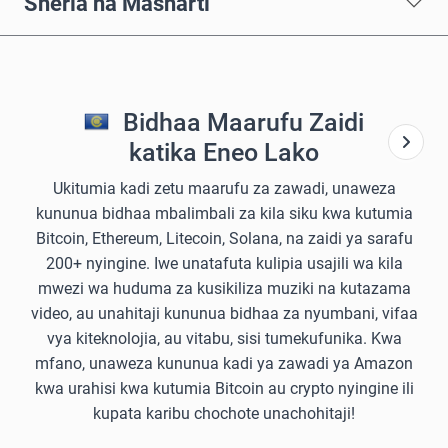
Sheria na Masharti
Bidhaa Maarufu Zaidi
katika Eneo Lako
Ukitumia kadi zetu maarufu za zawadi, unaweza
kununua bidhaa mbalimbali za kila siku kwa kutumia
Bitcoin, Ethereum, Litecoin, Solana, na zaidi ya sarafu
200+ nyingine. Iwe unatafuta kulipia usajili wa kila
mwezi wa huduma za kusikiliza muziki na kutazama
video, au unahitaji kununua bidhaa za nyumbani, vifaa
vya kiteknolojia, au vitabu, sisi tumekufunika. Kwa
mfano, unaweza kununua kadi ya zawadi ya Amazon
kwa urahisi kwa kutumia Bitcoin au crypto nyingine ili
kupata karibu chochote unachohitaji!