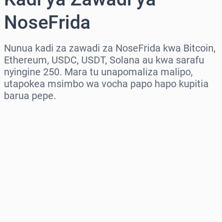
NoseFrida
Nunua kadi za zawadi za NoseFrida kwa Bitcoin,
Ethereum, USDC, USDT, Solana au kwa sarafu
nyingine 250. Mara tu unapomaliza malipo,
utapokea msimbo wa vocha papo hapo kupitia
barua pepe.
Chagua eneo
Chagua kiasi
Bei Inayokadiriwa