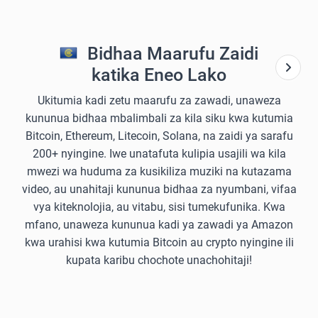
Bidhaa Maarufu Zaidi
katika Eneo Lako
Ukitumia kadi zetu maarufu za zawadi, unaweza
kununua bidhaa mbalimbali za kila siku kwa kutumia
Bitcoin, Ethereum, Litecoin, Solana, na zaidi ya sarafu
200+ nyingine. Iwe unatafuta kulipia usajili wa kila
mwezi wa huduma za kusikiliza muziki na kutazama
video, au unahitaji kununua bidhaa za nyumbani, vifaa
vya kiteknolojia, au vitabu, sisi tumekufunika. Kwa
mfano, unaweza kununua kadi ya zawadi ya Amazon
kwa urahisi kwa kutumia Bitcoin au crypto nyingine ili
kupata karibu chochote unachohitaji!