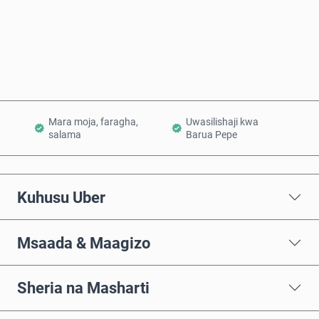
Nunua Sasa
Ongeza Kwenye Kikapu
Mara moja, faragha,
Uwasilishaji kwa
salama
Barua Pepe
Kuhusu Uber
Msaada & Maagizo
Sheria na Masharti