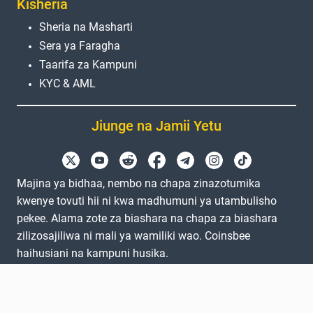
Kisheria
Sheria na Masharti
Sera ya Faragha
Taarifa za Kampuni
KYC & AML
Jiunge na Jamii Yetu
Majina ya bidhaa, nembo na chapa zinazotumika
kwenye tovuti hii ni kwa madhumuni ya utambulisho
pekee. Alama zote za biashara na chapa za biashara
zilizosajiliwa ni mali ya wamiliki wao. Coinsbee
haihusiani na kampuni husika.
EN
GB