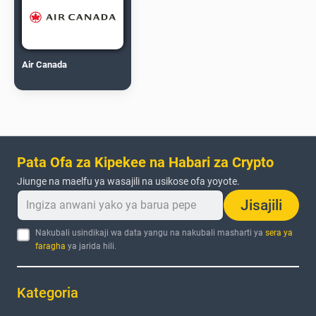
Air Canada
Pata Ofa za Kipekee na Habari za Crypto
Jiunge na maelfu ya wasajili na usikose ofa yoyote.
Jisajili
Nakubali usindikaji wa data yangu na nakubali masharti ya
sera ya
faragha
ya jarida hili.
Kategoria