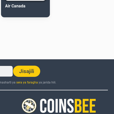
Air Canada
Jisajili
 masharti ya
sera ya faragha
ya jarida hili.