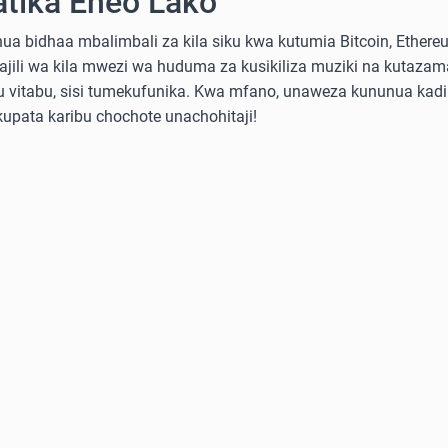
atika Eneo Lako
a bidhaa mbalimbali za kila siku kwa kutumia Bitcoin, Ethereum
sajili wa kila mwezi wa huduma za kusikiliza muziki na kutazama
 au vitabu, sisi tumekufunika. Kwa mfano, unaweza kununua ka
 kupata karibu chochote unachohitaji!