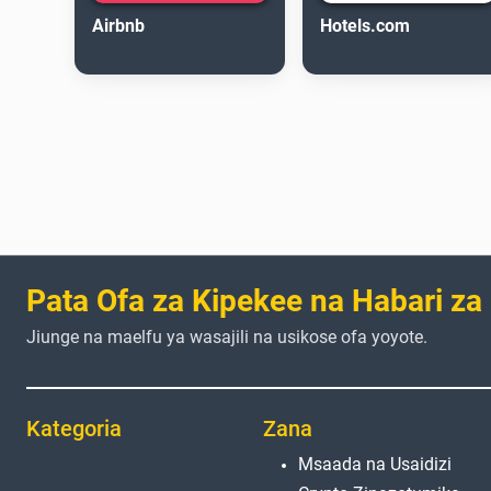
Airbnb
Hotels.com
Pata Ofa za Kipekee na Habari za
Jiunge na maelfu ya wasajili na usikose ofa yoyote.
Kategoria
Zana
Msaada na Usaidizi