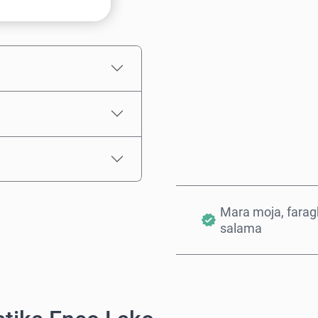
Bei Inayokadiriwa
Mara moja, farag
salama