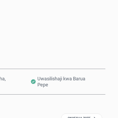
Nunua Sasa
Ongeza Kwenye Kikapu
ha,
Uwasilishaji kwa Barua
Pepe