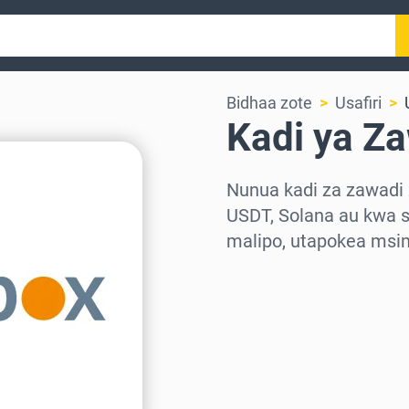
Bidhaa zote
Usafiri
Kadi ya Z
Nunua kadi za zawadi 
USDT, Solana au kwa s
malipo, utapokea msi
Chagua eneo
Chagua kiasi