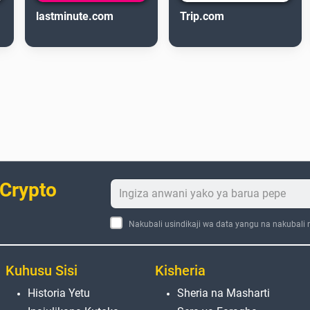
lastminute.com
Trip.com
 Crypto
Nakubali usindikaji wa data yangu na nakubali
Kuhusu Sisi
Kisheria
Historia Yetu
Sheria na Masharti