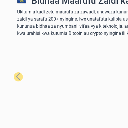
Bidhaa Maarufu Zaidi k
Ukitumia kadi zetu maarufu za zawadi, unaweza kununu
zaidi ya sarafu 200+ nyingine. Iwe unatafuta kulipia u
kununua bidhaa za nyumbani, vifaa vya kiteknolojia,
kwa urahisi kwa kutumia Bitcoin au crypto nyingine ili
Iliyopita