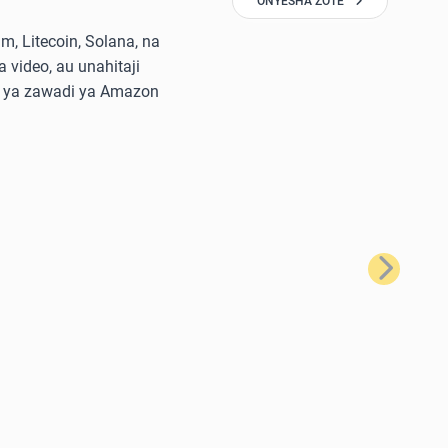
ONYESHA ZOTE
, Litecoin, Solana, na
 video, au unahitaji
di ya zawadi ya Amazon
Ifuatayo