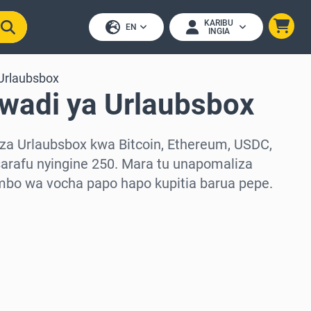
KARIBU
EN
INGIA
Urlaubsbox
awadi ya Urlaubsbox
za Urlaubsbox kwa Bitcoin, Ethereum, USDC,
arafu nyingine 250. Mara tu unapomaliza
mbo wa vocha papo hapo kupitia barua pepe.