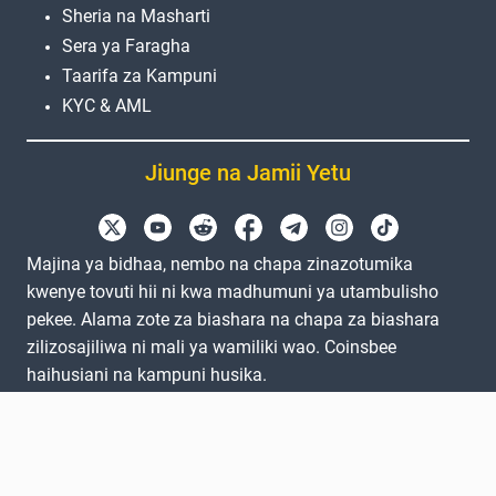
Sheria na Masharti
Sera ya Faragha
Taarifa za Kampuni
KYC & AML
Jiunge na Jamii Yetu
Majina ya bidhaa, nembo na chapa zinazotumika
kwenye tovuti hii ni kwa madhumuni ya utambulisho
pekee. Alama zote za biashara na chapa za biashara
zilizosajiliwa ni mali ya wamiliki wao. Coinsbee
haihusiani na kampuni husika.
EN
GB