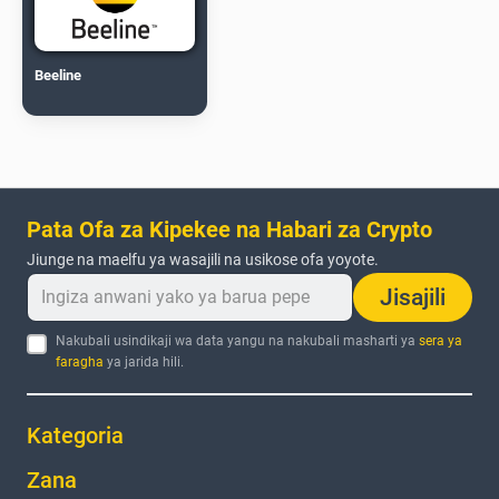
Beeline
Pata Ofa za Kipekee na Habari za Crypto
Jiunge na maelfu ya wasajili na usikose ofa yoyote.
Jisajili
Nakubali usindikaji wa data yangu na nakubali masharti ya
sera ya
faragha
ya jarida hili.
Kategoria
Zana