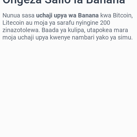
Nunua sasa
uchaji upya wa Banana
kwa Bitcoin,
Litecoin au moja ya sarafu nyingine 200
zinazotolewa. Baada ya kulipa, utapokea mara
moja uchaji upya kwenye nambari yako ya simu.
Chagua eneo
Chagua kiasi
Bei Inayokadiriwa
Nunua Sasa