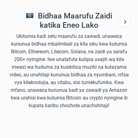
Bidhaa Maarufu Zaidi
katika Eneo Lako
Ukitumia kadi zetu maarufu za zawadi, unaweza
kununua bidhaa mbalimbali za kila siku kwa kutumia
Bitcoin, Ethereum, Litecoin, Solana, na zaidi ya sarafu
200+ nyingine. Iwe unatafuta kulipia usajili wa kila
mwezi wa huduma za kusikiliza muziki na kutazama
video, au unahitaji kununua bidhaa za nyumbani, vifaa
vya kiteknolojia, au vitabu, sisi tumekufunika. Kwa
mfano, unaweza kununua kadi ya zawadi ya Amazon
kwa urahisi kwa kutumia Bitcoin au crypto nyingine ili
kupata karibu chochote unachohitaji!