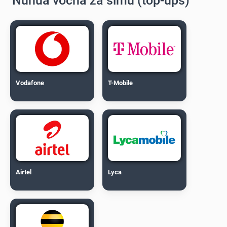
Nunua vocha za simu (top-ups)
Vodafone
T-Mobile
Airtel
Lyca