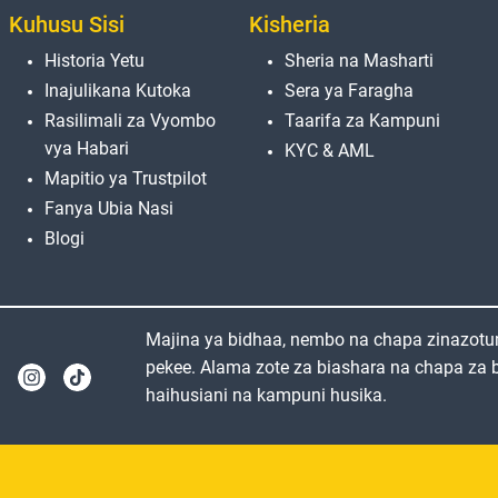
Kuhusu Sisi
Kisheria
Historia Yetu
Sheria na Masharti
Inajulikana Kutoka
Sera ya Faragha
Rasilimali za Vyombo
Taarifa za Kampuni
vya Habari
KYC & AML
Mapitio ya Trustpilot
Fanya Ubia Nasi
Blogi
Majina ya bidhaa, nembo na chapa zinazotu
pekee. Alama zote za biashara na chapa za bi
haihusiani na kampuni husika.