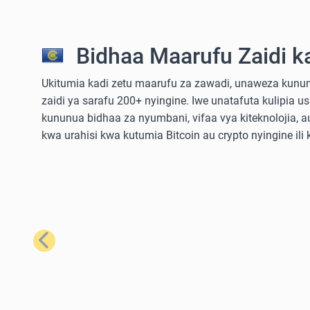
Bidhaa Maarufu Zaidi k
Ukitumia kadi zetu maarufu za zawadi, unaweza kununu
zaidi ya sarafu 200+ nyingine. Iwe unatafuta kulipia u
kununua bidhaa za nyumbani, vifaa vya kiteknolojia,
kwa urahisi kwa kutumia Bitcoin au crypto nyingine ili
Iliyopita