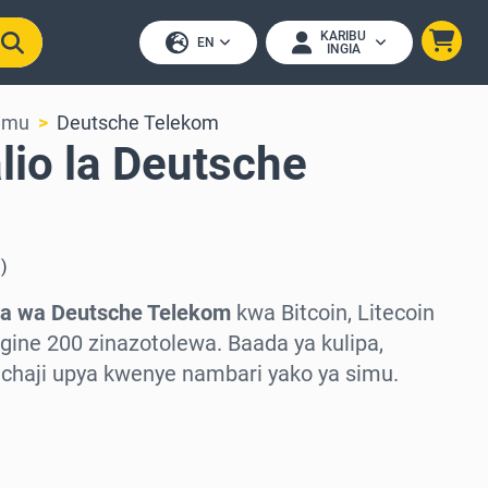
KARIBU
EN
INGIA
Simu
Deutsche Telekom
lio la Deutsche
i
)
ya wa Deutsche Telekom
kwa Bitcoin, Litecoin
gine 200 zinazotolewa. Baada ya kulipa,
chaji upya kwenye nambari yako ya simu.