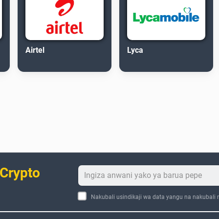
Airtel
Lyca
 Crypto
Nakubali usindikaji wa data yangu na nakubali