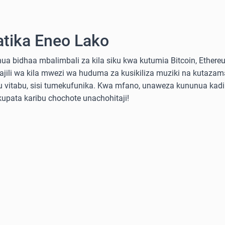
atika Eneo Lako
a bidhaa mbalimbali za kila siku kwa kutumia Bitcoin, Ethereum
sajili wa kila mwezi wa huduma za kusikiliza muziki na kutazama
 au vitabu, sisi tumekufunika. Kwa mfano, unaweza kununua ka
 kupata karibu chochote unachohitaji!