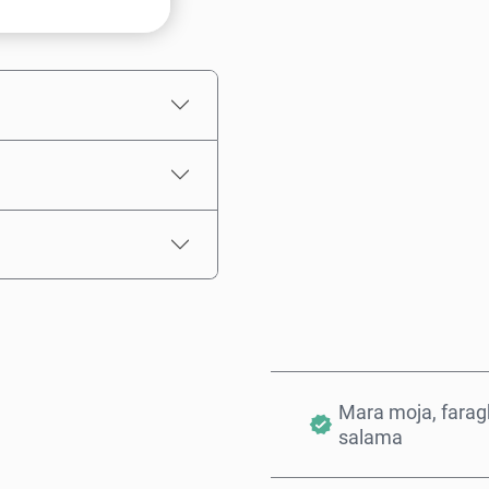
Chagua kiasi
Bei Inayokadiriwa
Mara moja, farag
salama