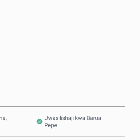
Nunua Sasa
Ongeza Kwenye Kikapu
ha,
Uwasilishaji kwa Barua
Pepe