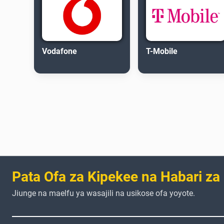
Vodafone
T-Mobile
Pata Ofa za Kipekee na Habari za
Jiunge na maelfu ya wasajili na usikose ofa yoyote.