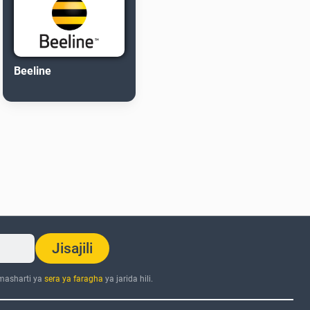
Beeline
Jisajili
 masharti ya
sera ya faragha
ya jarida hili.