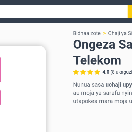
Bidhaa zote
Chaji ya 
Ongeza Sa
Telekom
4.0
(
8
ukaguz
Nunua sasa
uchaji up
au moja ya sarafu nyin
utapokea mara moja u
Chagua eneo