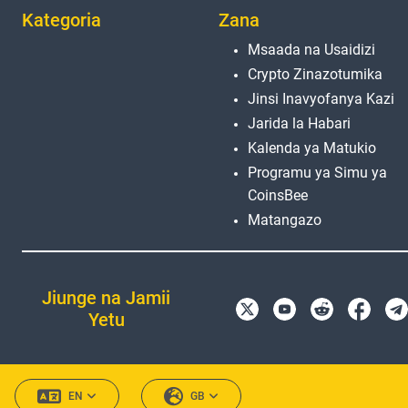
Kategoria
Zana
Msaada na Usaidizi
Crypto Zinazotumika
Jinsi Inavyofanya Kazi
Jarida la Habari
Kalenda ya Matukio
Programu ya Simu ya
CoinsBee
Matangazo
Jiunge na Jamii
Yetu
EN
GB