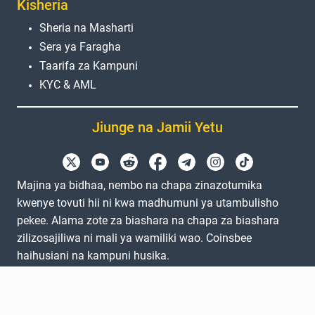
Kisheria
Sheria na Masharti
Sera ya Faragha
Taarifa za Kampuni
KYC & AML
Jiunge na Jamii Yetu
Majina ya bidhaa, nembo na chapa zinazotumika
kwenye tovuti hii ni kwa madhumuni ya utambulisho
pekee. Alama zote za biashara na chapa za biashara
zilizosajiliwa ni mali ya wamiliki wao. Coinsbee
haihusiani na kampuni husika.
EN
GB