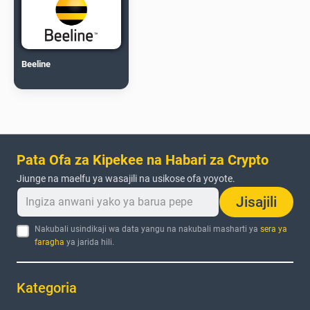
Beeline
Pata Ofa za Kipekee na Habari za Crypto
Jiunge na maelfu ya wasajili na usikose ofa yoyote.
Jisajili
Nakubali usindikaji wa data yangu na nakubali masharti ya
sera ya
faragha
ya jarida hili.
Kategoria