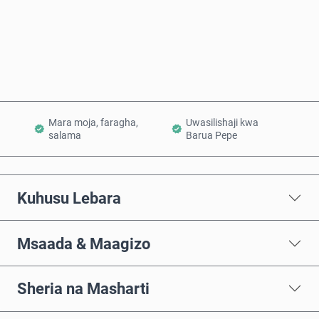
Nunua Sasa
Ongeza Kwenye Kikapu
Mara moja, faragha,
Uwasilishaji kwa
salama
Barua Pepe
Kuhusu Lebara
Msaada & Maagizo
Sheria na Masharti