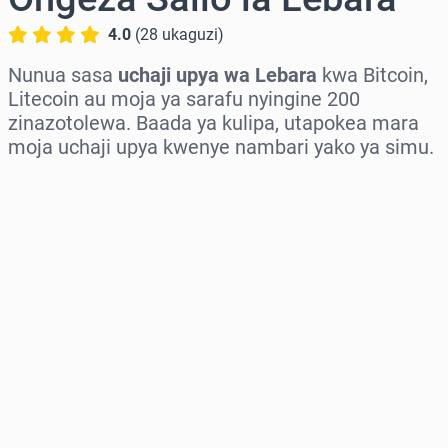
4.0
(
28
ukaguzi
)
Nunua sasa
uchaji upya wa Lebara
kwa Bitcoin,
Litecoin au moja ya sarafu nyingine 200
zinazotolewa. Baada ya kulipa, utapokea mara
moja uchaji upya kwenye nambari yako ya simu.
Chagua eneo
Chagua kiasi
Bei Inayokadiriwa