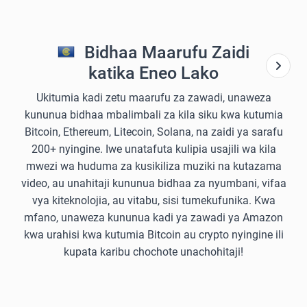
Bidhaa Maarufu Zaidi
katika Eneo Lako
Ukitumia kadi zetu maarufu za zawadi, unaweza
kununua bidhaa mbalimbali za kila siku kwa kutumia
Bitcoin, Ethereum, Litecoin, Solana, na zaidi ya sarafu
200+ nyingine. Iwe unatafuta kulipia usajili wa kila
mwezi wa huduma za kusikiliza muziki na kutazama
video, au unahitaji kununua bidhaa za nyumbani, vifaa
vya kiteknolojia, au vitabu, sisi tumekufunika. Kwa
mfano, unaweza kununua kadi ya zawadi ya Amazon
kwa urahisi kwa kutumia Bitcoin au crypto nyingine ili
kupata karibu chochote unachohitaji!