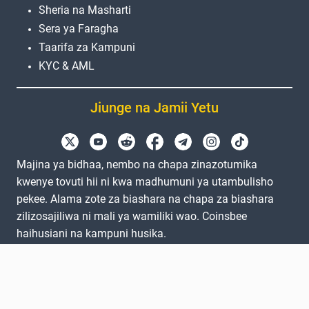
Sheria na Masharti
Sera ya Faragha
Taarifa za Kampuni
KYC & AML
Jiunge na Jamii Yetu
Majina ya bidhaa, nembo na chapa zinazotumika
kwenye tovuti hii ni kwa madhumuni ya utambulisho
pekee. Alama zote za biashara na chapa za biashara
zilizosajiliwa ni mali ya wamiliki wao. Coinsbee
haihusiani na kampuni husika.
EN
GB