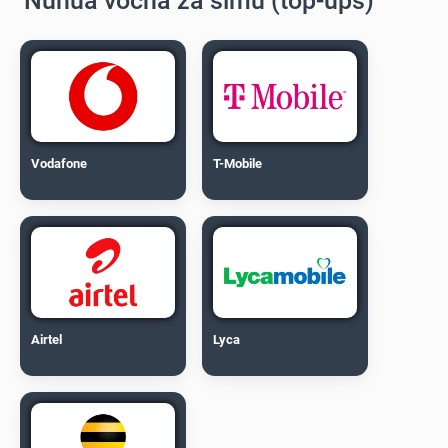
Nunua vocha za simu (top-ups)
Vodafone
T-Mobile
Airtel
Lyca