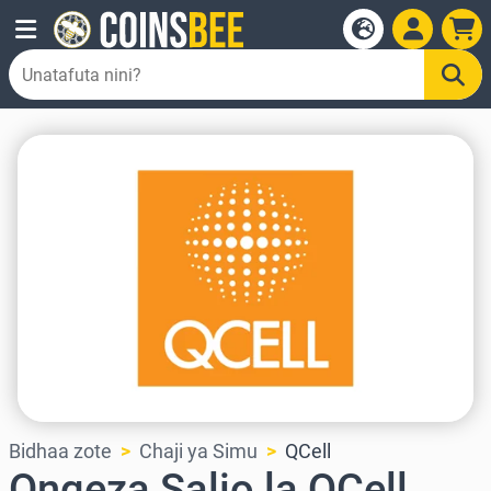
Bidhaa zote
Chaji ya Simu
QCell
Ongeza Salio la QCell