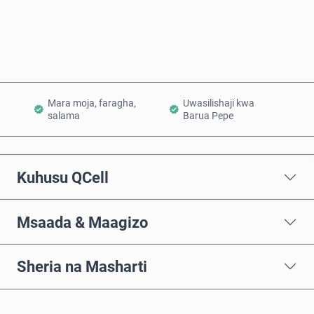
Ongeza Kwenye Kikapu
Mara moja, faragha,
Uwasilishaji kwa
salama
Barua Pepe
Kuhusu QCell
Msaada & Maagizo
Sheria na Masharti