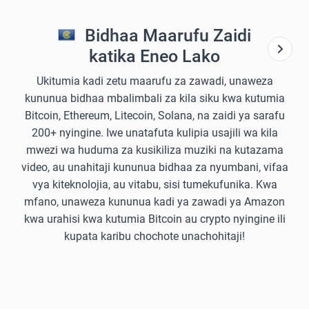
Bidhaa Maarufu Zaidi
katika Eneo Lako
Ukitumia kadi zetu maarufu za zawadi, unaweza
kununua bidhaa mbalimbali za kila siku kwa kutumia
Bitcoin, Ethereum, Litecoin, Solana, na zaidi ya sarafu
200+ nyingine. Iwe unatafuta kulipia usajili wa kila
mwezi wa huduma za kusikiliza muziki na kutazama
video, au unahitaji kununua bidhaa za nyumbani, vifaa
vya kiteknolojia, au vitabu, sisi tumekufunika. Kwa
mfano, unaweza kununua kadi ya zawadi ya Amazon
kwa urahisi kwa kutumia Bitcoin au crypto nyingine ili
kupata karibu chochote unachohitaji!