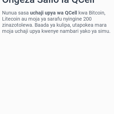
Nunua sasa
uchaji upya wa QCell
kwa Bitcoin,
Litecoin au moja ya sarafu nyingine 200
zinazotolewa. Baada ya kulipa, utapokea mara
moja uchaji upya kwenye nambari yako ya simu.
Chagua eneo
Chagua kiasi
Bei Inayokadiriwa
Nunua Sasa