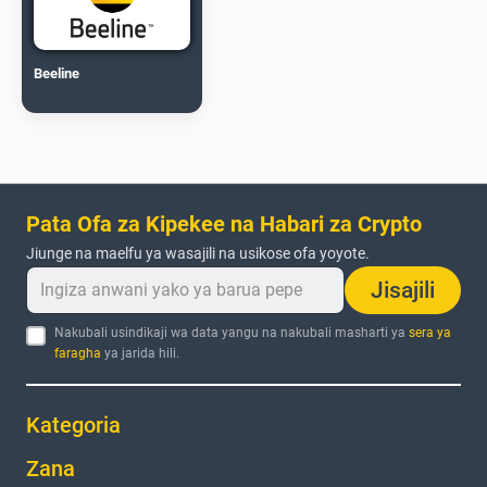
Beeline
Pata Ofa za Kipekee na Habari za Crypto
Jiunge na maelfu ya wasajili na usikose ofa yoyote.
Jisajili
Nakubali usindikaji wa data yangu na nakubali masharti ya
sera ya
faragha
ya jarida hili.
Kategoria
Zana