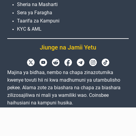
Sheria na Masharti
Sera ya Faragha
Taarifa za Kampuni
KYC & AML
Jiunge na Jamii Yetu
Majina ya bidhaa, nembo na chapa zinazotumika
kwenye tovuti hii ni kwa madhumuni ya utambulisho
pekee. Alama zote za biashara na chapa za biashara
zilizosajiliwa ni mali ya wamiliki wao. Coinsbee
haihusiani na kampuni husika.
EN
GB