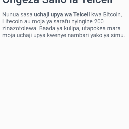
Nunua sasa
uchaji upya wa Telcell
kwa Bitcoin,
Litecoin au moja ya sarafu nyingine 200
zinazotolewa. Baada ya kulipa, utapokea mara
moja uchaji upya kwenye nambari yako ya simu.
Chagua eneo
Chagua kiasi
Bei Inayokadiriwa
Nunua Sasa