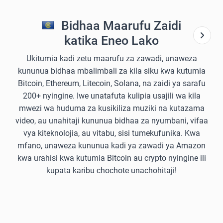
Bidhaa Maarufu Zaidi
katika Eneo Lako
Ukitumia kadi zetu maarufu za zawadi, unaweza
kununua bidhaa mbalimbali za kila siku kwa kutumia
Bitcoin, Ethereum, Litecoin, Solana, na zaidi ya sarafu
200+ nyingine. Iwe unatafuta kulipia usajili wa kila
mwezi wa huduma za kusikiliza muziki na kutazama
video, au unahitaji kununua bidhaa za nyumbani, vifaa
vya kiteknolojia, au vitabu, sisi tumekufunika. Kwa
mfano, unaweza kununua kadi ya zawadi ya Amazon
kwa urahisi kwa kutumia Bitcoin au crypto nyingine ili
kupata karibu chochote unachohitaji!