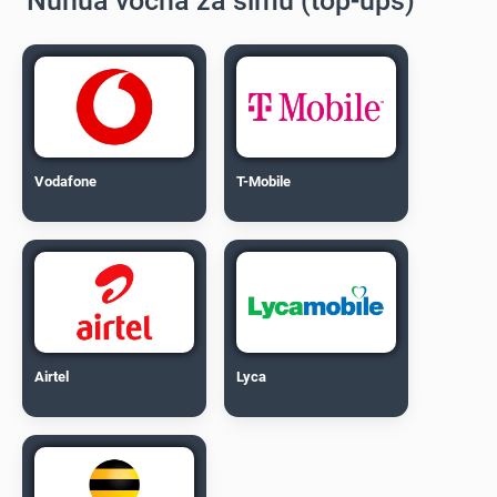
Nunua vocha za simu (top-ups)
Vodafone
T-Mobile
Airtel
Lyca