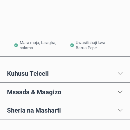
Ongeza Kwenye Kikapu
Mara moja, faragha,
Uwasilishaji kwa
salama
Barua Pepe
Kuhusu Telcell
Msaada & Maagizo
Sheria na Masharti