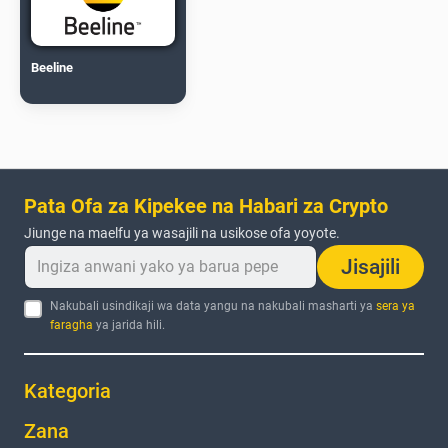
Beeline
Pata Ofa za Kipekee na Habari za Crypto
Jiunge na maelfu ya wasajili na usikose ofa yoyote.
Jisajili
Nakubali usindikaji wa data yangu na nakubali masharti ya
sera ya
faragha
ya jarida hili.
Kategoria
Zana