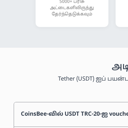
5000+ பரிசு
அட்டைகளிலிருந்து
தேர்ந்தெடுக்கவும்
அடி
Tether (USDT) ஐப் பய
CoinsBee-வில் USDT TRC-20-ஐ vouc