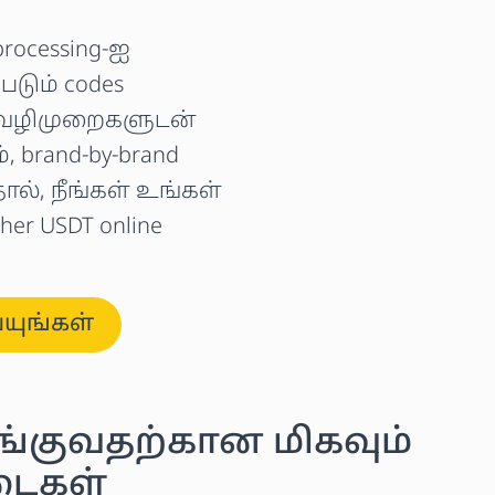
processing-ஐ
படும் codes
ion வழிமுறைகளுடன்
, brand-by-brand
தால், நீங்கள் உங்கள்
er USDT online
்யுங்கள்
ாங்குவதற்கான மிகவும்
டைகள்