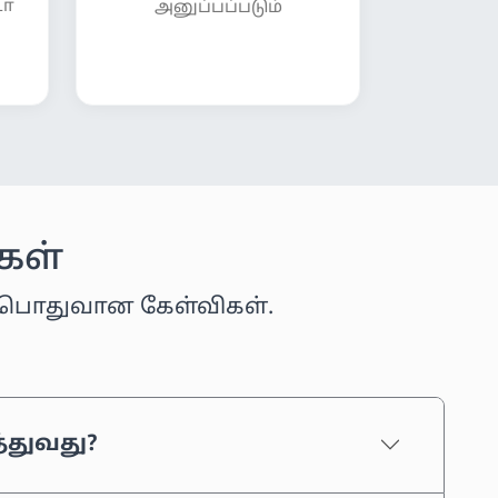
டோ
அனுப்பப்படும்
ிகள்
ிய பொதுவான கேள்விகள்.
த்துவது?