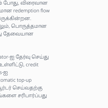
பும் போது, விரைவான
சயமான redemption flow
ருக்கின்றன.
ாலும், பொருத்தமான
ெய்து தேவையான
rator-ஐ தேர்வு செய்து
்ளிட்டு, credit
s-ஐ
omatic top-up
ர்டர் செய்வதற்கு
்களை சரிபார்ப்பது