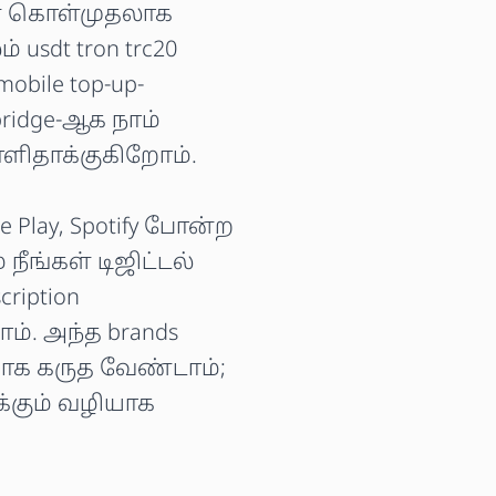
ள கொள்முதலாக
் usdt tron trc20
mobile top-up-
bridge-ஆக நாம்
ளிதாக்குகிறோம்.
gle Play, Spotify போன்ற
நீங்கள் டிஜிட்டல்
cription
். அந்த brands
ாக கருத வேண்டாம்;
்கும் வழியாக