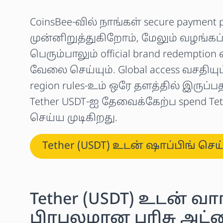
CoinsBee-வில் நாங்கள் secure payment 
முன்னிறுத்துகிறோம், மேலும் வழங்கப்
பெரும்பாலும் official brand redempt
வேலை செய்யும். Global access வசதியும்
region rules-உம் ஒரே தளத்தில் இருப்ப
Tether USDT-ஐ தேவைக்கேற்ப spend Teth
செய்ய முடிகிறது.
Tether (USDT) உடன் ஷாப்பிங் செய
Tether (USDT) உடன் வ
பிரபலமான பரிசு அட்