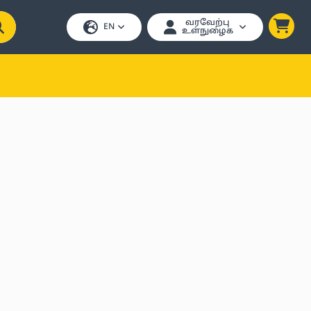
வரவேற்பு
EN
உள்நுழைக