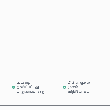
மதிப்பிடப்பட்ட விலை
இப்போதே வாங்கு
வண்டியில் சேர்க்கவும்
உடனடி,
மின்னஞ்சல்
தனிப்பட்டது,
மூலம்
பாதுகாப்பானது
விநியோகம்