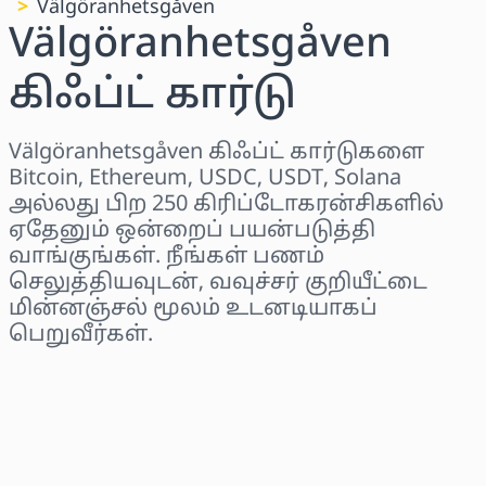
Välgöranhetsgåven
Välgöranhetsgåven
கிஃப்ட் கார்டு
Välgöranhetsgåven கிஃப்ட் கார்டுகளை
Bitcoin, Ethereum, USDC, USDT, Solana
அல்லது பிற 250 கிரிப்டோகரன்சிகளில்
ஏதேனும் ஒன்றைப் பயன்படுத்தி
வாங்குங்கள். நீங்கள் பணம்
செலுத்தியவுடன், வவுச்சர் குறியீட்டை
மின்னஞ்சல் மூலம் உடனடியாகப்
பெறுவீர்கள்.
பிராந்தியத்தைத் தேர்ந்தெடுக்கவும்
ஒரு தொகையைத் தேர்ந்தெடுக்கவும்