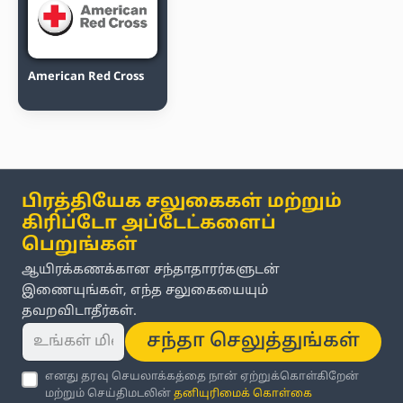
American Red Cross
பிரத்தியேக சலுகைகள் மற்றும்
கிரிப்டோ அப்டேட்களைப்
பெறுங்கள்
ஆயிரக்கணக்கான சந்தாதாரர்களுடன்
இணையுங்கள், எந்த சலுகையையும்
தவறவிடாதீர்கள்.
சந்தா செலுத்துங்கள்
எனது தரவு செயலாக்கத்தை நான் ஏற்றுக்கொள்கிறேன்
மற்றும் செய்திமடலின்
தனியுரிமைக் கொள்கை