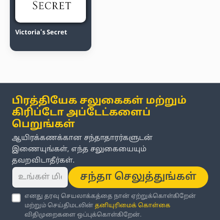
Victoria's Secret
பிரத்தியேக சலுகைகள் மற்றும்
கிரிப்டோ அப்டேட்களைப்
பெறுங்கள்
ஆயிரக்கணக்கான சந்தாதாரர்களுடன்
இணையுங்கள், எந்த சலுகையையும்
தவறவிடாதீர்கள்.
சந்தா செலுத்துங்கள்
எனது தரவு செயலாக்கத்தை நான் ஏற்றுக்கொள்கிறேன்
மற்றும் செய்திமடலின்
தனியுரிமைக் கொள்கை
விதிமுறைகளை ஒப்புக்கொள்கிறேன்.