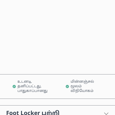
மதிப்பிடப்பட்ட விலை
இப்போதே வாங்கு
வண்டியில் சேர்க்கவும்
உடனடி,
மின்னஞ்சல்
தனிப்பட்டது,
மூலம்
பாதுகாப்பானது
விநியோகம்
Foot Locker பற்றி