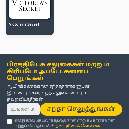
Victoria's Secret
பிரத்தியேக சலுகைகள் மற்றும்
கிரிப்டோ அப்டேட்களைப்
பெறுங்கள்
ஆயிரக்கணக்கான சந்தாதாரர்களுடன்
இணையுங்கள், எந்த சலுகையையும்
தவறவிடாதீர்கள்.
சந்தா செலுத்துங்கள்
எனது தரவு செயலாக்கத்தை நான் ஏற்றுக்கொள்கிறேன்
மற்றும் செய்திமடலின்
தனியுரிமைக் கொள்கை