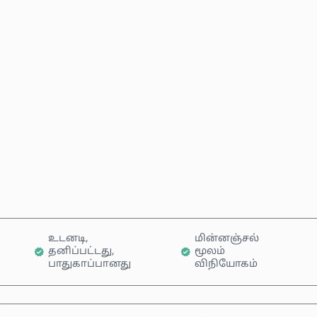
மதிப்பிடப்பட்ட விலை
இப்போதே வாங்கு
வண்டியில் சேர்க்கவும்
உடனடி,
மின்னஞ்சல்
தனிப்பட்டது,
மூலம்
பாதுகாப்பானது
விநியோகம்