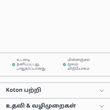
இப்போதே வாங்கு
வண்டியில் சேர்க்கவும்
உடனடி,
மின்னஞ்சல்
தனிப்பட்டது,
மூலம்
பாதுகாப்பானது
விநியோகம்
Koton பற்றி
உதவி & வழிமுறைகள்