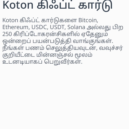
Koton கிஃப்ட் கார்டு
Koton கிஃப்ட் கார்டுகளை Bitcoin,
Ethereum, USDC, USDT, Solana அல்லது பிற
250 கிரிப்டோகரன்சிகளில் ஏதேனும்
ஒன்றைப் பயன்படுத்தி வாங்குங்கள்.
நீங்கள் பணம் செலுத்தியவுடன், வவுச்சர்
குறியீட்டை மின்னஞ்சல் மூலம்
உடனடியாகப் பெறுவீர்கள்.
பிராந்தியத்தைத் தேர்ந்தெடுக்கவும்
ஒரு தொகையைத் தேர்ந்தெடுக்கவும்
மதிப்பிடப்பட்ட விலை