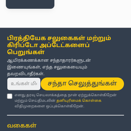
பிரத்தியேக சலுகைகள் மற்றும்
கிரிப்டோ அப்டேட்களைப்
பெறுங்கள்
ஆயிரக்கணக்கான சந்தாதாரர்களுடன்
இணையுங்கள், எந்த சலுகையையும்
தவறவிடாதீர்கள்.
சந்தா செலுத்துங்கள்
எனது தரவு செயலாக்கத்தை நான் ஏற்றுக்கொள்கிறேன்
மற்றும் செய்திமடலின்
தனியுரிமைக் கொள்கை
விதிமுறைகளை ஒப்புக்கொள்கிறேன்.
வகைகள்