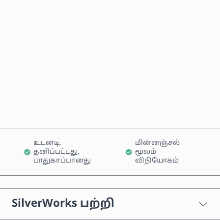
மதிப்பிடப்பட்ட விலை
இப்போதே வாங்கு
வண்டியில் சேர்க்கவும்
உடனடி,
மின்னஞ்சல்
தனிப்பட்டது,
மூலம்
பாதுகாப்பானது
விநியோகம்
SilverWorks பற்றி