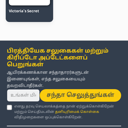
Victoria's Secret
பிரத்தியேக சலுகைகள் மற்றும்
கிரிப்டோ அப்டேட்களைப்
பெறுங்கள்
ஆயிரக்கணக்கான சந்தாதாரர்களுடன்
இணையுங்கள், எந்த சலுகையையும்
தவறவிடாதீர்கள்.
சந்தா செலுத்துங்கள்
எனது தரவு செயலாக்கத்தை நான் ஏற்றுக்கொள்கிறேன்
மற்றும் செய்திமடலின்
தனியுரிமைக் கொள்கை
விதிமுறைகளை ஒப்புக்கொள்கிறேன்.