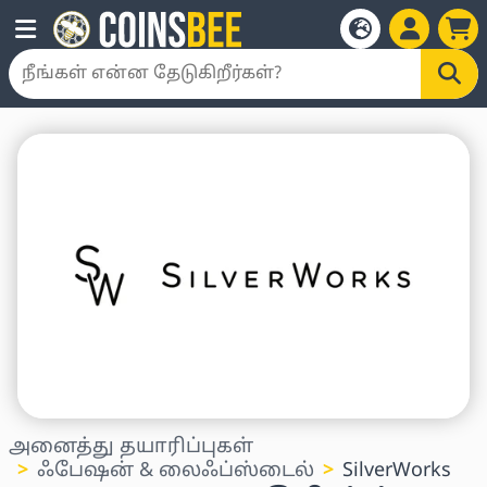
அனைத்து தயாரிப்புகள்
ஃபேஷன் & லைஃப்ஸ்டைல்
SilverWorks