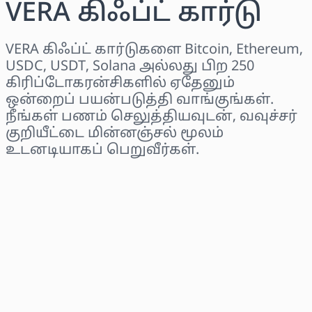
VERA கிஃப்ட் கார்டு
VERA கிஃப்ட் கார்டுகளை Bitcoin, Ethereum,
USDC, USDT, Solana அல்லது பிற 250
கிரிப்டோகரன்சிகளில் ஏதேனும்
ஒன்றைப் பயன்படுத்தி வாங்குங்கள்.
நீங்கள் பணம் செலுத்தியவுடன், வவுச்சர்
குறியீட்டை மின்னஞ்சல் மூலம்
உடனடியாகப் பெறுவீர்கள்.
பிராந்தியத்தைத் தேர்ந்தெடுக்கவும்
ஒரு தொகையைத் தேர்ந்தெடுக்கவும்
மதிப்பிடப்பட்ட விலை