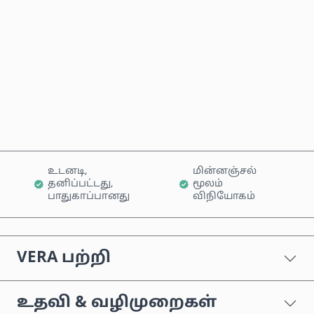
இப்போதே வாங்கு
வண்டியில் சேர்க்கவும்
உடனடி,
மின்னஞ்சல்
தனிப்பட்டது,
மூலம்
பாதுகாப்பானது
விநியோகம்
VERA பற்றி
உதவி & வழிமுறைகள்