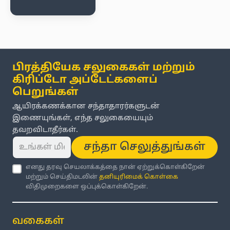
பிரத்தியேக சலுகைகள் மற்றும்
கிரிப்டோ அப்டேட்களைப்
பெறுங்கள்
ஆயிரக்கணக்கான சந்தாதாரர்களுடன்
இணையுங்கள், எந்த சலுகையையும்
தவறவிடாதீர்கள்.
சந்தா செலுத்துங்கள்
எனது தரவு செயலாக்கத்தை நான் ஏற்றுக்கொள்கிறேன்
மற்றும் செய்திமடலின்
தனியுரிமைக் கொள்கை
விதிமுறைகளை ஒப்புக்கொள்கிறேன்.
வகைகள்