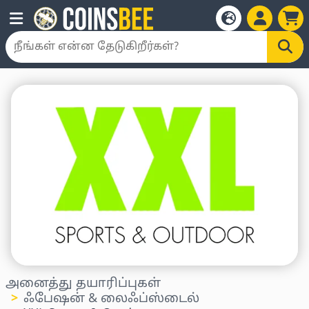
அனைத்து தயாரிப்புகள்
ஃபேஷன் & லைஃப்ஸ்டைல்