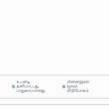
மதிப்பிடப்பட்ட விலை
இப்போதே வாங்கு
வண்டியில் சேர்க்கவும்
உடனடி,
மின்னஞ்சல்
தனிப்பட்டது,
மூலம்
பாதுகாப்பானது
விநியோகம்