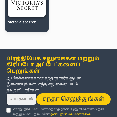
Victoria's Secret
பிரத்தியேக சலுகைகள் மற்றும்
கிரிப்டோ அப்டேட்களைப்
பெறுங்கள்
ஆயிரக்கணக்கான சந்தாதாரர்களுடன்
இணையுங்கள், எந்த சலுகையையும்
தவறவிடாதீர்கள்.
சந்தா செலுத்துங்கள்
எனது தரவு செயலாக்கத்தை நான் ஏற்றுக்கொள்கிறேன்
மற்றும் செய்திமடலின்
தனியுரிமைக் கொள்கை