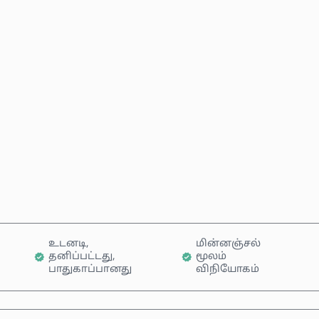
மதிப்பிடப்பட்ட விலை
இப்போதே வாங்கு
வண்டியில் சேர்க்கவும்
உடனடி,
மின்னஞ்சல்
தனிப்பட்டது,
மூலம்
பாதுகாப்பானது
விநியோகம்