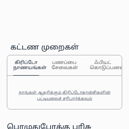
கட்டண முறைகள்
கிரிப்டோ
பணப்பை
ஃபியட்
நாணயங்கள்
சேவைகள்
கொடுப்பனவுக
நாங்கள் ஆதரிக்கும் கிரிப்டோகரன்சிகளின்
பட்டியலைச் சரிபார்க்கவும்
பொழுதுபோக்கு பரிசு