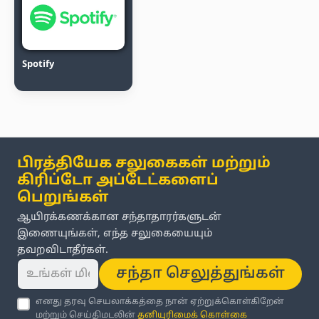
Spotify
பிரத்தியேக சலுகைகள் மற்றும்
கிரிப்டோ அப்டேட்களைப்
பெறுங்கள்
ஆயிரக்கணக்கான சந்தாதாரர்களுடன்
இணையுங்கள், எந்த சலுகையையும்
தவறவிடாதீர்கள்.
சந்தா செலுத்துங்கள்
எனது தரவு செயலாக்கத்தை நான் ஏற்றுக்கொள்கிறேன்
மற்றும் செய்திமடலின்
தனியுரிமைக் கொள்கை