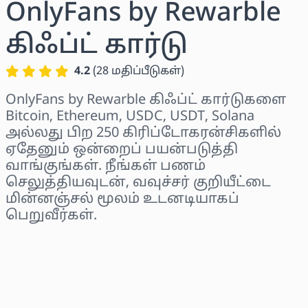
OnlyFans by Rewarble
கிஃப்ட் கார்டு
4.2
(
28
மதிப்பீடுகள்
)
OnlyFans by Rewarble கிஃப்ட் கார்டுகளை
Bitcoin, Ethereum, USDC, USDT, Solana
அல்லது பிற 250 கிரிப்டோகரன்சிகளில்
ஏதேனும் ஒன்றைப் பயன்படுத்தி
வாங்குங்கள். நீங்கள் பணம்
செலுத்தியவுடன், வவுச்சர் குறியீட்டை
மின்னஞ்சல் மூலம் உடனடியாகப்
பெறுவீர்கள்.
பிராந்தியத்தைத் தேர்ந்தெடுக்கவும்
ஒரு தொகையைத் தேர்ந்தெடுக்கவும்