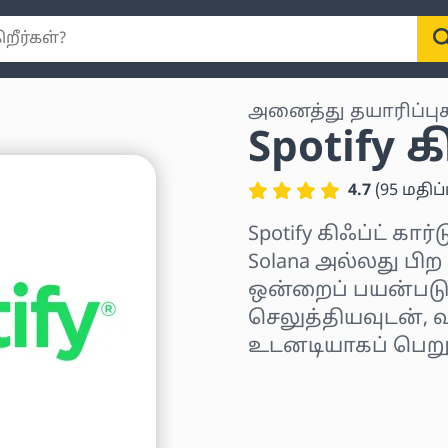
அனைத்து தயாரிப்பு
Spotify க
4.7
(
95
மதிப்
Spotify கிஃப்ட் கார
Solana அல்லது பிற
ஒன்றைப் பயன்படுத
செலுத்தியவுடன், வ
உடனடியாகப் பெறுவ
பிராந்தியத்தைத் தே