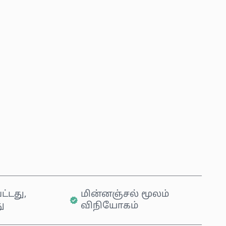
்ந்தெடுக்கவும்
லை
இப்போதே வாங்கு
வண்டியில் சேர்க்கவும்
ட்டது,
மின்னஞ்சல் மூலம்
ு
விநியோகம்