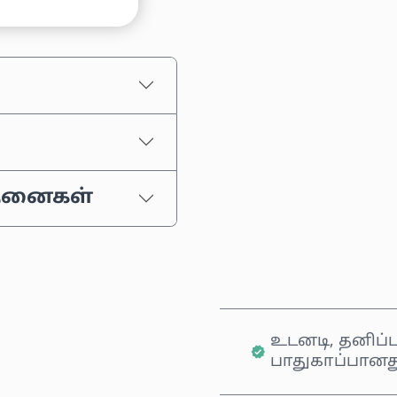
ஒரு தொகையைத் தேர
மதிப்பிடப்பட்ட வி
்தனைகள்
உடனடி, தனிப்ப
பாதுகாப்பானத