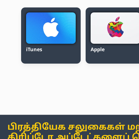
iTunes
Apple
பிரத்தியேக சலுகைகள் மற
கிரிப்டோ அப்டேட்களைப் 