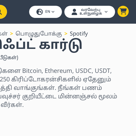
வரவேற்பு
EN
உள்நுழைக
கள்
பொழுதுபோக்கு
Spotify
ிஃப்ட் கார்டு
பீடுகள்
)
்டுகளை Bitcoin, Ethereum, USDC, USDT,
 250 கிரிப்டோகரன்சிகளில் ஏதேனும்
்தி வாங்குங்கள். நீங்கள் பணம்
வுச்சர் குறியீட்டை மின்னஞ்சல் மூலம்
ீர்கள்.
ர்ந்தெடுக்கவும்