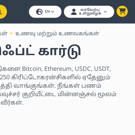
வரவேற்பு
EN
உள்நுழைக
கள்
உணவு மற்றும் உணவகங்கள்
ிஃப்ட் கார்டு
டுகளை Bitcoin, Ethereum, USDC, USDT,
 250 கிரிப்டோகரன்சிகளில் ஏதேனும்
்தி வாங்குங்கள். நீங்கள் பணம்
வுச்சர் குறியீட்டை மின்னஞ்சல் மூலம்
ீர்கள்.
ர்ந்தெடுக்கவும்