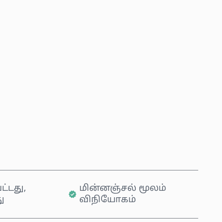
்ந்தெடுக்கவும்
லை
இப்போதே வாங்கு
வண்டியில் சேர்க்கவும்
ட்டது,
மின்னஞ்சல் மூலம்
ு
விநியோகம்