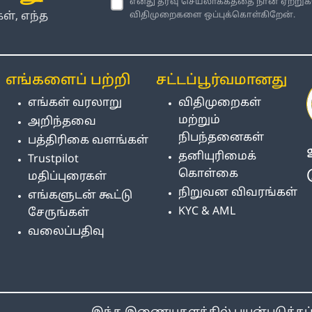
எனது தரவு செயலாக்கத்தை நான் ஏற்றுக
், எந்த
விதிமுறைகளை ஒப்புக்கொள்கிறேன்.
எங்களைப் பற்றி
சட்டப்பூர்வமானது
எங்கள் வரலாறு
விதிமுறைகள்
மற்றும்
அறிந்தவை
நிபந்தனைகள்
பத்திரிகை வளங்கள்
தனியுரிமைக்
Trustpilot
கொள்கை
மதிப்புரைகள்
நிறுவன விவரங்கள்
எங்களுடன் கூட்டு
KYC & AML
சேருங்கள்
வலைப்பதிவு