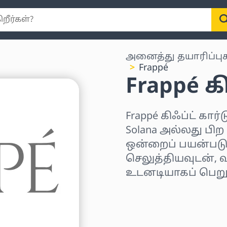
அனைத்து தயாரிப்பு
Frappé
Frappé க
Frappé கிஃப்ட் கார்
Solana அல்லது பிற
ஒன்றைப் பயன்படுத
செலுத்தியவுடன், வ
உடனடியாகப் பெறுவ
பிராந்தியத்தைத் தே