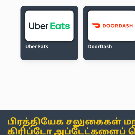
Uber Eats
DoorDash
பிரத்தியேக சலுகைகள் மற
கிரிப்டோ அப்டேட்களைப் 