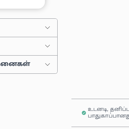
ஒரு தொகையைத் தேர
மதிப்பிடப்பட்ட வி
்தனைகள்
உடனடி, தனிப்ப
பாதுகாப்பானத