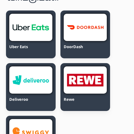
Uber Eats
DoorDash
Deliveroo
Rewe