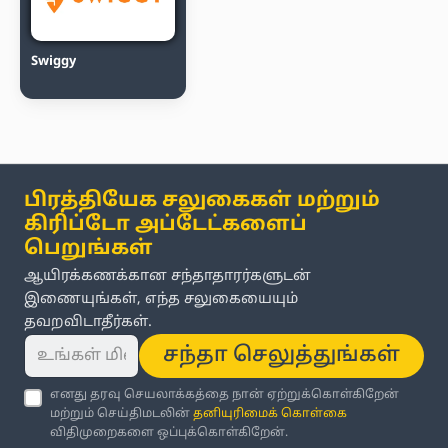
Swiggy
பிரத்தியேக சலுகைகள் மற்றும்
கிரிப்டோ அப்டேட்களைப்
பெறுங்கள்
ஆயிரக்கணக்கான சந்தாதாரர்களுடன்
இணையுங்கள், எந்த சலுகையையும்
தவறவிடாதீர்கள்.
சந்தா செலுத்துங்கள்
எனது தரவு செயலாக்கத்தை நான் ஏற்றுக்கொள்கிறேன்
மற்றும் செய்திமடலின்
தனியுரிமைக் கொள்கை
விதிமுறைகளை ஒப்புக்கொள்கிறேன்.