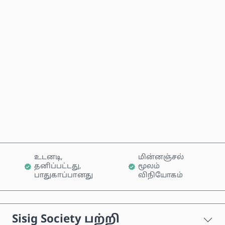
மதிப்பிடப்பட்ட விலை
இப்போதே வாங்கு
வண்டியில் சேர்க்கவும்
உடனடி,
மின்னஞ்சல்
தனிப்பட்டது,
மூலம்
பாதுகாப்பானது
விநியோகம்
Sisig Society பற்றி