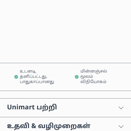
இப்போதே வாங்கு
வண்டியில் சேர்க்கவும்
உடனடி,
மின்னஞ்சல்
தனிப்பட்டது,
மூலம்
பாதுகாப்பானது
விநியோகம்
Unimart பற்றி
உதவி & வழிமுறைகள்