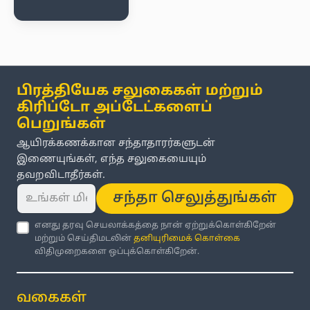
பிரத்தியேக சலுகைகள் மற்றும்
கிரிப்டோ அப்டேட்களைப்
பெறுங்கள்
ஆயிரக்கணக்கான சந்தாதாரர்களுடன்
இணையுங்கள், எந்த சலுகையையும்
தவறவிடாதீர்கள்.
சந்தா செலுத்துங்கள்
எனது தரவு செயலாக்கத்தை நான் ஏற்றுக்கொள்கிறேன்
மற்றும் செய்திமடலின்
தனியுரிமைக் கொள்கை
விதிமுறைகளை ஒப்புக்கொள்கிறேன்.
வகைகள்