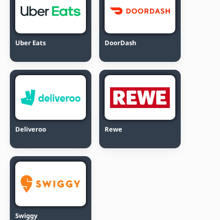
Uber Eats
DoorDash
Deliveroo
Rewe
Swiggy