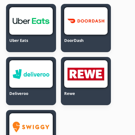
Uber Eats
DoorDash
Deliveroo
Rewe