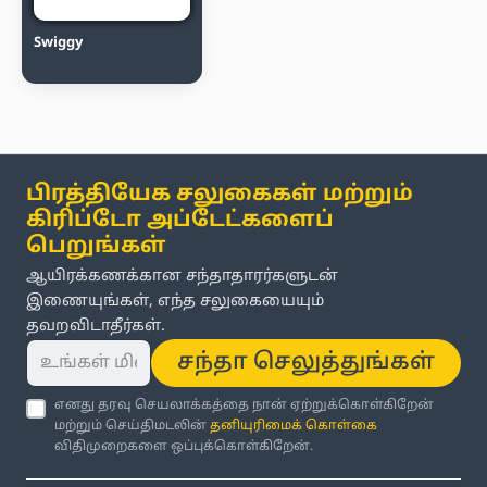
Swiggy
பிரத்தியேக சலுகைகள் மற்றும்
கிரிப்டோ அப்டேட்களைப்
பெறுங்கள்
ஆயிரக்கணக்கான சந்தாதாரர்களுடன்
இணையுங்கள், எந்த சலுகையையும்
தவறவிடாதீர்கள்.
சந்தா செலுத்துங்கள்
எனது தரவு செயலாக்கத்தை நான் ஏற்றுக்கொள்கிறேன்
மற்றும் செய்திமடலின்
தனியுரிமைக் கொள்கை
விதிமுறைகளை ஒப்புக்கொள்கிறேன்.