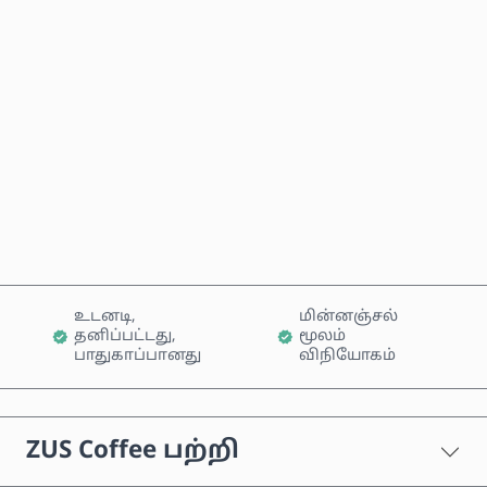
மதிப்பிடப்பட்ட விலை
இப்போதே வாங்கு
வண்டியில் சேர்க்கவும்
உடனடி,
மின்னஞ்சல்
தனிப்பட்டது,
மூலம்
பாதுகாப்பானது
விநியோகம்
ZUS Coffee பற்றி