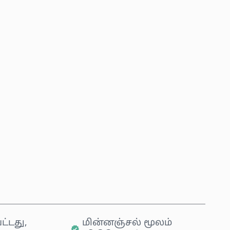
்ந்தெடுக்கவும்
லை
இப்போதே வாங்கு
வண்டியில் சேர்க்கவும்
ட்டது,
மின்னஞ்சல் மூலம்