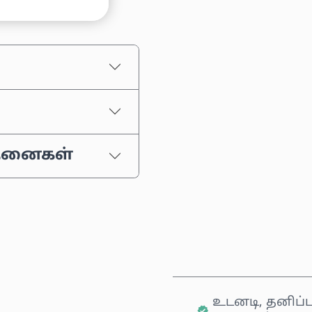
ஒரு தொகையைத் தேர
மதிப்பிடப்பட்ட வி
்தனைகள்
உடனடி, தனிப்ப