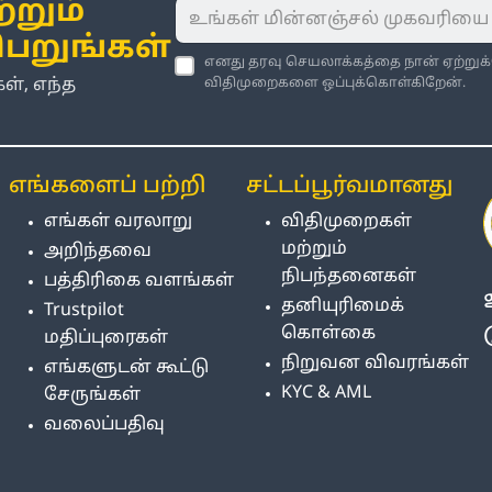
்றும்
பெறுங்கள்
எனது தரவு செயலாக்கத்தை நான் ஏற்றுக
், எந்த
விதிமுறைகளை ஒப்புக்கொள்கிறேன்.
எங்களைப் பற்றி
சட்டப்பூர்வமானது
எங்கள் வரலாறு
விதிமுறைகள்
மற்றும்
அறிந்தவை
நிபந்தனைகள்
பத்திரிகை வளங்கள்
தனியுரிமைக்
Trustpilot
கொள்கை
மதிப்புரைகள்
நிறுவன விவரங்கள்
எங்களுடன் கூட்டு
KYC & AML
சேருங்கள்
வலைப்பதிவு