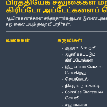
பிரத்தியேக சலுகைகள் மற
கிரிப்டோ அப்டேட்களைப் 
ஆயிரக்கணக்கான சந்தாதாரர்களுடன் இணையுங்கள
சலுகையையும் தவறவிடாதீர்கள்.
வகைகள்
கருவிகள்
ஆதரவு & உதவி
ஆதரிக்கப்படும்
கிரிப்டோக்கள்
இது எப்படி வேலை
செய்கிறது
செய்திமடல்
நிகழ்வு நாட்காட்டி
CoinsBee மொபைல்
செயலி
சலுகைகள்