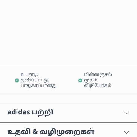
இப்போதே வாங்கு
வண்டியில் சேர்க்கவும்
உடனடி,
மின்னஞ்சல்
தனிப்பட்டது,
மூலம்
பாதுகாப்பானது
விநியோகம்
adidas பற்றி
உதவி & வழிமுறைகள்