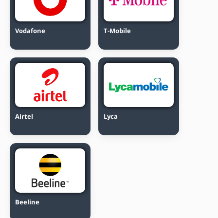
Vodafone
T-Mobile
Airtel
Lyca
Beeline