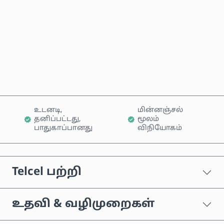
இப்போதே வாங்கு
வண்டியில் சேர்க்கவும்
உடனடி,
மின்னஞ்சல்
தனிப்பட்டது,
மூலம்
பாதுகாப்பானது
விநியோகம்
Telcel பற்றி
உதவி & வழிமுறைகள்