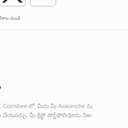
ేశాల నుండి
?
న్సీ. Coinsbee లో, మీరు మీ Avalanche ను
ేయవచ్చు, మీ క్రిప్టో పోర్ట్‌ఫోలియోను నిజ-