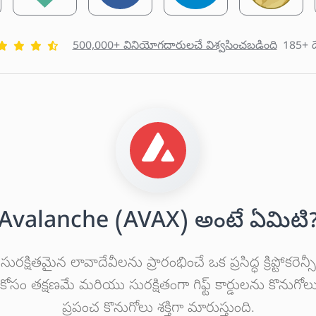
500,000+ వినియోగదారులచే విశ్వసించబడింది
185+ ద
Avalanche (AVAX) అంటే ఏమిటి
ితమైన లావాదేవీలను ప్రారంభించే ఒక ప్రసిద్ధ క్రిప్టోకరె
సం తక్షణమే మరియు సురక్షితంగా గిఫ్ట్ కార్డులను కొనుగోలు చ
ప్రపంచ కొనుగోలు శక్తిగా మారుస్తుంది.