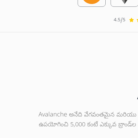
4.5/5
Avalanche అనేది వేగవంతమైన మరియు సురక్ష
ఉపయోగించి 5,000 కంటే ఎక్కువ బ్రాండ్‌ల కో