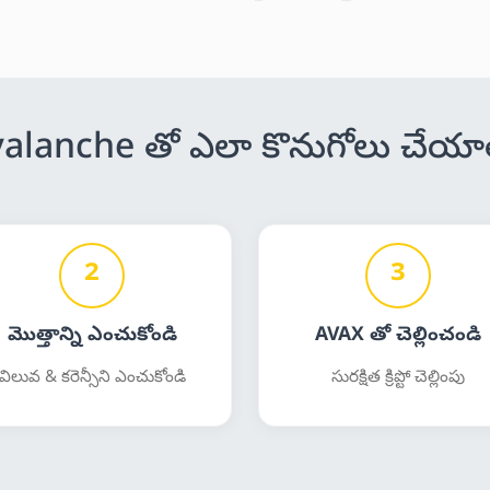
alanche తో ఎలా కొనుగోలు చేయా
2
3
మొత్తాన్ని ఎంచుకోండి
AVAX తో చెల్లించండి
విలువ & కరెన్సీని ఎంచుకోండి
సురక్షిత క్రిప్టో చెల్లింపు