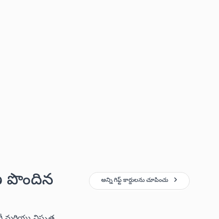
ణ పొందిన
అన్ని గిఫ్ట్ కార్డులను చూపించు
రీ మరియు విస్తృత