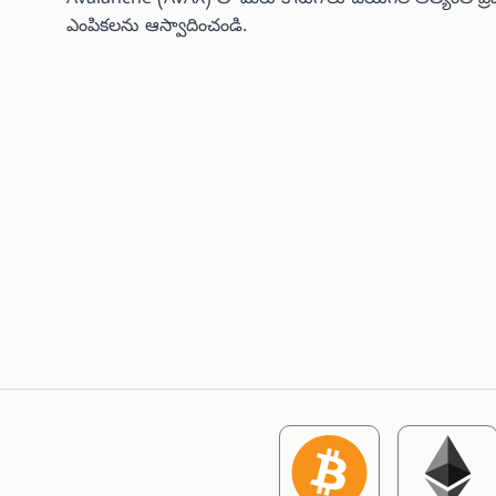
ఎంపికలను ఆస్వాదించండి.