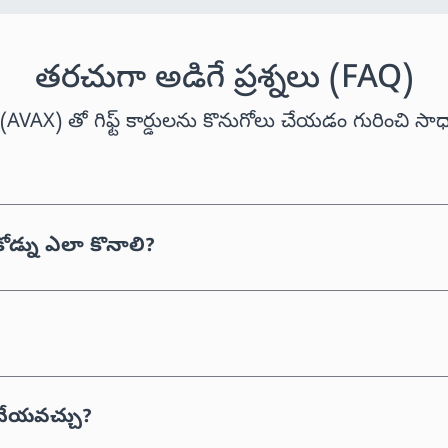
తరచుగా అడిగే ప్రశ్నలు (FAQ)
AVAX) తో గిఫ్ట్ కార్డులను కొనుగోలు చేయడం గురించి సాధా
ోడ్ను ఎలా కొనాలి?
చేయవచ్చు?