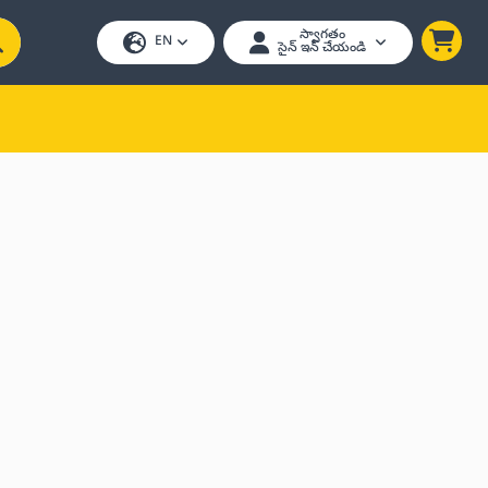
స్వాగతం
EN
సైన్ ఇన్ చేయండి