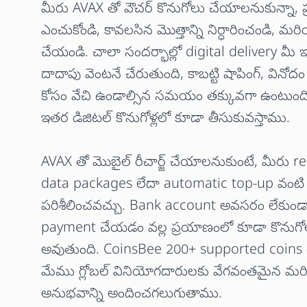
మీరు AVAX తో వౌచర్ కొనుగోలు చేయాలనుకున్నా, ప్ర
ఎంచుకోండి, కావలసిన మొత్తాన్ని నిర్ధారించండి, మ
చేయండి. చాలా సందర్భాల్లో digital delivery మీ 
దాదాపు వెంటనే చేరుతుంది, కాబట్టి షాపింగ్, విన
కోసం వేచి ఉండాల్సిన సమయం తక్కువగా ఉంటుం
ఇతర డిజిటల్ కొనుగోళ్లలో కూడా తీసుకువస్తాము.
AVAX తో మొబైల్ రీచార్జ్ చేయాలనుకుంటే, మీరు r
data packages లేదా automatic top-up వంటి
పరిశీలించవచ్చు. Bank account అవసరం లేకుండా
payment చేయడం వల్ల ప్రయాణంలో కూడా కొను
అవుతుంది. CoinsBee 200+ supported coins త
మేము గ్లోబల్ వినియోగదారులకు వేగవంతమైన మ
అనుభవాన్ని అందించగలుగుతాము.