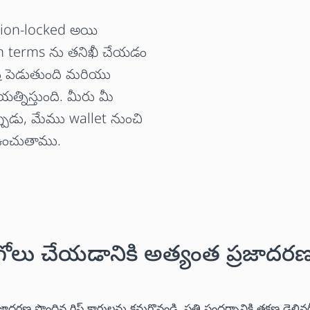
egion-locked అయి
on terms ను తనిఖీ చేయడం
టి పెడుతుంది మరియు
త్నిస్తుంది. మీరు మీ
పుడు, మేము wallet నుంచి
 ఉంచుతాము.
ోలు చేయడానికి అత్యంత ప్రజాదర
 పొందిన గిఫ్ట్ కార్డులను కనుగొనండి. ప్రతి సందర్భానికి తక్షణ డెలివ