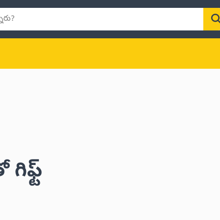
ిఫ్ట్