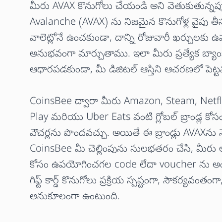
మీరు AVAX కొనుగోలు చేయండి అని వెతుకుతున్నప
Avalanche (AVAX) ను నిజమైన కొనుగోళ్ల వైపు తీసుకె
వాలెట్లోనే ఉంచకుండా, దాన్ని రోజువారీ ఖర్చుల
అనుభవంగా మార్చుతాము. ఇలా మీరు ప్రత్యేక బ్యాం
ఆధారపడకుండా, మీ డిజిటల్ ఆస్తిని ఆచరణలో పెట్ట
CoinsBee ద్వారా మీరు Amazon, Steam, Netfl
Play మరియు Uber Eats వంటి గ్లోబల్ బ్రాండ్ల కోసం 
వౌచర్లను పొందవచ్చు. అయితే ఈ బ్రాండ్లు AVAXను నే
CoinsBee మీ చెల్లింపును సులభతరం చేసి, మీరు
కోసం ఉపయోగించగల code లేదా voucher ను అంది
గిఫ్ట్ కార్డ్ కొనుగోలు ప్రక్రియ స్పష్టంగా, సౌకర్యవ
అనుకూలంగా ఉంటుంది.