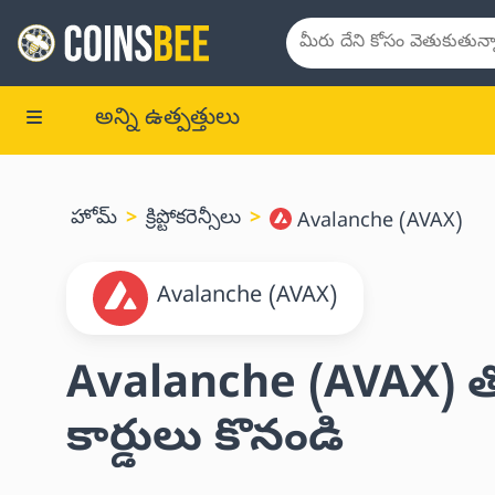
అన్ని ఉత్పత్తులు
హోమ్
క్రిప్టోకరెన్సీలు
Avalanche (AVAX)
Avalanche (AVAX)
Avalanche (AVAX) తో గ
కార్డులు కొనండి