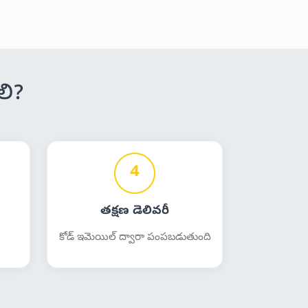
లి?
4
తక్షణ డెలివరీ
కోడ్ ఇమెయిల్ ద్వారా పంపబడుతుంది