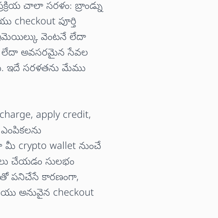
క్రియ చాలా సరళం: బ్రాండ్ను
రియు checkout పూర్తి
ఇమెయిల్కు వెంటనే లేదా
ోదం లేదా అవసరమైన సేవల
ది. ఇదే సరళతను మేము
echarge, apply credit,
 ఎంపికలను
 మీ crypto wallet నుంచే
గోలు చేయడం సులభం
ో పనిచేసే కారణంగా,
రియు అనువైన checkout