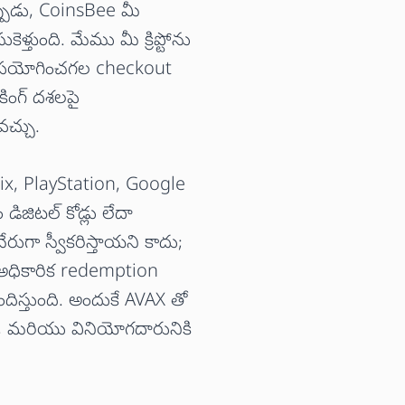
్పుడు, CoinsBee మీ
ళ్తుంది. మేము మీ క్రిప్టోను
కు ఉపయోగించగల checkout
కింగ్ దశలపై
వచ్చు.
ix, PlayStation, Google
డిజిటల్ కోడ్లు లేదా
రుగా స్వీకరిస్తాయని కాదు;
 అధికారిక redemption
స్తుంది. అందుకే AVAX తో
ంతంగా, మరియు వినియోగదారునికి