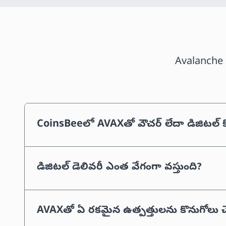
Avalanche (
CoinsBeeలో AVAXతో వౌచర్ లేదా డిజిటల్ క
డిజిటల్ డెలివరీ ఎంత వేగంగా వస్తుంది?
AVAXతో ఏ రకమైన ఉత్పత్తులను కొనుగోలు 