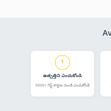
Av
1
ఉత్పత్తిని ఎంచుకోండి
5000+ గిఫ్ట్ కార్డుల నుండి ఎంచుకోండి