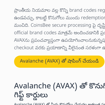
ప్రాంతీయ నియమాల వల్ల కొన్ని brand codes r
ఉండవచ్చు, కాబట్టి కొనుగోలు ముందు redempti
మంచిది. CoinsBee secure processing పై దృష్
official brand codes మాత్రమే అందించడానికి ప్రయ
AVAXను ప్రపంచవ్యాప్తంగా ఉపయోగించాలనుకున్నప్
checkout వరకు ప్రయాణాన్ని వీలైనంత సరళంగా
Avalanche (AVAX) తో షాపింగ్ చేయండి
Avalanche (AVAX) తో కొనుగ
గిఫ్ట్ కార్డులు
Avalanche (AVAX) తో మీరు కొనుగోలు చేయగల అత్యంత ప్రజాదరణ