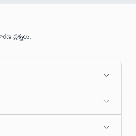
రణ ప్రశ్నలు.