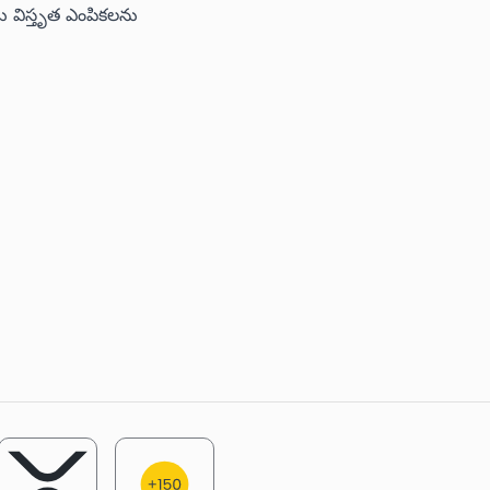
యు విస్తృత ఎంపికలను