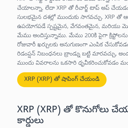
చేయాలన్నా, లేదా XRP తో రీచార్జ్ టాప్ అప్ చేయడం 
సులభమైన దశల్లో ముందుకు సాగవచ్చు. XRP తో ఆన్ల
ఉపయోగపడే స్పష్టమైన, వేగవంతమైన, మరియు మొబైల్-
మేము అందిస్తున్నాము. మేము 200కి పైగా క్రిప్టోలను
రోజువారీ ఖర్చులకు అనుగుణంగా ఎంపిక చేసుకోవడ
రిడంప్షన్ నిబంధనలు బ్రాండ్ను బట్టి మారవచ్చు, అం
ముందు వివరాలను ఒకసారి ధృవీకరించుకోవడం మం
XRP (XRP) తో షాపింగ్ చేయండి
XRP (XRP) తో కొనుగోలు చేయడ
కార్డులు