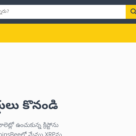
్డులు కొనండి
ట్లో ఉంచుకున్న క్రిప్టోను
ం. CoinsBeeలో మేము XRPను