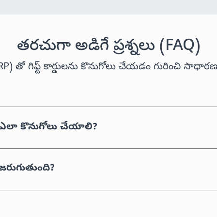
తరచుగా అడిగే ప్రశ్నలు (FAQ)
P) తో గిఫ్ట్ కార్డులను కొనుగోలు చేయడం గురించి సాధారణ ప
ను ఎలా కొనుగోలు చేయాలి?
 జరుగుతుంది?