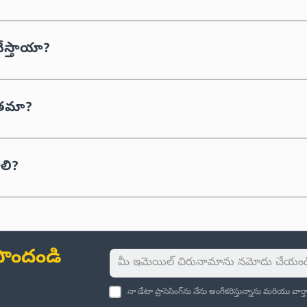
చేస్తాయా?
ితమా?
లి?
ు పొందండి
నా డేటా ప్రాసెసింగ్‌ను నేను అంగీకరిస్తున్నాను మరియు వా