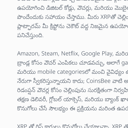
ఉపయోగించి డిజిటల్ కోడ్లు, వౌచర్లు, మరియు మొబైల
పొందేందుకు సహాయం చేస్తాము. మీరు XRPతో చెల్లిం
ప్లాట్ఫారమ్ మీ క్రిప్టోను చెకౌట్ వద్ద నిజమైన ఉపయోగంగ
పనిచేస్తుంది.
Amazon, Steam, Netflix, Google Play, మరియు
బ్రాండ్ల కోసం వౌచర్ ఎంపికలు చూడవచ్చు, అలాగే
మరియు mobile categoriesలో మంచి వైవిధ్యం ఉం
నేరుగా స్వీకరిస్తున్నాయని కాదు; CoinsBee వాటి అధి
రిడంప్షన్ వౌచర్ల కోసం చెల్లింపును సురక్షితంగా నిర్వ
తక్షణ డెలివరీ, గ్లోబల్ యాక్సెస్, మరియు బ్యాంక్
కొనుగోలు చేసే సౌలభ్యం ఈ ప్రక్రియను మరింత ఉ
XRP తో గిఫ్ట్ కార్డులు కొనుగోలు చేయాలన్నా, XRP త