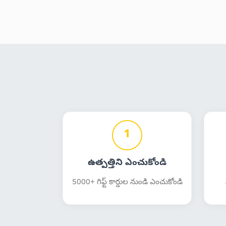
1
ఉత్పత్తిని ఎంచుకోండి
5000+ గిఫ్ట్ కార్డుల నుండి ఎంచుకోండి