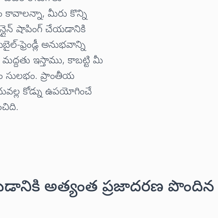
కావాలన్నా, మీరు కొన్ని
ైన్ షాపింగ్ చేయడానికి
ఫ్రెండ్లీ అనుభవాన్ని
 మద్దతు ఇస్తాము, కాబట్టి మీ
ం సులభం. ప్రాంతీయ
దువల్ల కోడ్ను ఉపయోగించే
చిది.
ానికి అత్యంత ప్రజాదరణ పొందిన గిఫ