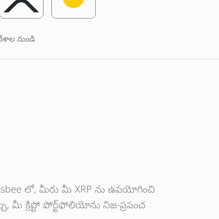
ేశాల నుండి
 Coinsbee లో, మీరు మీ XRP ను ఉపయోగించి
మీ క్రిప్టో పోర్ట్‌ఫోలియోను నిజ-ప్రపంచ