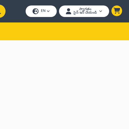
స్వాగతం
EN
సైన్ ఇన్ చేయండి