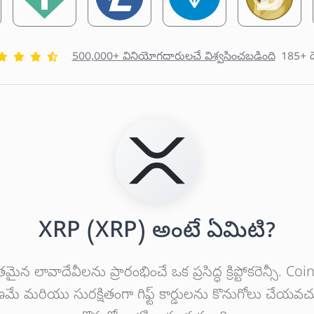
500,000+ వినియోగదారులచే విశ్వసించబడింది
185+ ద
XRP (XRP) అంటే ఏమిటి?
 లావాదేవీలను ప్రారంభించే ఒక ప్రసిద్ధ క్రిప్టోకరెన్సీ.
ణమే మరియు సురక్షితంగా గిఫ్ట్ కార్డులను కొనుగోలు చేయవచ్చు, 