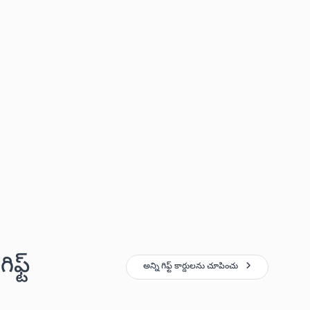
్ట్
అన్ని గిఫ్ట్ కార్డులను చూపించు