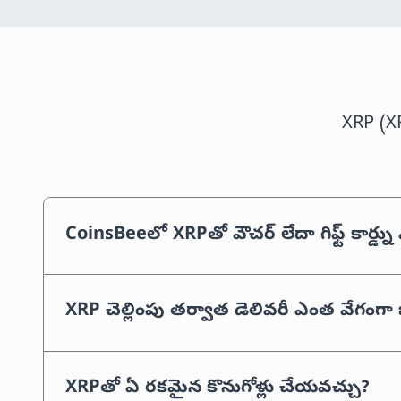
XRP (XR
CoinsBeeలో XRPతో వౌచర్ లేదా గిఫ్ట్ కార్డ్
XRP చెల్లింపు తర్వాత డెలివరీ ఎంత వేగంగా
XRPతో ఏ రకమైన కొనుగోళ్లు చేయవచ్చు?