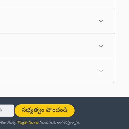
సభ్యత్వం పొందండి
ర్తాలేఖ యొక్క
గోప్యతా విధానం
నిబంధనలకు అంగీకరిస్తున్నాను.