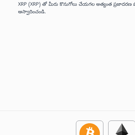
XRP (XRP) తో మీరు కొనుగోలు చేయగల అత్యంత ప్రజాదరణ పొందిన
ఆస్వాదించండి.