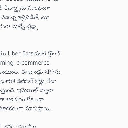
్ రీచార్జ్లను సులభంగా
చడాన్ని ఇష్టపడితే, మా
ా మార్చే బ్రిడ్జ్గా
 Uber Eats వంటి గ్లోబల్
 gaming, e-commerce,
టుంది. ఈ బ్రాండ్లు XRPను
కారిక డిజిటల్ కోడ్లు లేదా
హిస్తుంది. ఇమెయిల్ ద్వారా
 ఖాతా అవసరం లేకుండా
పయోగకరంగా మారుస్తాయి.
ో వౌచర్ కొనుగోలు