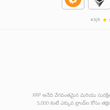
4.5/5
XRP అనేది వేగవంతమైన మరియు సురక్షితమైన
5,000 కంటే ఎక్కువ బ్రాండ్‌ల కోసం తక్ష