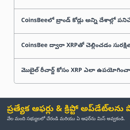
CoinsBeeలో బ్రాండ్ కోడ్లు అన్ని దేశాల్లో పని
CoinsBee ద్వారా XRPతో చెల్లించడం సురక్ష
మొబైల్ రీచార్జ్ కోసం XRP ఎలా ఉపయోగించా
ప్రత్యేక ఆఫర్లు & క్రిప్టో అప్‌డేట్‌లన
వేల మంది సభ్యులలో చేరండి మరియు ఏ ఆఫర్‌ను మిస్ అవ్వకండి.