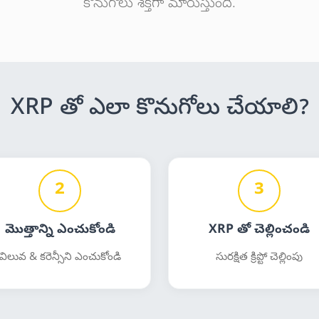
కొనుగోలు శక్తిగా మారుస్తుంది.
XRP తో ఎలా కొనుగోలు చేయాలి?
2
3
మొత్తాన్ని ఎంచుకోండి
XRP తో చెల్లించండి
విలువ & కరెన్సీని ఎంచుకోండి
సురక్షిత క్రిప్టో చెల్లింపు