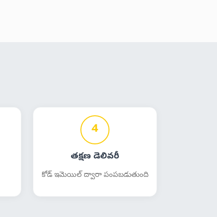
4
తక్షణ డెలివరీ
కోడ్ ఇమెయిల్ ద్వారా పంపబడుతుంది