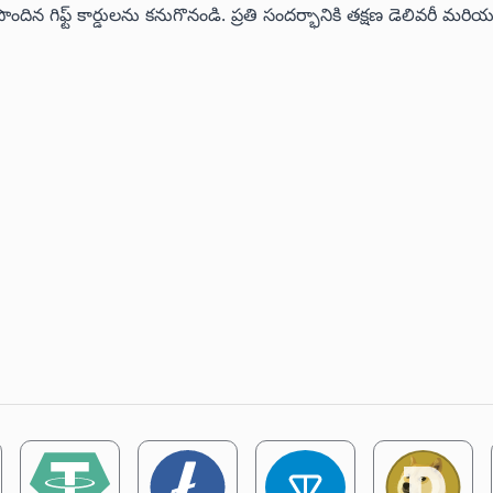
 గిఫ్ట్ కార్డులను కనుగొనండి. ప్రతి సందర్భానికి తక్షణ డెలివరీ మరి