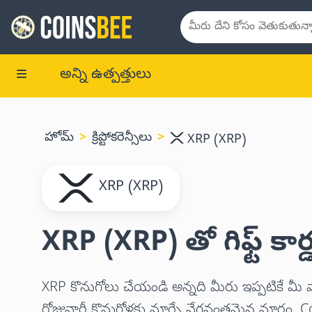
అన్ని ఉత్పత్తులు
హోమ్
క్రిప్టోకరెన్సీలు
XRP (XRP)
XRP (XRP)
XRP (XRP) తో గిఫ్ట్ కార
XRP కొనుగోలు చేయండి అన్నది మీరు ఇప్పటికే మీ వాలె
రోజువారీ కొనుగోళ్లకు మార్చే వేగవంతమైన మార్గ