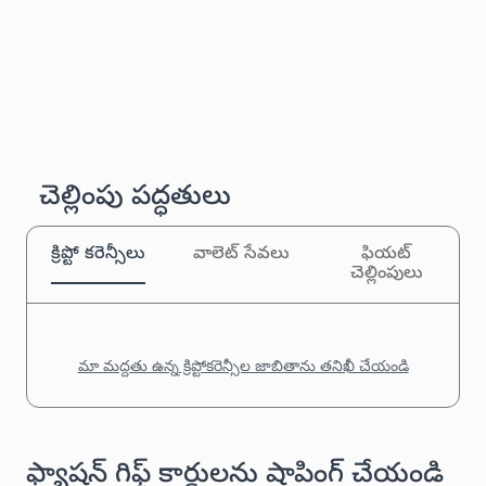
చెల్లింపు పద్ధతులు
క్రిప్టో కరెన్సీలు
వాలెట్ సేవలు
ఫియట్
చెల్లింపులు
మా మద్దతు ఉన్న క్రిప్టోకరెన్సీల జాబితాను తనిఖీ చేయండి
ఫ్యాషన్ గిఫ్ట్ కార్డులను షాపింగ్ చేయండి