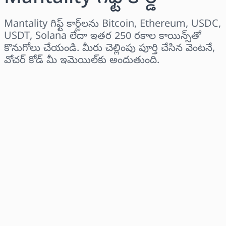
Mantality గిఫ్ట్ కార్డ్‌లను Bitcoin, Ethereum, USDC,
USDT, Solana లేదా ఇతర 250 రకాల కాయిన్స్‌తో
కొనుగోలు చేయండి. మీరు చెల్లింపు పూర్తి చేసిన వెంటనే,
వోచర్ కోడ్ మీ ఇమెయిల్‌కు అందుతుంది.
ప్రాంతాన్ని ఎంచుకోండి
ఒక మొత్తాన్ని ఎంచుకోండి
అంచనా ధర
ఇప్పుడే కొనండి