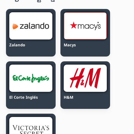
Zalando
Macys
El Corte Inglés
H&M