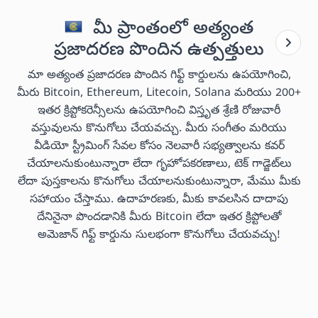
మీ ప్రాంతంలో అత్యంత
ప్రజాదరణ పొందిన ఉత్పత్తులు
మా అత్యంత ప్రజాదరణ పొందిన గిఫ్ట్ కార్డులను ఉపయోగించి,
మీరు Bitcoin, Ethereum, Litecoin, Solana మరియు 200+
ఇతర క్రిప్టోకరెన్సీలను ఉపయోగించి విస్తృత శ్రేణి రోజువారీ
వస్తువులను కొనుగోలు చేయవచ్చు. మీరు సంగీతం మరియు
వీడియో స్ట్రీమింగ్ సేవల కోసం నెలవారీ సభ్యత్వాలను కవర్
చేయాలనుకుంటున్నారా లేదా గృహోపకరణాలు, టెక్ గాడ్జెట్‌లు
లేదా పుస్తకాలను కొనుగోలు చేయాలనుకుంటున్నారా, మేము మీకు
సహాయం చేస్తాము. ఉదాహరణకు, మీకు కావలసిన దాదాపు
దేనినైనా పొందడానికి మీరు Bitcoin లేదా ఇతర క్రిప్టోలతో
అమెజాన్ గిఫ్ట్ కార్డును సులభంగా కొనుగోలు చేయవచ్చు!