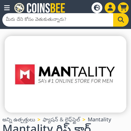
అన్ని ఉత్పత్తులు
ఫ్యాషన్ & లైఫ్‌స్టైల్
Mantality
Mantality గిఫ్ట్ కార్డ్