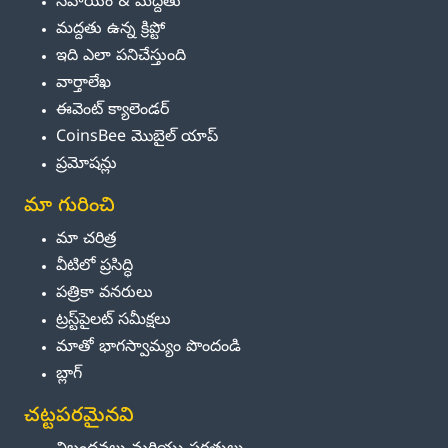
సహాయం & మద్దతు
మద్దతు ఉన్న క్రిప్టో
ఇది ఎలా పనిచేస్తుంది
వార్తాలేఖ
ఈవెంట్ క్యాలెండర్
CoinsBee మొబైల్ యాప్
ప్రమోషన్లు
మా గురించి
మా చరిత్ర
వీటిలో ప్రసిద్ధి
పత్రికా వనరులు
ట్రస్ట్‌పైలట్ సమీక్షలు
మాతో భాగస్వామ్యం పొందండి
బ్లాగ్
చట్టపరమైనవి