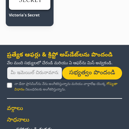
Victoria's Secret
ప్రత్యేక ఆఫర్లు & క్రిప్టో అప్‌డేట్‌లను పొందండి
వేల మంది సభ్యులలో చేరండి మరియు ఏ ఆఫర్‌ను మిస్ అవ్వకండి.
సభ్యత్వం పొందండి
నా డేటా ప్రాసెసింగ్‌ను నేను అంగీకరిస్తున్నాను మరియు వార్తాలేఖ యొక్క
గోప్యతా
విధానం
నిబంధనలకు అంగీకరిస్తున్నాను.
వర్గాలు
సాధనాలు