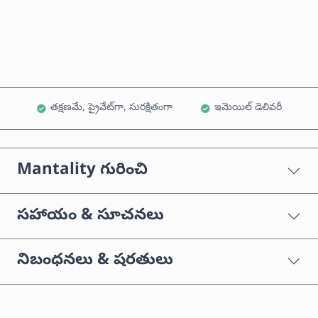
కార్ట్‌కు జోడించండి
తక్షణమే, ప్రైవేట్‌గా, సురక్షితంగా
ఇమెయిల్ డెలివరీ
Mantality గురించి
సహాయం & సూచనలు
నిబంధనలు & షరతులు