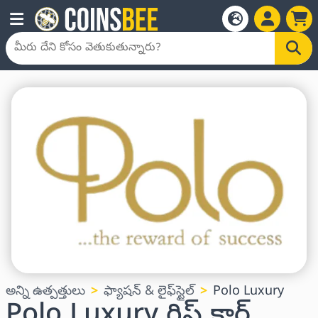
అన్ని ఉత్పత్తులు
ఫ్యాషన్ & లైఫ్‌స్టైల్
Polo Luxury
Polo Luxury గిఫ్ట్ కార్డ్