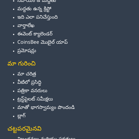
సహాయం & మద్దతు
మద్దతు ఉన్న క్రిప్టో
ఇది ఎలా పనిచేస్తుంది
వార్తాలేఖ
ఈవెంట్ క్యాలెండర్
CoinsBee మొబైల్ యాప్
ప్రమోషన్లు
మా గురించి
మా చరిత్ర
వీటిలో ప్రసిద్ధి
పత్రికా వనరులు
ట్రస్ట్‌పైలట్ సమీక్షలు
మాతో భాగస్వామ్యం పొందండి
బ్లాగ్
చట్టపరమైనవి