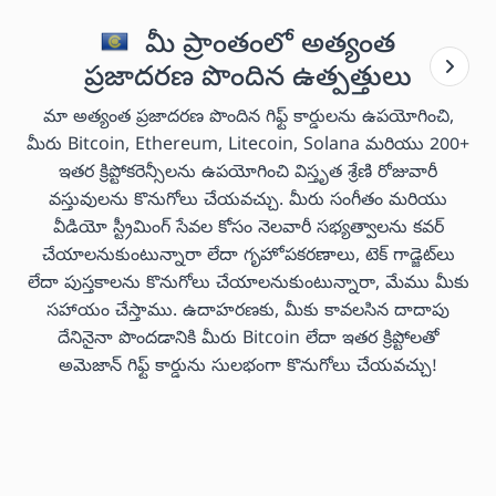
మీ ప్రాంతంలో అత్యంత
ప్రజాదరణ పొందిన ఉత్పత్తులు
మా అత్యంత ప్రజాదరణ పొందిన గిఫ్ట్ కార్డులను ఉపయోగించి,
మీరు Bitcoin, Ethereum, Litecoin, Solana మరియు 200+
ఇతర క్రిప్టోకరెన్సీలను ఉపయోగించి విస్తృత శ్రేణి రోజువారీ
వస్తువులను కొనుగోలు చేయవచ్చు. మీరు సంగీతం మరియు
వీడియో స్ట్రీమింగ్ సేవల కోసం నెలవారీ సభ్యత్వాలను కవర్
చేయాలనుకుంటున్నారా లేదా గృహోపకరణాలు, టెక్ గాడ్జెట్‌లు
లేదా పుస్తకాలను కొనుగోలు చేయాలనుకుంటున్నారా, మేము మీకు
సహాయం చేస్తాము. ఉదాహరణకు, మీకు కావలసిన దాదాపు
దేనినైనా పొందడానికి మీరు Bitcoin లేదా ఇతర క్రిప్టోలతో
అమెజాన్ గిఫ్ట్ కార్డును సులభంగా కొనుగోలు చేయవచ్చు!