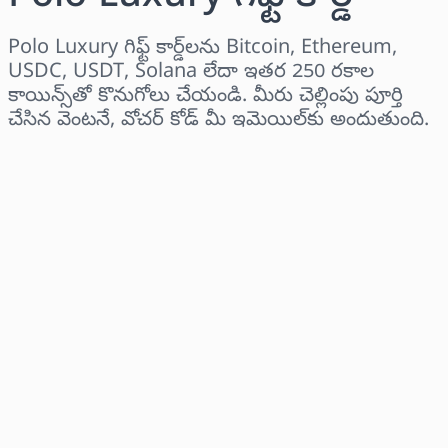
Polo Luxury గిఫ్ట్ కార్డ్‌లను Bitcoin, Ethereum,
USDC, USDT, Solana లేదా ఇతర 250 రకాల
కాయిన్స్‌తో కొనుగోలు చేయండి. మీరు చెల్లింపు పూర్తి
చేసిన వెంటనే, వోచర్ కోడ్ మీ ఇమెయిల్‌కు అందుతుంది.
ప్రాంతాన్ని ఎంచుకోండి
ఒక మొత్తాన్ని ఎంచుకోండి
అంచనా ధర
ఇప్పుడే కొనండి