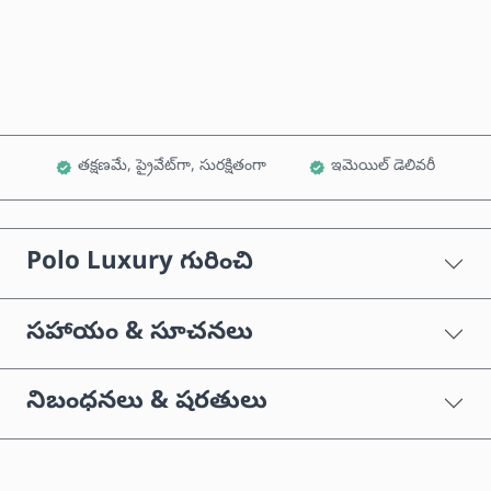
కార్ట్‌కు జోడించండి
తక్షణమే, ప్రైవేట్‌గా, సురక్షితంగా
ఇమెయిల్ డెలివరీ
Polo Luxury గురించి
సహాయం & సూచనలు
నిబంధనలు & షరతులు