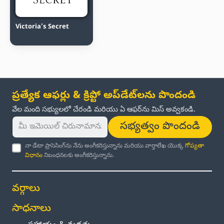
Victoria's Secret
ప్రత్యేక ఆఫర్లు & క్రిప్టో అప్‌డేట్‌లను పొందండి
వేల మంది సభ్యులలో చేరండి మరియు ఏ ఆఫర్‌ను మిస్ అవ్వకండి.
సభ్యత్వం పొందండి
నా డేటా ప్రాసెసింగ్‌ను నేను అంగీకరిస్తున్నాను మరియు వార్తాలేఖ యొక్క
గోప్యతా
విధానం
నిబంధనలకు అంగీకరిస్తున్నాను.
వర్గాలు
సాధనాలు