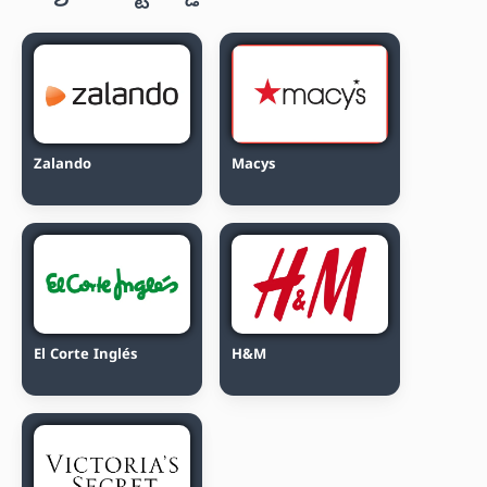
Zalando
Macys
El Corte Inglés
H&M