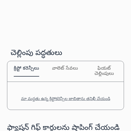
చెల్లింపు పద్ధతులు
క్రిప్టో కరెన్సీలు
వాలెట్ సేవలు
ఫియట్
చెల్లింపులు
మా మద్దతు ఉన్న క్రిప్టోకరెన్సీల జాబితాను తనిఖీ చేయండి
ఫ్యాషన్ గిఫ్ట్ కార్డులను షాపింగ్ చేయండి