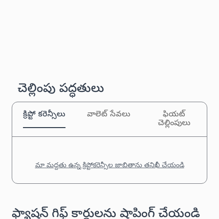
చెల్లింపు పద్ధతులు
క్రిప్టో కరెన్సీలు
వాలెట్ సేవలు
ఫియట్
చెల్లింపులు
మా మద్దతు ఉన్న క్రిప్టోకరెన్సీల జాబితాను తనిఖీ చేయండి
ఫ్యాషన్ గిఫ్ట్ కార్డులను షాపింగ్ చేయండి