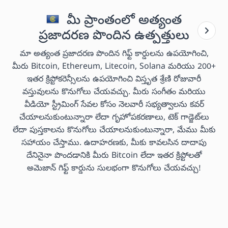
మీ ప్రాంతంలో అత్యంత
ప్రజాదరణ పొందిన ఉత్పత్తులు
మా అత్యంత ప్రజాదరణ పొందిన గిఫ్ట్ కార్డులను ఉపయోగించి,
మీరు Bitcoin, Ethereum, Litecoin, Solana మరియు 200+
ఇతర క్రిప్టోకరెన్సీలను ఉపయోగించి విస్తృత శ్రేణి రోజువారీ
వస్తువులను కొనుగోలు చేయవచ్చు. మీరు సంగీతం మరియు
వీడియో స్ట్రీమింగ్ సేవల కోసం నెలవారీ సభ్యత్వాలను కవర్
చేయాలనుకుంటున్నారా లేదా గృహోపకరణాలు, టెక్ గాడ్జెట్‌లు
లేదా పుస్తకాలను కొనుగోలు చేయాలనుకుంటున్నారా, మేము మీకు
సహాయం చేస్తాము. ఉదాహరణకు, మీకు కావలసిన దాదాపు
దేనినైనా పొందడానికి మీరు Bitcoin లేదా ఇతర క్రిప్టోలతో
అమెజాన్ గిఫ్ట్ కార్డును సులభంగా కొనుగోలు చేయవచ్చు!