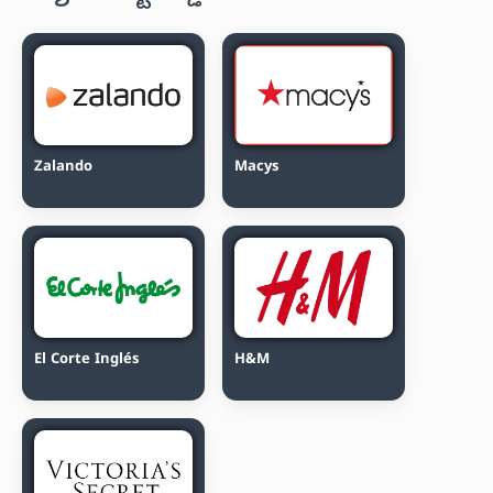
Zalando
Macys
El Corte Inglés
H&M