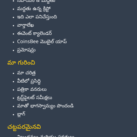
సహాయం & మద్దతు
మద్దతు ఉన్న క్రిప్టో
ఇది ఎలా పనిచేస్తుంది
వార్తాలేఖ
ఈవెంట్ క్యాలెండర్
CoinsBee మొబైల్ యాప్
ప్రమోషన్లు
మా గురించి
మా చరిత్ర
వీటిలో ప్రసిద్ధి
పత్రికా వనరులు
ట్రస్ట్‌పైలట్ సమీక్షలు
మాతో భాగస్వామ్యం పొందండి
బ్లాగ్
చట్టపరమైనవి