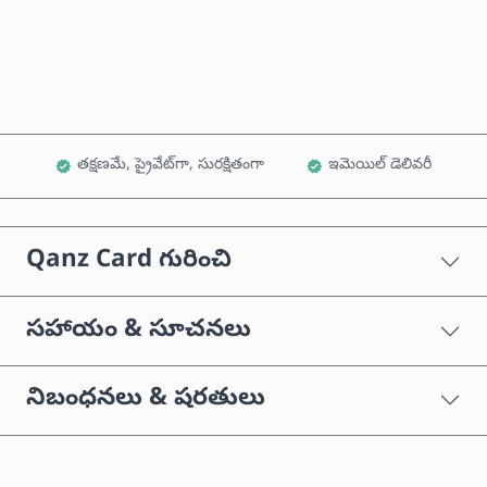
కార్ట్‌కు జోడించండి
తక్షణమే, ప్రైవేట్‌గా, సురక్షితంగా
ఇమెయిల్ డెలివరీ
Qanz Card గురించి
సహాయం & సూచనలు
నిబంధనలు & షరతులు