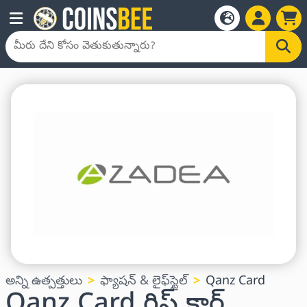
అన్ని ఉత్పత్తులు
ఫ్యాషన్ & లైఫ్‌స్టైల్
Qanz Card
Qanz Card గిఫ్ట్ కార్డ్