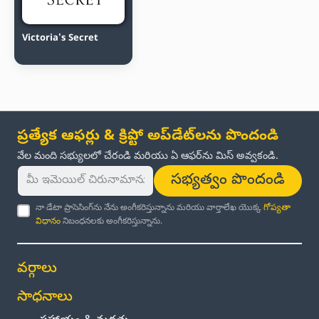
Victoria's Secret
ప్రత్యేక ఆఫర్లు & క్రిప్టో అప్‌డేట్‌లను పొందండి
వేల మంది సభ్యులలో చేరండి మరియు ఏ ఆఫర్‌ను మిస్ అవ్వకండి.
సభ్యత్వం పొందండి
నా డేటా ప్రాసెసింగ్‌ను నేను అంగీకరిస్తున్నాను మరియు వార్తాలేఖ యొక్క
గోప్యతా
విధానం
నిబంధనలకు అంగీకరిస్తున్నాను.
వర్గాలు
సాధనాలు