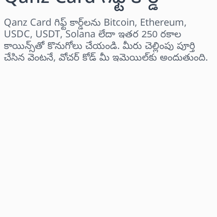
Qanz Card గిఫ్ట్ కార్డ్‌లను Bitcoin, Ethereum,
USDC, USDT, Solana లేదా ఇతర 250 రకాల
కాయిన్స్‌తో కొనుగోలు చేయండి. మీరు చెల్లింపు పూర్తి
చేసిన వెంటనే, వోచర్ కోడ్ మీ ఇమెయిల్‌కు అందుతుంది.
ప్రాంతాన్ని ఎంచుకోండి
ఒక మొత్తాన్ని ఎంచుకోండి
అంచనా ధర
ఇప్పుడే కొనండి