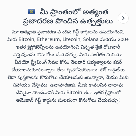
మీ ప్రాంతంలో అత్యంత
ప్రజాదరణ పొందిన ఉత్పత్తులు
మా అత్యంత ప్రజాదరణ పొందిన గిఫ్ట్ కార్డులను ఉపయోగించి,
మీరు Bitcoin, Ethereum, Litecoin, Solana మరియు 200+
ఇతర క్రిప్టోకరెన్సీలను ఉపయోగించి విస్తృత శ్రేణి రోజువారీ
వస్తువులను కొనుగోలు చేయవచ్చు. మీరు సంగీతం మరియు
వీడియో స్ట్రీమింగ్ సేవల కోసం నెలవారీ సభ్యత్వాలను కవర్
చేయాలనుకుంటున్నారా లేదా గృహోపకరణాలు, టెక్ గాడ్జెట్‌లు
లేదా పుస్తకాలను కొనుగోలు చేయాలనుకుంటున్నారా, మేము మీకు
సహాయం చేస్తాము. ఉదాహరణకు, మీకు కావలసిన దాదాపు
దేనినైనా పొందడానికి మీరు Bitcoin లేదా ఇతర క్రిప్టోలతో
అమెజాన్ గిఫ్ట్ కార్డును సులభంగా కొనుగోలు చేయవచ్చు!