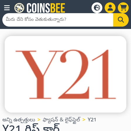
అన్ని ఉత్పత్తులు
ఫ్యాషన్ & లైఫ్‌స్టైల్
Y21
Y21 గిఫ్ట్ కార్డ్