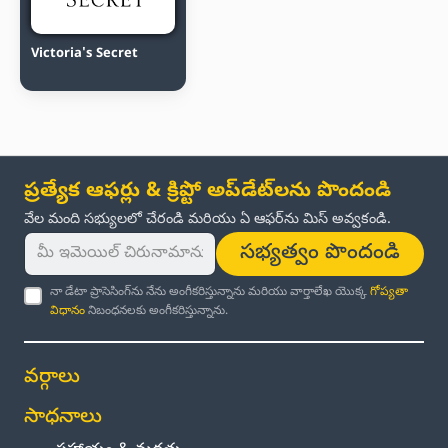
Victoria's Secret
ప్రత్యేక ఆఫర్లు & క్రిప్టో అప్‌డేట్‌లను పొందండి
వేల మంది సభ్యులలో చేరండి మరియు ఏ ఆఫర్‌ను మిస్ అవ్వకండి.
సభ్యత్వం పొందండి
నా డేటా ప్రాసెసింగ్‌ను నేను అంగీకరిస్తున్నాను మరియు వార్తాలేఖ యొక్క
గోప్యతా
విధానం
నిబంధనలకు అంగీకరిస్తున్నాను.
వర్గాలు
సాధనాలు