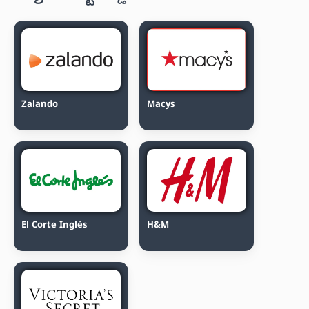
Zalando
Macys
El Corte Inglés
H&M