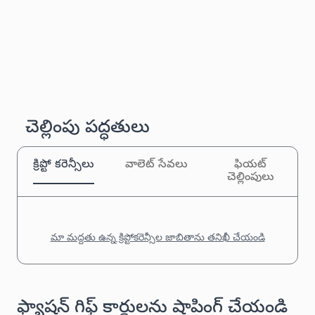
చెల్లింపు పద్ధతులు
క్రిప్టో కరెన్సీలు
వాలెట్ సేవలు
ఫియట్
చెల్లింపులు
మా మద్దతు ఉన్న క్రిప్టోకరెన్సీల జాబితాను తనిఖీ చేయండి
ఫ్యాషన్ గిఫ్ట్ కార్డులను షాపింగ్ చేయండి