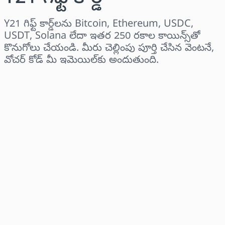
Y21 గిఫ్ట్ కార్డ్‌లను Bitcoin, Ethereum, USDC,
USDT, Solana లేదా ఇతర 250 రకాల కాయిన్స్‌తో
కొనుగోలు చేయండి. మీరు చెల్లింపు పూర్తి చేసిన వెంటనే,
వోచర్ కోడ్ మీ ఇమెయిల్‌కు అందుతుంది.
ప్రాంతాన్ని ఎంచుకోండి
ఒక మొత్తాన్ని ఎంచుకోండి
అంచనా ధర
ఇప్పుడే కొనండి