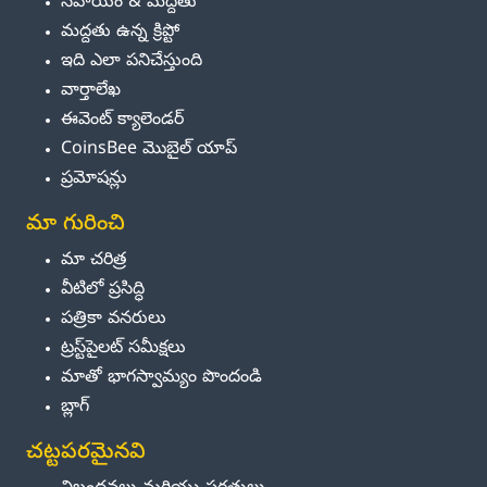
సహాయం & మద్దతు
మద్దతు ఉన్న క్రిప్టో
ఇది ఎలా పనిచేస్తుంది
వార్తాలేఖ
ఈవెంట్ క్యాలెండర్
CoinsBee మొబైల్ యాప్
ప్రమోషన్లు
మా గురించి
మా చరిత్ర
వీటిలో ప్రసిద్ధి
పత్రికా వనరులు
ట్రస్ట్‌పైలట్ సమీక్షలు
మాతో భాగస్వామ్యం పొందండి
బ్లాగ్
చట్టపరమైనవి