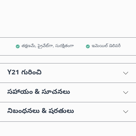
కార్ట్‌కు జోడించండి
తక్షణమే, ప్రైవేట్‌గా, సురక్షితంగా
ఇమెయిల్ డెలివరీ
Y21 గురించి
సహాయం & సూచనలు
నిబంధనలు & షరతులు