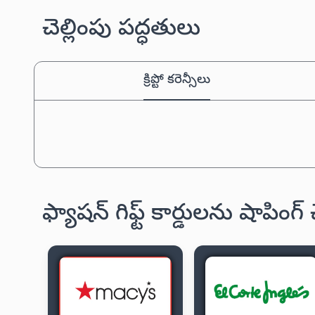
చెల్లింపు పద్ధతులు
క్రిప్టో కరెన్సీలు
ఫ్యాషన్ గిఫ్ట్ కార్డులను షాపిం