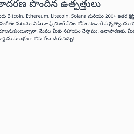
జాదరణ పొందిన ఉత్పత్తులు
మీరు Bitcoin, Ethereum, Litecoin, Solana మరియు 200+ ఇతర క్రిప్
ీరు సంగీతం మరియు వీడియో స్ట్రీమింగ్ సేవల కోసం నెలవారీ సభ్యత్వాలను
లు చేయాలనుకుంటున్నారా, మేము మీకు సహాయం చేస్తాము. ఉదాహరణకు, మీక
ట్ కార్డును సులభంగా కొనుగోలు చేయవచ్చు!