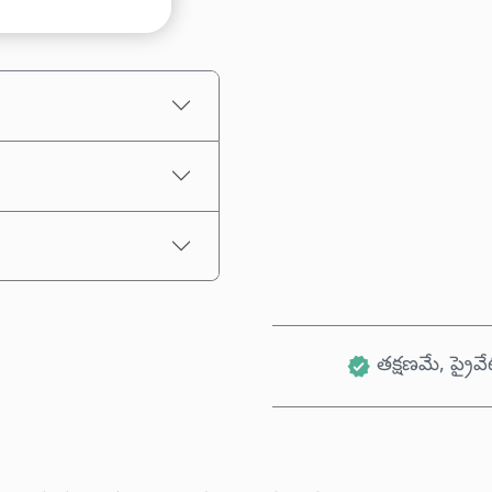
అంచనా ధర
తక్షణమే, ప్రైవే