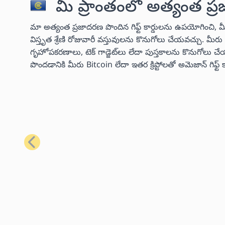
మీ ప్రాంతంలో అత్యంత ప్ర
మా అత్యంత ప్రజాదరణ పొందిన గిఫ్ట్ కార్డులను ఉపయోగించి, 
విస్తృత శ్రేణి రోజువారీ వస్తువులను కొనుగోలు చేయవచ్చు. మ
గృహోపకరణాలు, టెక్ గాడ్జెట్‌లు లేదా పుస్తకాలను కొనుగో
పొందడానికి మీరు Bitcoin లేదా ఇతర క్రిప్టోలతో అమెజాన్ గిఫ్
మునుపటి