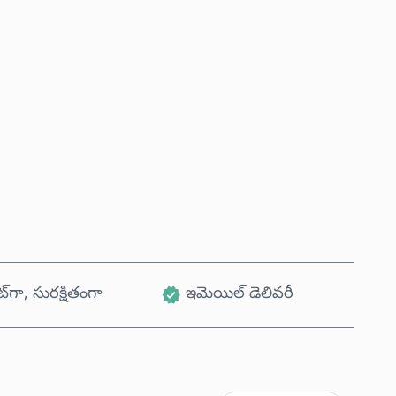
ఇప్పుడే కొనండి
కార్ట్‌కు జోడించండి
ట్‌గా, సురక్షితంగా
ఇమెయిల్ డెలివరీ