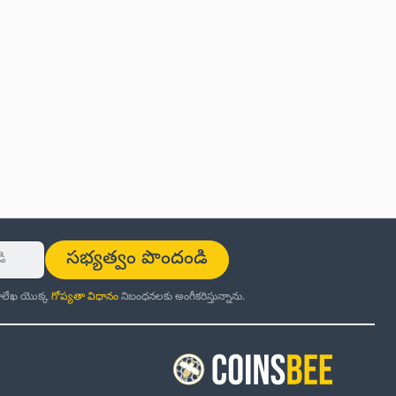
సభ్యత్వం పొందండి
ర్తాలేఖ యొక్క
గోప్యతా విధానం
నిబంధనలకు అంగీకరిస్తున్నాను.