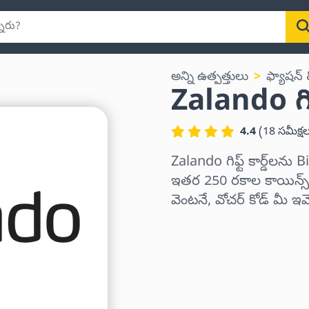
అన్ని ఉత్పత్తులు
ఫ్యాషన్ & 
Zalando గిఫ్ట
4.4
(
18
సమీక్ష
Zalando గిఫ్ట్ కార్డ్‌ల
ఇతర 250 రకాల కాయిన్స్‌త
వెంటనే, వోచర్ కోడ్ మీ ఇ
ప్రాంతాన్ని ఎంచుకోండి
ఒక మొత్తాన్ని ఎంచుకోండి