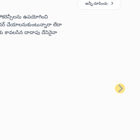
అన్నీ చూపించు
టోకరెన్సీలను ఉపయోగించి
 కవర్ చేయాలనుకుంటున్నారా లేదా
ు కావలసిన దాదాపు దేనినైనా
తదుపరి