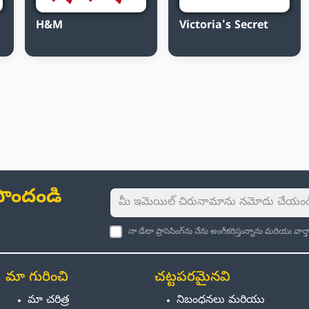
H&M
Victoria's Secret
ు పొందండి
నా డేటా ప్రాసెసింగ్‌ను నేను అంగీకరిస్తున్నాను మరియు వా
మా గురించి
చట్టపరమైనవి
మా చరిత్ర
నిబంధనలు మరియు