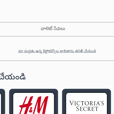
వాలెట్ సేవలు
మా మద్దతు ఉన్న క్రిప్టోకరెన్సీల జాబితాను తనిఖీ చేయండి
గ్ చేయండి