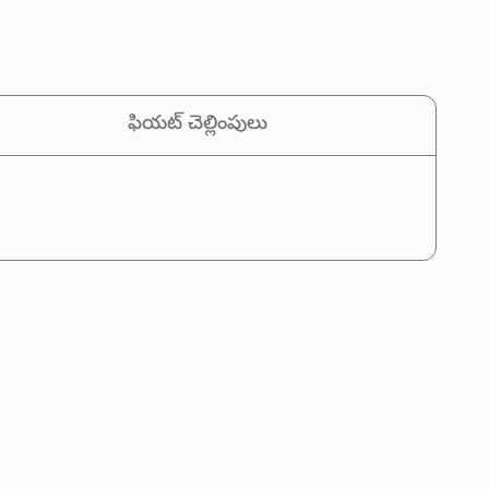
ఫియట్ చెల్లింపులు