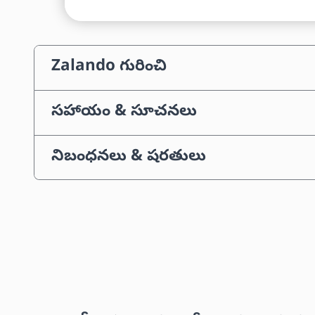
Zalando గురించి
సహాయం & సూచనలు
నిబంధనలు & షరతులు