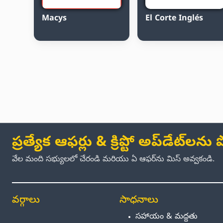
Macys
El Corte Inglés
ప్రత్యేక ఆఫర్లు & క్రిప్టో అప్‌డేట్‌లన
వేల మంది సభ్యులలో చేరండి మరియు ఏ ఆఫర్‌ను మిస్ అవ్వకండి.
వర్గాలు
సాధనాలు
సహాయం & మద్దతు