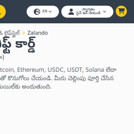
స్వాగతం
EN
సైన్ ఇన్ చేయండి
లైఫ్‌స్టైల్
Zalando
్ కార్డ్
లు
)
ను Bitcoin, Ethereum, USDC, USDT, Solana లేదా
ో కొనుగోలు చేయండి. మీరు చెల్లింపు పూర్తి చేసిన
మెయిల్‌కు అందుతుంది.