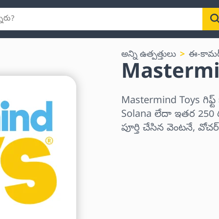
అన్ని ఉత్పత్తులు
ఈ-కామర్
Mastermind 
Mastermind Toys గిఫ్ట్
Solana లేదా ఇతర 250 రక
పూర్తి చేసిన వెంటనే, వోచ
ప్రాంతాన్ని ఎంచుకోండి
ఒక మొత్తాన్ని ఎంచుకోండి