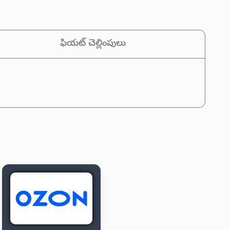
ఫియట్ చెల్లింపులు