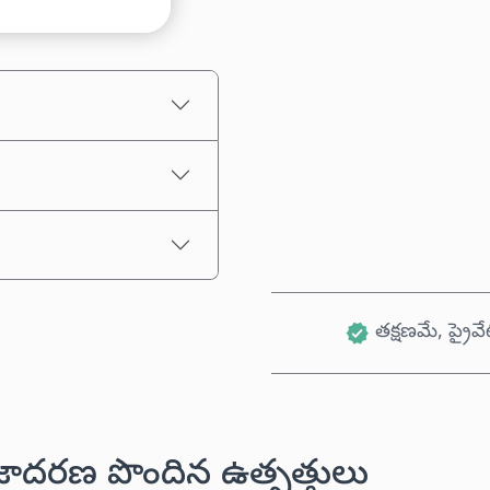
అంచనా ధర
తక్షణమే, ప్రైవే
జాదరణ పొందిన ఉత్పత్తులు