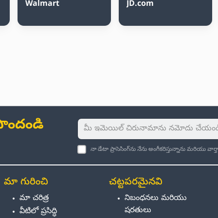
Walmart
JD.com
ు పొందండి
నా డేటా ప్రాసెసింగ్‌ను నేను అంగీకరిస్తున్నాను మరియు వా
మా గురించి
చట్టపరమైనవి
మా చరిత్ర
నిబంధనలు మరియు
షరతులు
వీటిలో ప్రసిద్ధి