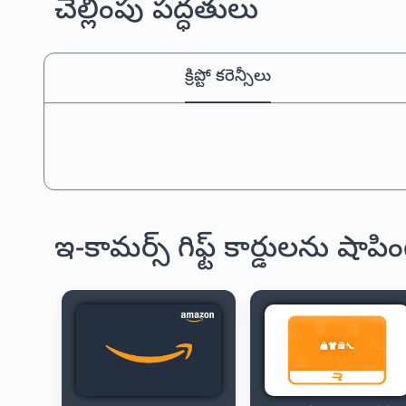
చెల్లింపు పద్ధతులు
క్రిప్టో కరెన్సీలు
ఇ-కామర్స్ గిఫ్ట్ కార్డులను షాప