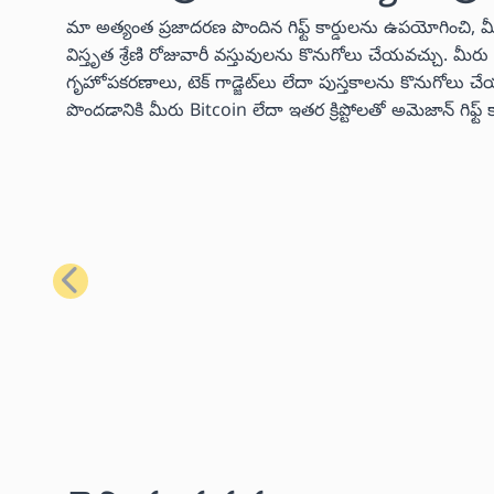
మా అత్యంత ప్రజాదరణ పొందిన గిఫ్ట్ కార్డులను ఉపయోగించి, 
విస్తృత శ్రేణి రోజువారీ వస్తువులను కొనుగోలు చేయవచ్చు. మ
గృహోపకరణాలు, టెక్ గాడ్జెట్‌లు లేదా పుస్తకాలను కొనుగో
పొందడానికి మీరు Bitcoin లేదా ఇతర క్రిప్టోలతో అమెజాన్ గిఫ్
మునుపటి