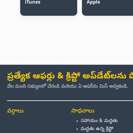
iTunes
Apple
ప్రత్యేక ఆఫర్లు & క్రిప్టో అప్‌డేట్‌లన
వేల మంది సభ్యులలో చేరండి మరియు ఏ ఆఫర్‌ను మిస్ అవ్వకండి.
వర్గాలు
సాధనాలు
సహాయం & మద్దతు
మద్దతు ఉన్న క్రిప్టో