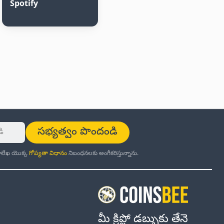
Spotify
సభ్యత్వం పొందండి
ర్తాలేఖ యొక్క
గోప్యతా విధానం
నిబంధనలకు అంగీకరిస్తున్నాను.
మీ క్రిప్టో డబ్బుకు తేనె