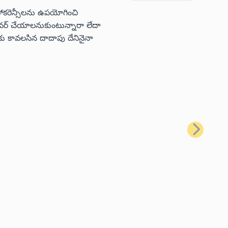
టోకరెన్సీలను ఉపయోగించి
 కవర్ చేయాలనుకుంటున్నారా లేదా
ు కావలసిన దాదాపు దేనినైనా
తదుపరి