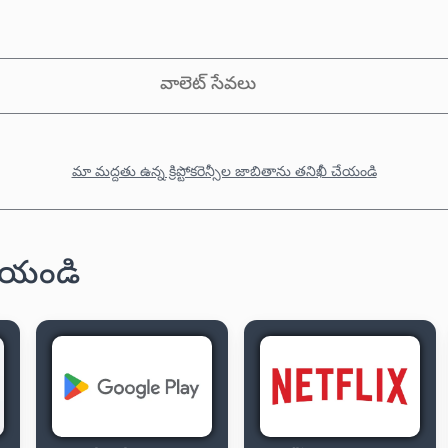
వాలెట్ సేవలు
మా మద్దతు ఉన్న క్రిప్టోకరెన్సీల జాబితాను తనిఖీ చేయండి
 చేయండి