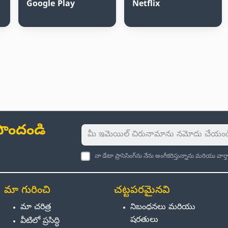
Google Play
Netflix
ు పొందండి
నా డేటా ప్రాసెసింగ్‌ను నేను అంగీకరిస్తున్నాను మరియు వా
మా గురించి
చట్టపరమైనవి
మా చరిత్ర
నిబంధనలు మరియు
షరతులు
వీటిలో ప్రసిద్ధి