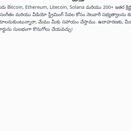
మీరు Bitcoin, Ethereum, Litecoin, Solana మరియు 200+ ఇతర క్రిప్
ీరు సంగీతం మరియు వీడియో స్ట్రీమింగ్ సేవల కోసం నెలవారీ సభ్యత్వాలను
లు చేయాలనుకుంటున్నారా, మేము మీకు సహాయం చేస్తాము. ఉదాహరణకు, మీక
ట్ కార్డును సులభంగా కొనుగోలు చేయవచ్చు!