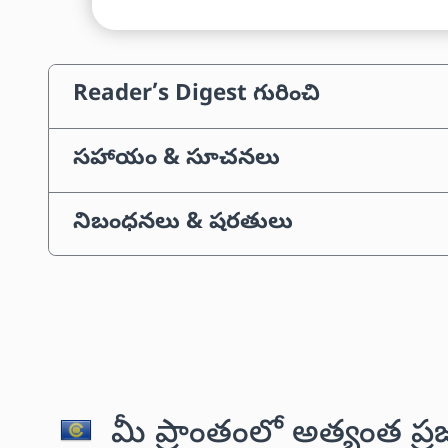
Reader’s Digest గురించి
సహాయం & సూచనలు
నిబంధనలు & షరతులు
మీ ప్రాంతంలో అత్యంత ప్ర