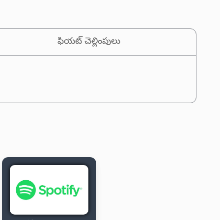
ఫియట్ చెల్లింపులు