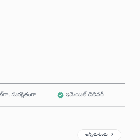
ఇప్పుడే కొనండి
కార్ట్‌కు జోడించండి
ట్‌గా, సురక్షితంగా
ఇమెయిల్ డెలివరీ
అన్నీ చూపించు