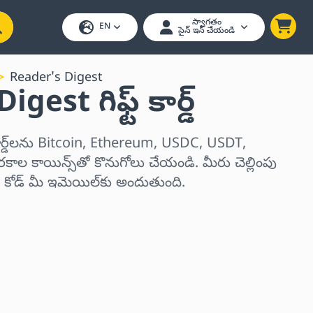
స్వాగతం
EN
సైన్ ఇన్ చేయండి
Reader's Digest
est గిఫ్ట్ కార్డ్
కార్డ్‌లను Bitcoin, Ethereum, USDC, USDT,
ాల కాయిన్స్‌తో కొనుగోలు చేయండి. మీరు చెల్లింపు
ర్ కోడ్ మీ ఇమెయిల్‌కు అందుతుంది.