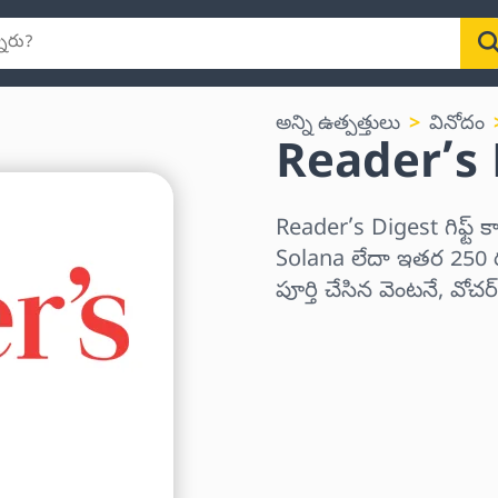
అన్ని ఉత్పత్తులు
వినోదం
Reader’s Dig
Reader’s Digest గిఫ్ట్ 
Solana లేదా ఇతర 250 రక
పూర్తి చేసిన వెంటనే, వోచ
ప్రాంతాన్ని ఎంచుకోండి
ఒక మొత్తాన్ని ఎంచుకోండి