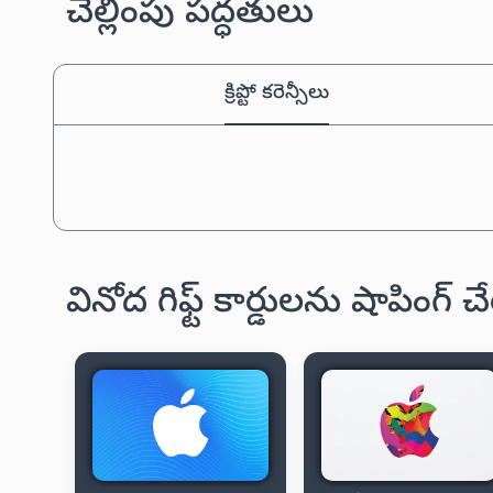
చెల్లింపు పద్ధతులు
క్రిప్టో కరెన్సీలు
వినోద గిఫ్ట్ కార్డులను షాపింగ్