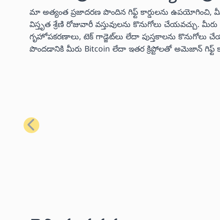
మా అత్యంత ప్రజాదరణ పొందిన గిఫ్ట్ కార్డులను ఉపయోగించి, 
విస్తృత శ్రేణి రోజువారీ వస్తువులను కొనుగోలు చేయవచ్చు. మ
గృహోపకరణాలు, టెక్ గాడ్జెట్‌లు లేదా పుస్తకాలను కొనుగో
పొందడానికి మీరు Bitcoin లేదా ఇతర క్రిప్టోలతో అమెజాన్ గిఫ్
మునుపటి