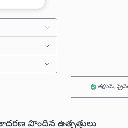
అంచనా ధర
తక్షణమే, ప్రైవే
జాదరణ పొందిన ఉత్పత్తులు