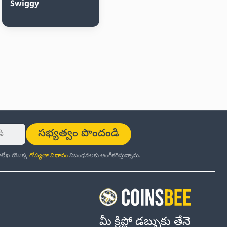
Swiggy
సభ్యత్వం పొందండి
ర్తాలేఖ యొక్క
గోప్యతా విధానం
నిబంధనలకు అంగీకరిస్తున్నాను.
మీ క్రిప్టో డబ్బుకు తేనె