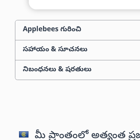
Applebees గురించి
సహాయం & సూచనలు
నిబంధనలు & షరతులు
మీ ప్రాంతంలో అత్యంత ప్ర