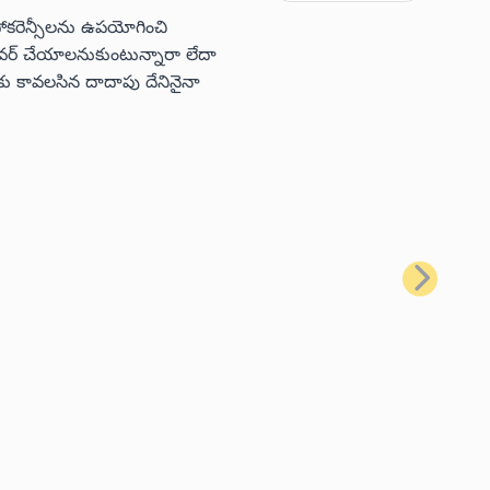
టోకరెన్సీలను ఉపయోగించి
 కవర్ చేయాలనుకుంటున్నారా లేదా
ు కావలసిన దాదాపు దేనినైనా
తదుపరి