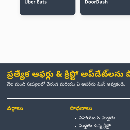
Uber Eats
DoorDash
ప్రత్యేక ఆఫర్లు & క్రిప్టో అప్‌డేట్‌లన
వేల మంది సభ్యులలో చేరండి మరియు ఏ ఆఫర్‌ను మిస్ అవ్వకండి.
వర్గాలు
సాధనాలు
సహాయం & మద్దతు
మద్దతు ఉన్న క్రిప్టో