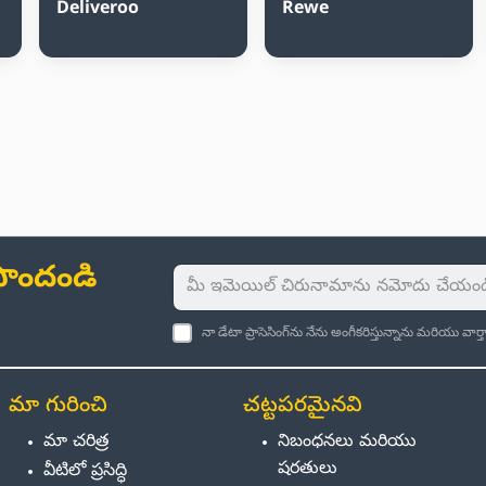
Deliveroo
Rewe
ు పొందండి
నా డేటా ప్రాసెసింగ్‌ను నేను అంగీకరిస్తున్నాను మరియు వా
మా గురించి
చట్టపరమైనవి
మా చరిత్ర
నిబంధనలు మరియు
షరతులు
వీటిలో ప్రసిద్ధి