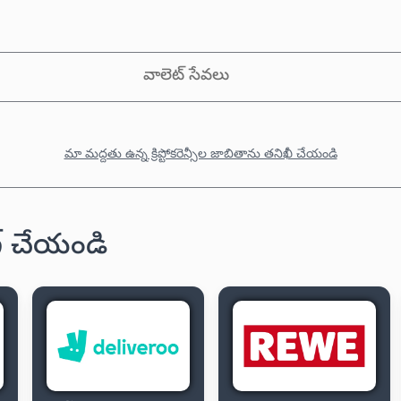
వాలెట్ సేవలు
మా మద్దతు ఉన్న క్రిప్టోకరెన్సీల జాబితాను తనిఖీ చేయండి
ింగ్ చేయండి