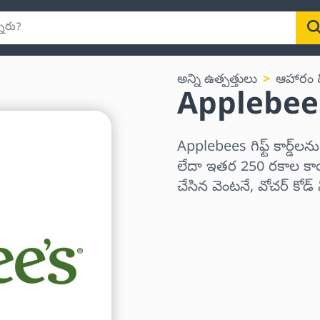
అన్ని ఉత్పత్తులు
ఆహారం & 
Applebees గి
Applebees గిఫ్ట్ కార్డ
లేదా ఇతర 250 రకాల కాయిన
చేసిన వెంటనే, వోచర్ కోడ
ప్రాంతాన్ని ఎంచుకోండి
ఒక మొత్తాన్ని ఎంచుకోండి