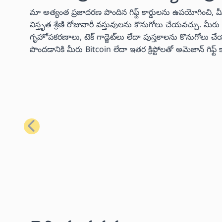
మా అత్యంత ప్రజాదరణ పొందిన గిఫ్ట్ కార్డులను ఉపయోగించి, 
విస్తృత శ్రేణి రోజువారీ వస్తువులను కొనుగోలు చేయవచ్చు. మ
గృహోపకరణాలు, టెక్ గాడ్జెట్‌లు లేదా పుస్తకాలను కొనుగో
పొందడానికి మీరు Bitcoin లేదా ఇతర క్రిప్టోలతో అమెజాన్ గిఫ్
మునుపటి