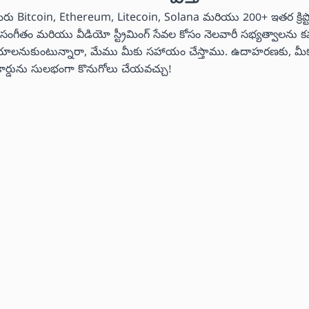
మీరు Bitcoin, Ethereum, Litecoin, Solana మరియు 200+ ఇతర క్రిప్
ీరు సంగీతం మరియు వీడియో స్ట్రీమింగ్ సేవల కోసం నెలవారీ సభ్యత్వాలను
లు చేయాలనుకుంటున్నారా, మేము మీకు సహాయం చేస్తాము. ఉదాహరణకు, మీక
ట్ కార్డును సులభంగా కొనుగోలు చేయవచ్చు!