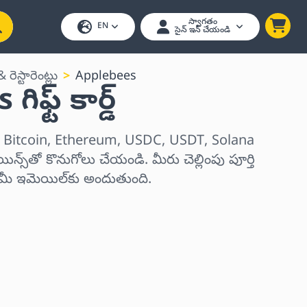
స్వాగతం
EN
సైన్ ఇన్ చేయండి
రెస్టారెంట్లు
Applebees
ఫ్ట్ కార్డ్
్‌లను Bitcoin, Ethereum, USDC, USDT, Solana
్స్‌తో కొనుగోలు చేయండి. మీరు చెల్లింపు పూర్తి
్ మీ ఇమెయిల్‌కు అందుతుంది.