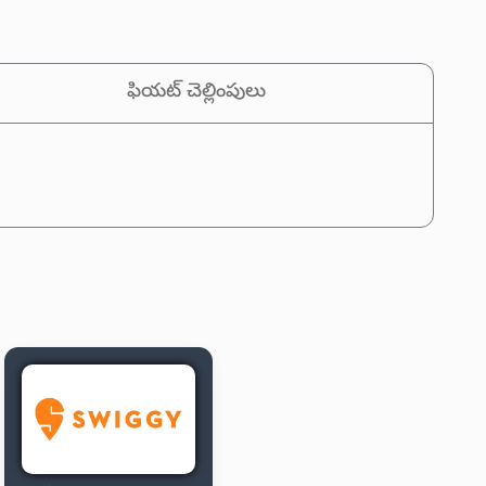
ఫియట్ చెల్లింపులు