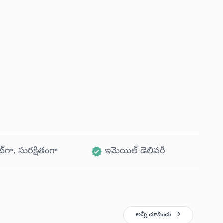
ఇప్పుడే కొనండి
కార్ట్‌కు జోడించండి
ట్‌గా, సురక్షితంగా
ఇమెయిల్ డెలివరీ
అన్నీ చూపించు