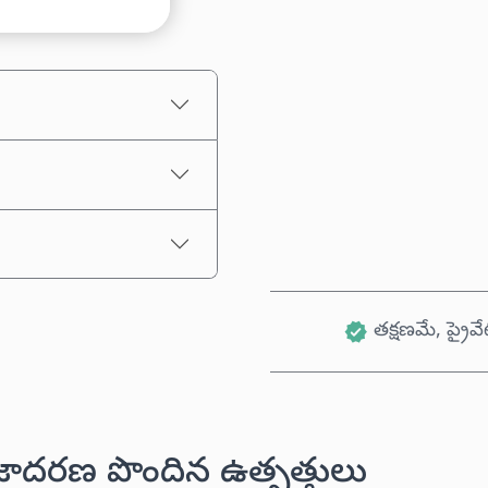
అంచనా ధర
తక్షణమే, ప్రైవే
జాదరణ పొందిన ఉత్పత్తులు