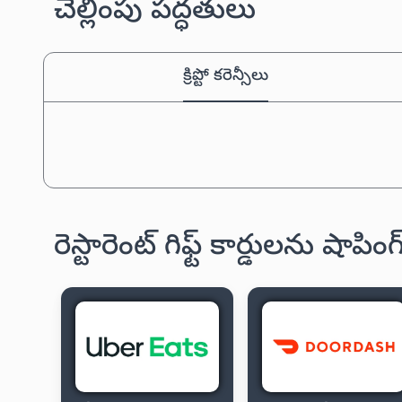
చెల్లింపు పద్ధతులు
క్రిప్టో కరెన్సీలు
రెస్టారెంట్ గిఫ్ట్ కార్డులను షాప