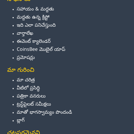
సహాయం & మద్దతు
మద్దతు ఉన్న క్రిప్టో
ఇది ఎలా పనిచేస్తుంది
వార్తాలేఖ
ఈవెంట్ క్యాలెండర్
CoinsBee మొబైల్ యాప్
ప్రమోషన్లు
మా గురించి
మా చరిత్ర
వీటిలో ప్రసిద్ధి
పత్రికా వనరులు
ట్రస్ట్‌పైలట్ సమీక్షలు
మాతో భాగస్వామ్యం పొందండి
బ్లాగ్
చట్టపరమైనవి