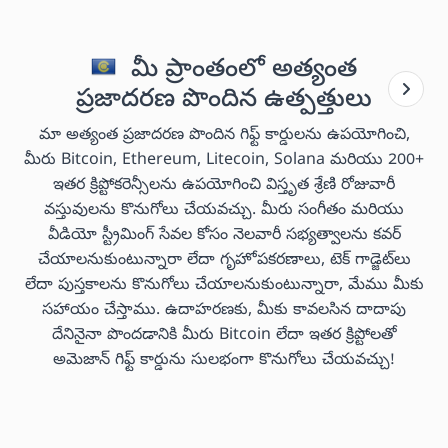
మీ ప్రాంతంలో అత్యంత
ప్రజాదరణ పొందిన ఉత్పత్తులు
మా అత్యంత ప్రజాదరణ పొందిన గిఫ్ట్ కార్డులను ఉపయోగించి,
మీరు Bitcoin, Ethereum, Litecoin, Solana మరియు 200+
ఇతర క్రిప్టోకరెన్సీలను ఉపయోగించి విస్తృత శ్రేణి రోజువారీ
వస్తువులను కొనుగోలు చేయవచ్చు. మీరు సంగీతం మరియు
వీడియో స్ట్రీమింగ్ సేవల కోసం నెలవారీ సభ్యత్వాలను కవర్
చేయాలనుకుంటున్నారా లేదా గృహోపకరణాలు, టెక్ గాడ్జెట్‌లు
లేదా పుస్తకాలను కొనుగోలు చేయాలనుకుంటున్నారా, మేము మీకు
సహాయం చేస్తాము. ఉదాహరణకు, మీకు కావలసిన దాదాపు
దేనినైనా పొందడానికి మీరు Bitcoin లేదా ఇతర క్రిప్టోలతో
అమెజాన్ గిఫ్ట్ కార్డును సులభంగా కొనుగోలు చేయవచ్చు!