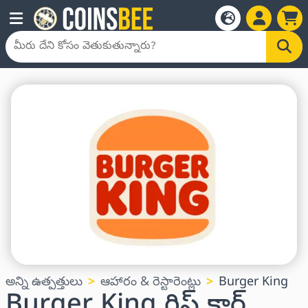
అన్ని ఉత్పత్తులు
ఆహారం & రెస్టారెంట్లు
Burger King
Burger King గిఫ్ట్ కార్డ్