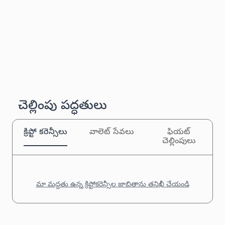
చెల్లింపు పద్ధతులు
క్రిప్టో కరెన్సీలు
వాలెట్ సేవలు
ఫియట్
చెల్లింపులు
మా మద్దతు ఉన్న క్రిప్టోకరెన్సీల జాబితాను తనిఖీ చేయండి