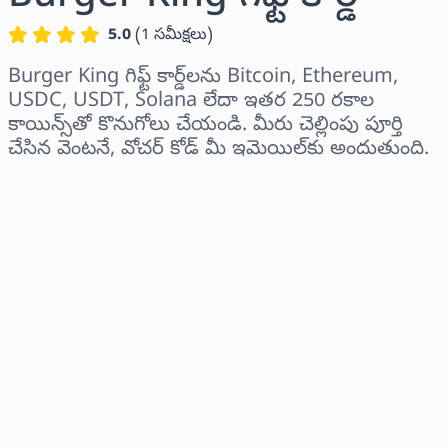
5.0
(
1
సమీక్షలు
)
Burger King గిఫ్ట్ కార్డ్‌లను Bitcoin, Ethereum,
USDC, USDT, Solana లేదా ఇతర 250 రకాల
కాయిన్స్‌తో కొనుగోలు చేయండి. మీరు చెల్లింపు పూర్తి
చేసిన వెంటనే, వోచర్ కోడ్ మీ ఇమెయిల్‌కు అందుతుంది.
ప్రాంతాన్ని ఎంచుకోండి
ఒక మొత్తాన్ని ఎంచుకోండి
అంచనా ధర