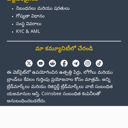
నిబంధనలు మరియు షరతులు
గోప్యతా విధానం
సంస్థ వివరాలు
KYC & AML
మా కమ్యూనిటీలో చేరండి
ఈ వెబ్‌సైట్‌లో ఉపయోగించిన ఉత్పత్తి పేర్లు, లోగోలు మరియు
బ్రాండ్‌లు కేవలం గుర్తింపు ప్రయోజనాల కోసం మాత్రమే. అన్ని
ట్రేడ్‌మార్క్‌లు మరియు రిజిస్టర్డ్ ట్రేడ్‌మార్క్‌లు వాటి సంబంధిత
యజమానుల ఆస్తి. Coinsbee సంబంధిత కంపెనీలతో
అనుబంధించబడలేదు.
EN
GB