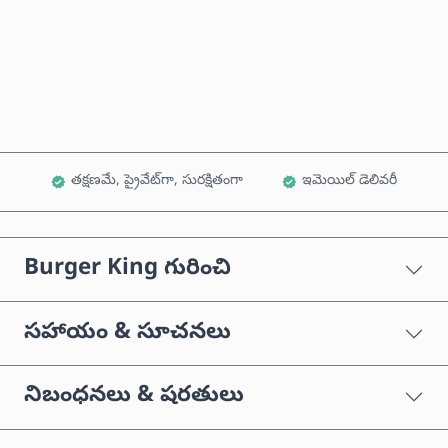
ఇప్పుడే కొనండి
కార్ట్‌కు జోడించండి
తక్షణమే, ప్రైవేట్‌గా, సురక్షితంగా
ఇమెయిల్ డెలివరీ
Burger King గురించి
సహాయం & సూచనలు
నిబంధనలు & షరతులు