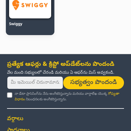
Swiggy
ప్రత్యేక ఆఫర్లు & క్రిప్టో అప్‌డేట్‌లను పొందండి
వేల మంది సభ్యులలో చేరండి మరియు ఏ ఆఫర్‌ను మిస్ అవ్వకండి.
సభ్యత్వం పొందండి
నా డేటా ప్రాసెసింగ్‌ను నేను అంగీకరిస్తున్నాను మరియు వార్తాలేఖ యొక్క
గోప్యతా
విధానం
నిబంధనలకు అంగీకరిస్తున్నాను.
వర్గాలు
సాధనాలు