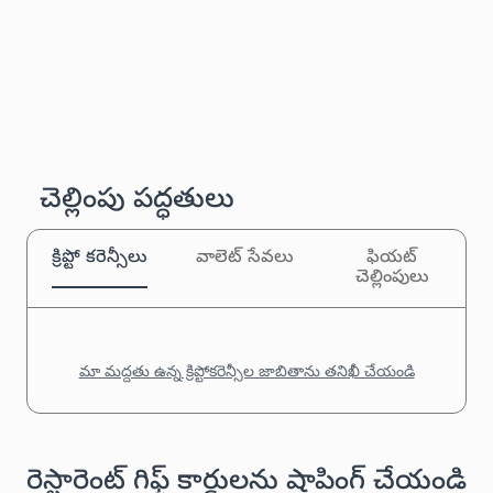
చెల్లింపు పద్ధతులు
క్రిప్టో కరెన్సీలు
వాలెట్ సేవలు
ఫియట్
చెల్లింపులు
మా మద్దతు ఉన్న క్రిప్టోకరెన్సీల జాబితాను తనిఖీ చేయండి
రెస్టారెంట్ గిఫ్ట్ కార్డులను షాపింగ్ చేయండి