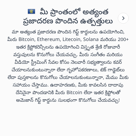
మీ ప్రాంతంలో అత్యంత
ప్రజాదరణ పొందిన ఉత్పత్తులు
మా అత్యంత ప్రజాదరణ పొందిన గిఫ్ట్ కార్డులను ఉపయోగించి,
మీరు Bitcoin, Ethereum, Litecoin, Solana మరియు 200+
ఇతర క్రిప్టోకరెన్సీలను ఉపయోగించి విస్తృత శ్రేణి రోజువారీ
వస్తువులను కొనుగోలు చేయవచ్చు. మీరు సంగీతం మరియు
వీడియో స్ట్రీమింగ్ సేవల కోసం నెలవారీ సభ్యత్వాలను కవర్
చేయాలనుకుంటున్నారా లేదా గృహోపకరణాలు, టెక్ గాడ్జెట్‌లు
లేదా పుస్తకాలను కొనుగోలు చేయాలనుకుంటున్నారా, మేము మీకు
సహాయం చేస్తాము. ఉదాహరణకు, మీకు కావలసిన దాదాపు
దేనినైనా పొందడానికి మీరు Bitcoin లేదా ఇతర క్రిప్టోలతో
అమెజాన్ గిఫ్ట్ కార్డును సులభంగా కొనుగోలు చేయవచ్చు!