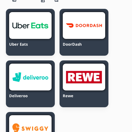
Uber Eats
DoorDash
Deliveroo
Rewe