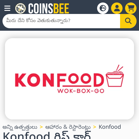
అన్ని ఉత్పత్తులు
ఆహారం & రెస్టారెంట్లు
Konfood
Konfood గిఫ్ట్ కార్డ్