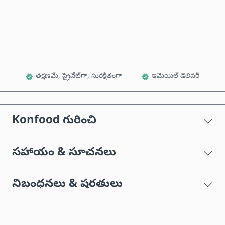
కార్ట్‌కు జోడించండి
తక్షణమే, ప్రైవేట్‌గా, సురక్షితంగా
ఇమెయిల్ డెలివరీ
Konfood గురించి
సహాయం & సూచనలు
నిబంధనలు & షరతులు