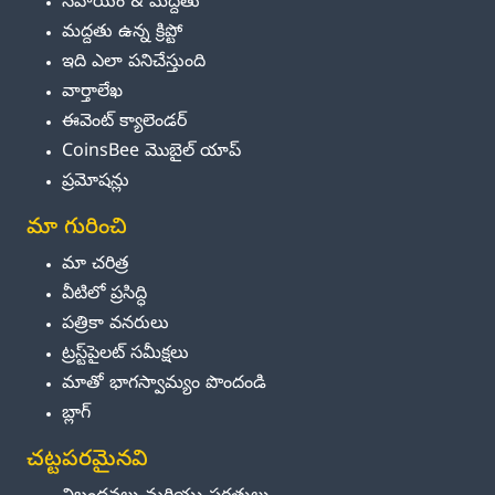
సహాయం & మద్దతు
మద్దతు ఉన్న క్రిప్టో
ఇది ఎలా పనిచేస్తుంది
వార్తాలేఖ
ఈవెంట్ క్యాలెండర్
CoinsBee మొబైల్ యాప్
ప్రమోషన్లు
మా గురించి
మా చరిత్ర
వీటిలో ప్రసిద్ధి
పత్రికా వనరులు
ట్రస్ట్‌పైలట్ సమీక్షలు
మాతో భాగస్వామ్యం పొందండి
బ్లాగ్
చట్టపరమైనవి