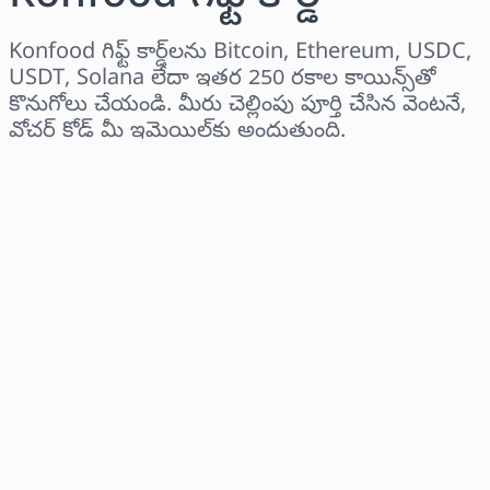
Konfood గిఫ్ట్ కార్డ్‌లను Bitcoin, Ethereum, USDC,
USDT, Solana లేదా ఇతర 250 రకాల కాయిన్స్‌తో
కొనుగోలు చేయండి. మీరు చెల్లింపు పూర్తి చేసిన వెంటనే,
వోచర్ కోడ్ మీ ఇమెయిల్‌కు అందుతుంది.
ప్రాంతాన్ని ఎంచుకోండి
ఒక మొత్తాన్ని ఎంచుకోండి
అంచనా ధర
ఇప్పుడే కొనండి