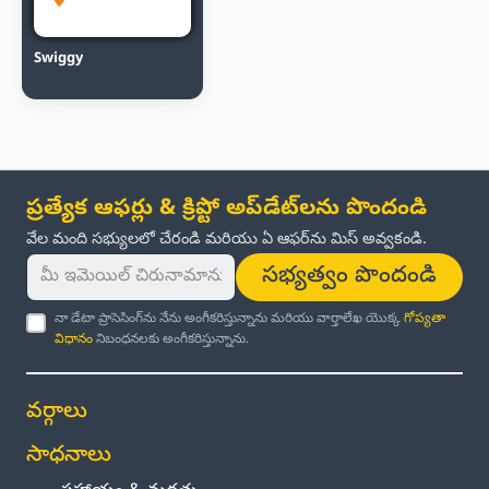
Swiggy
ప్రత్యేక ఆఫర్లు & క్రిప్టో అప్‌డేట్‌లను పొందండి
వేల మంది సభ్యులలో చేరండి మరియు ఏ ఆఫర్‌ను మిస్ అవ్వకండి.
సభ్యత్వం పొందండి
నా డేటా ప్రాసెసింగ్‌ను నేను అంగీకరిస్తున్నాను మరియు వార్తాలేఖ యొక్క
గోప్యతా
విధానం
నిబంధనలకు అంగీకరిస్తున్నాను.
వర్గాలు
సాధనాలు