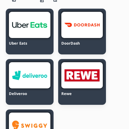
Uber Eats
DoorDash
Deliveroo
Rewe