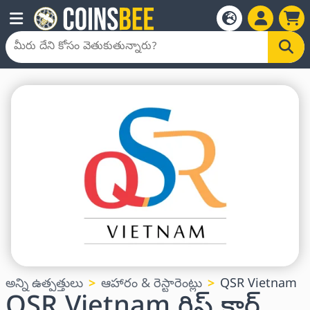
అన్ని ఉత్పత్తులు
ఆహారం & రెస్టారెంట్లు
QSR Vietnam
QSR Vietnam గిఫ్ట్ కార్డ్