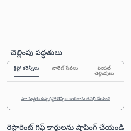
చెల్లింపు పద్ధతులు
క్రిప్టో కరెన్సీలు
వాలెట్ సేవలు
ఫియట్
చెల్లింపులు
మా మద్దతు ఉన్న క్రిప్టోకరెన్సీల జాబితాను తనిఖీ చేయండి
రెస్టారెంట్ గిఫ్ట్ కార్డులను షాపింగ్ చేయండి