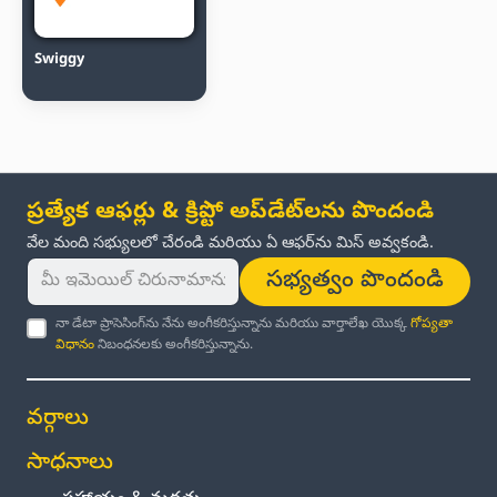
Swiggy
ప్రత్యేక ఆఫర్లు & క్రిప్టో అప్‌డేట్‌లను పొందండి
వేల మంది సభ్యులలో చేరండి మరియు ఏ ఆఫర్‌ను మిస్ అవ్వకండి.
సభ్యత్వం పొందండి
నా డేటా ప్రాసెసింగ్‌ను నేను అంగీకరిస్తున్నాను మరియు వార్తాలేఖ యొక్క
గోప్యతా
విధానం
నిబంధనలకు అంగీకరిస్తున్నాను.
వర్గాలు
సాధనాలు