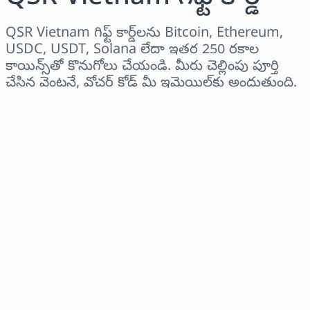
QSR Vietnam గిఫ్ట్ కార్డ్‌లను Bitcoin, Ethereum,
USDC, USDT, Solana లేదా ఇతర 250 రకాల
కాయిన్స్‌తో కొనుగోలు చేయండి. మీరు చెల్లింపు పూర్తి
చేసిన వెంటనే, వోచర్ కోడ్ మీ ఇమెయిల్‌కు అందుతుంది.
ప్రాంతాన్ని ఎంచుకోండి
ఒక మొత్తాన్ని ఎంచుకోండి
అంచనా ధర
ఇప్పుడే కొనండి