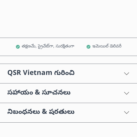
కార్ట్‌కు జోడించండి
తక్షణమే, ప్రైవేట్‌గా, సురక్షితంగా
ఇమెయిల్ డెలివరీ
QSR Vietnam గురించి
సహాయం & సూచనలు
నిబంధనలు & షరతులు