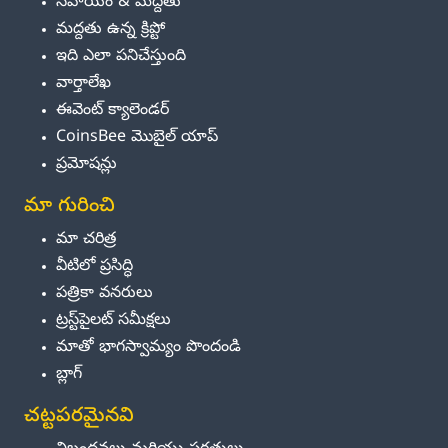
సహాయం & మద్దతు
మద్దతు ఉన్న క్రిప్టో
ఇది ఎలా పనిచేస్తుంది
వార్తాలేఖ
ఈవెంట్ క్యాలెండర్
CoinsBee మొబైల్ యాప్
ప్రమోషన్లు
మా గురించి
మా చరిత్ర
వీటిలో ప్రసిద్ధి
పత్రికా వనరులు
ట్రస్ట్‌పైలట్ సమీక్షలు
మాతో భాగస్వామ్యం పొందండి
బ్లాగ్
చట్టపరమైనవి