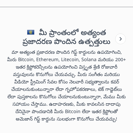
మీ ప్రాంతంలో అత్యంత
ప్రజాదరణ పొందిన ఉత్పత్తులు
మా అత్యంత ప్రజాదరణ పొందిన గిఫ్ట్ కార్డులను ఉపయోగించి,
మీరు Bitcoin, Ethereum, Litecoin, Solana మరియు 200+
ఇతర క్రిప్టోకరెన్సీలను ఉపయోగించి విస్తృత శ్రేణి రోజువారీ
వస్తువులను కొనుగోలు చేయవచ్చు. మీరు సంగీతం మరియు
వీడియో స్ట్రీమింగ్ సేవల కోసం నెలవారీ సభ్యత్వాలను కవర్
చేయాలనుకుంటున్నారా లేదా గృహోపకరణాలు, టెక్ గాడ్జెట్‌లు
లేదా పుస్తకాలను కొనుగోలు చేయాలనుకుంటున్నారా, మేము మీకు
సహాయం చేస్తాము. ఉదాహరణకు, మీకు కావలసిన దాదాపు
దేనినైనా పొందడానికి మీరు Bitcoin లేదా ఇతర క్రిప్టోలతో
అమెజాన్ గిఫ్ట్ కార్డును సులభంగా కొనుగోలు చేయవచ్చు!