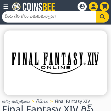
అన్ని ఉత్పత్తులు
గేమ్‌లు
Final Fantasy XIV
Final Fantasy XIV గిఫ్ట్