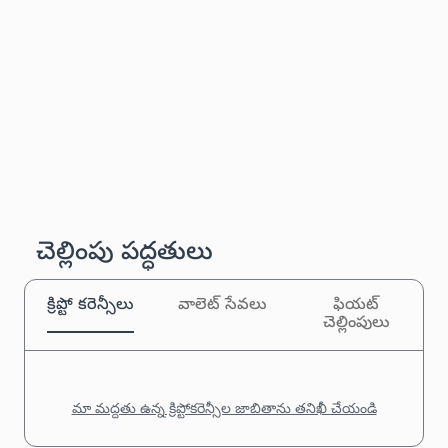
చెల్లింపు పద్ధతులు
క్రిప్టో కరెన్సీలు
వాలెట్ సేవలు
ఫియట్
చెల్లింపులు
మా మద్దతు ఉన్న క్రిప్టోకరెన్సీల జాబితాను తనిఖీ చేయండి