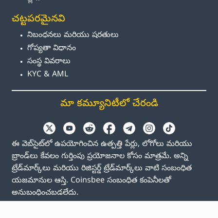
చట్టపరమైనవి
నిబంధనలు మరియు షరతులు
గోప్యతా విధానం
సంస్థ వివరాలు
KYC & AML
మా కమ్యూనిటీలో చేరండి
ఈ వెబ్‌సైట్‌లో ఉపయోగించిన ఉత్పత్తి పేర్లు, లోగోలు మరియు
బ్రాండ్‌లు కేవలం గుర్తింపు ప్రయోజనాల కోసం మాత్రమే. అన్ని
ట్రేడ్‌మార్క్‌లు మరియు రిజిస్టర్డ్ ట్రేడ్‌మార్క్‌లు వాటి సంబంధిత
యజమానుల ఆస్తి. Coinsbee సంబంధిత కంపెనీలతో
అనుబంధించబడలేదు.