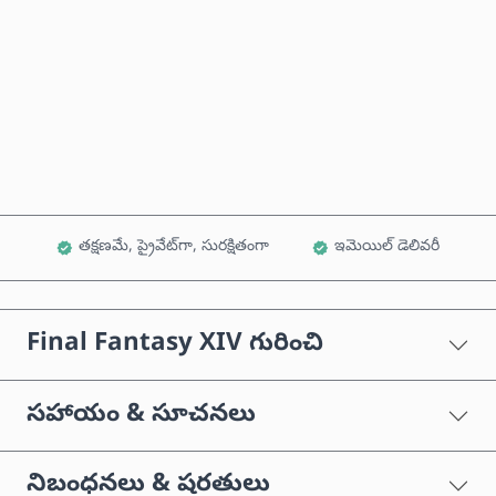
ఇప్పుడే కొనండి
కార్ట్‌కు జోడించండి
తక్షణమే, ప్రైవేట్‌గా, సురక్షితంగా
ఇమెయిల్ డెలివరీ
Final Fantasy XIV గురించి
సహాయం & సూచనలు
నిబంధనలు & షరతులు