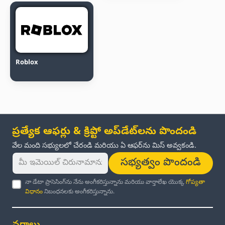
Roblox
ప్రత్యేక ఆఫర్లు & క్రిప్టో అప్‌డేట్‌లను పొందండి
వేల మంది సభ్యులలో చేరండి మరియు ఏ ఆఫర్‌ను మిస్ అవ్వకండి.
సభ్యత్వం పొందండి
నా డేటా ప్రాసెసింగ్‌ను నేను అంగీకరిస్తున్నాను మరియు వార్తాలేఖ యొక్క
గోప్యతా
విధానం
నిబంధనలకు అంగీకరిస్తున్నాను.