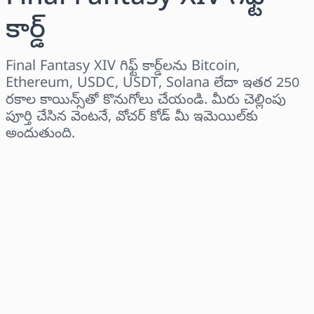
కార్డ్
Final Fantasy XIV గిఫ్ట్ కార్డ్‌లను Bitcoin,
Ethereum, USDC, USDT, Solana లేదా ఇతర 250
రకాల కాయిన్స్‌తో కొనుగోలు చేయండి. మీరు చెల్లింపు
పూర్తి చేసిన వెంటనే, వోచర్ కోడ్ మీ ఇమెయిల్‌కు
అందుతుంది.
ప్రాంతాన్ని ఎంచుకోండి
ఒక మొత్తాన్ని ఎంచుకోండి
అంచనా ధర