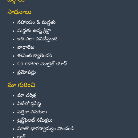
వర్గాలు
సాధనాలు
సహాయం & మద్దతు
మద్దతు ఉన్న క్రిప్టో
ఇది ఎలా పనిచేస్తుంది
వార్తాలేఖ
ఈవెంట్ క్యాలెండర్
CoinsBee మొబైల్ యాప్
ప్రమోషన్లు
మా గురించి
మా చరిత్ర
వీటిలో ప్రసిద్ధి
పత్రికా వనరులు
ట్రస్ట్‌పైలట్ సమీక్షలు
మాతో భాగస్వామ్యం పొందండి
బ్లాగ్