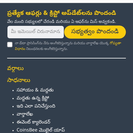
ప్రత్యేక ఆఫర్లు & క్రిప్టో అప్‌డేట్‌లను పొందండి
వేల మంది సభ్యులలో చేరండి మరియు ఏ ఆఫర్‌ను మిస్ అవ్వకండి.
సభ్యత్వం పొందండి
నా డేటా ప్రాసెసింగ్‌ను నేను అంగీకరిస్తున్నాను మరియు వార్తాలేఖ యొక్క
గోప్యతా
విధానం
నిబంధనలకు అంగీకరిస్తున్నాను.
వర్గాలు
సాధనాలు
సహాయం & మద్దతు
మద్దతు ఉన్న క్రిప్టో
ఇది ఎలా పనిచేస్తుంది
వార్తాలేఖ
ఈవెంట్ క్యాలెండర్
CoinsBee మొబైల్ యాప్