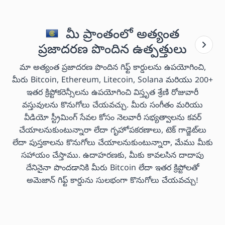
మీ ప్రాంతంలో అత్యంత
ప్రజాదరణ పొందిన ఉత్పత్తులు
మా అత్యంత ప్రజాదరణ పొందిన గిఫ్ట్ కార్డులను ఉపయోగించి,
మీరు Bitcoin, Ethereum, Litecoin, Solana మరియు 200+
ఇతర క్రిప్టోకరెన్సీలను ఉపయోగించి విస్తృత శ్రేణి రోజువారీ
వస్తువులను కొనుగోలు చేయవచ్చు. మీరు సంగీతం మరియు
వీడియో స్ట్రీమింగ్ సేవల కోసం నెలవారీ సభ్యత్వాలను కవర్
చేయాలనుకుంటున్నారా లేదా గృహోపకరణాలు, టెక్ గాడ్జెట్‌లు
లేదా పుస్తకాలను కొనుగోలు చేయాలనుకుంటున్నారా, మేము మీకు
సహాయం చేస్తాము. ఉదాహరణకు, మీకు కావలసిన దాదాపు
దేనినైనా పొందడానికి మీరు Bitcoin లేదా ఇతర క్రిప్టోలతో
అమెజాన్ గిఫ్ట్ కార్డును సులభంగా కొనుగోలు చేయవచ్చు!