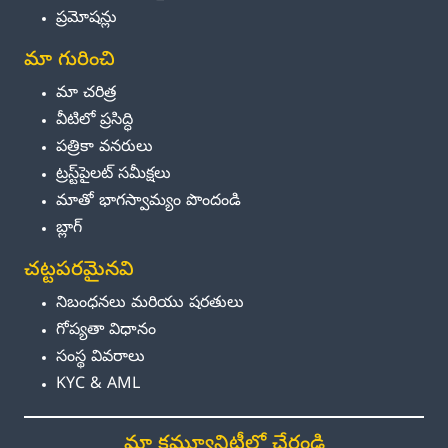
ప్రమోషన్లు
మా గురించి
మా చరిత్ర
వీటిలో ప్రసిద్ధి
పత్రికా వనరులు
ట్రస్ట్‌పైలట్ సమీక్షలు
మాతో భాగస్వామ్యం పొందండి
బ్లాగ్
చట్టపరమైనవి
నిబంధనలు మరియు షరతులు
గోప్యతా విధానం
సంస్థ వివరాలు
KYC & AML
మా కమ్యూనిటీలో చేరండి