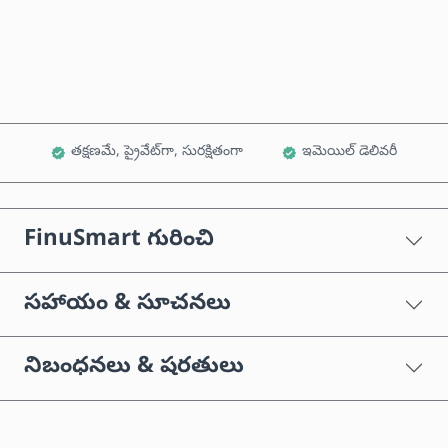
కార్ట్‌కు జోడించండి
తక్షణమే, ప్రైవేట్‌గా, సురక్షితంగా
ఇమెయిల్ డెలివరీ
FinuSmart గురించి
సహాయం & సూచనలు
నిబంధనలు & షరతులు