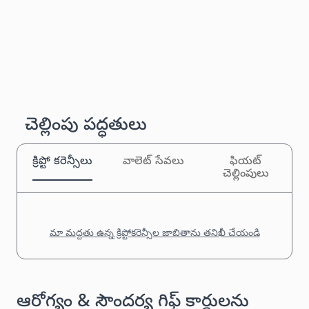
చెల్లింపు పద్ధతులు
క్రిప్టో కరెన్సీలు
వాలెట్ సేవలు
ఫియట్
చెల్లింపులు
మా మద్దతు ఉన్న క్రిప్టోకరెన్సీల జాబితాను తనిఖీ చేయండి
ఆరోగ్యం & సౌందర్య గిఫ్ట్ కార్డులను