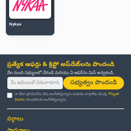
Nykaa
ప్రత్యేక ఆఫర్లు & క్రిప్టో అప్‌డేట్‌లను పొందండి
వేల మంది సభ్యులలో చేరండి మరియు ఏ ఆఫర్‌ను మిస్ అవ్వకండి.
సభ్యత్వం పొందండి
నా డేటా ప్రాసెసింగ్‌ను నేను అంగీకరిస్తున్నాను మరియు వార్తాలేఖ యొక్క
గోప్యతా
విధానం
నిబంధనలకు అంగీకరిస్తున్నాను.
వర్గాలు