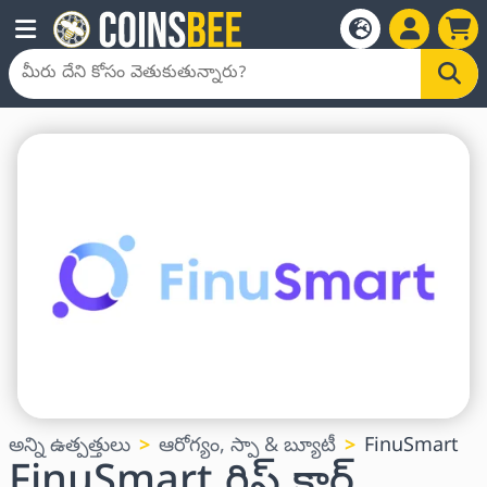
అన్ని ఉత్పత్తులు
ఆరోగ్యం, స్పా & బ్యూటీ
FinuSmart
FinuSmart గిఫ్ట్ కార్డ్