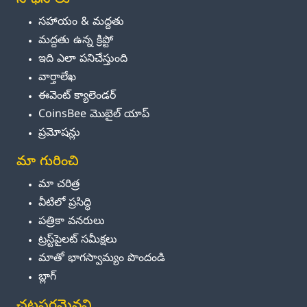
సాధనాలు
సహాయం & మద్దతు
మద్దతు ఉన్న క్రిప్టో
ఇది ఎలా పనిచేస్తుంది
వార్తాలేఖ
ఈవెంట్ క్యాలెండర్
CoinsBee మొబైల్ యాప్
ప్రమోషన్లు
మా గురించి
మా చరిత్ర
వీటిలో ప్రసిద్ధి
పత్రికా వనరులు
ట్రస్ట్‌పైలట్ సమీక్షలు
మాతో భాగస్వామ్యం పొందండి
బ్లాగ్
చట్టపరమైనవి