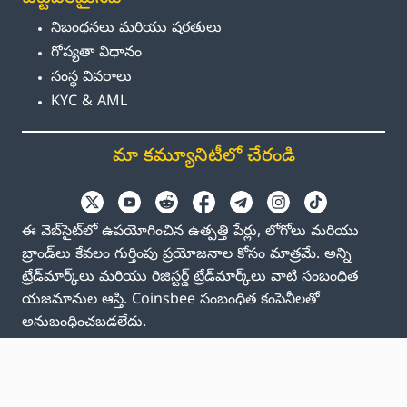
నిబంధనలు మరియు షరతులు
గోప్యతా విధానం
సంస్థ వివరాలు
KYC & AML
మా కమ్యూనిటీలో చేరండి
ఈ వెబ్‌సైట్‌లో ఉపయోగించిన ఉత్పత్తి పేర్లు, లోగోలు మరియు
బ్రాండ్‌లు కేవలం గుర్తింపు ప్రయోజనాల కోసం మాత్రమే. అన్ని
ట్రేడ్‌మార్క్‌లు మరియు రిజిస్టర్డ్ ట్రేడ్‌మార్క్‌లు వాటి సంబంధిత
యజమానుల ఆస్తి. Coinsbee సంబంధిత కంపెనీలతో
అనుబంధించబడలేదు.
EN
GB