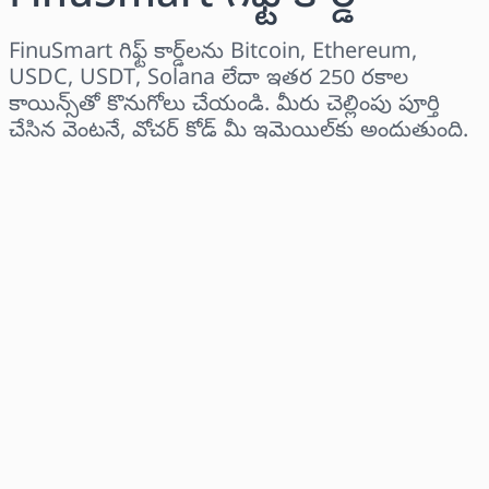
FinuSmart గిఫ్ట్ కార్డ్‌లను Bitcoin, Ethereum,
USDC, USDT, Solana లేదా ఇతర 250 రకాల
కాయిన్స్‌తో కొనుగోలు చేయండి. మీరు చెల్లింపు పూర్తి
చేసిన వెంటనే, వోచర్ కోడ్ మీ ఇమెయిల్‌కు అందుతుంది.
ప్రాంతాన్ని ఎంచుకోండి
ఒక మొత్తాన్ని ఎంచుకోండి
అంచనా ధర
ఇప్పుడే కొనండి