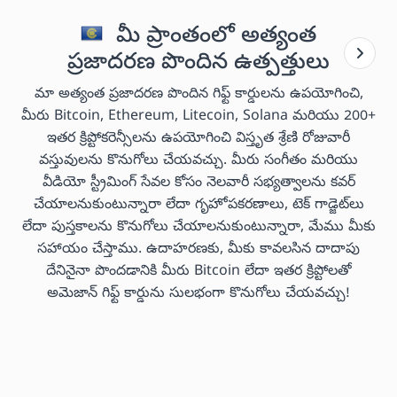
మీ ప్రాంతంలో అత్యంత
ప్రజాదరణ పొందిన ఉత్పత్తులు
మా అత్యంత ప్రజాదరణ పొందిన గిఫ్ట్ కార్డులను ఉపయోగించి,
మీరు Bitcoin, Ethereum, Litecoin, Solana మరియు 200+
ఇతర క్రిప్టోకరెన్సీలను ఉపయోగించి విస్తృత శ్రేణి రోజువారీ
వస్తువులను కొనుగోలు చేయవచ్చు. మీరు సంగీతం మరియు
వీడియో స్ట్రీమింగ్ సేవల కోసం నెలవారీ సభ్యత్వాలను కవర్
చేయాలనుకుంటున్నారా లేదా గృహోపకరణాలు, టెక్ గాడ్జెట్‌లు
లేదా పుస్తకాలను కొనుగోలు చేయాలనుకుంటున్నారా, మేము మీకు
సహాయం చేస్తాము. ఉదాహరణకు, మీకు కావలసిన దాదాపు
దేనినైనా పొందడానికి మీరు Bitcoin లేదా ఇతర క్రిప్టోలతో
అమెజాన్ గిఫ్ట్ కార్డును సులభంగా కొనుగోలు చేయవచ్చు!