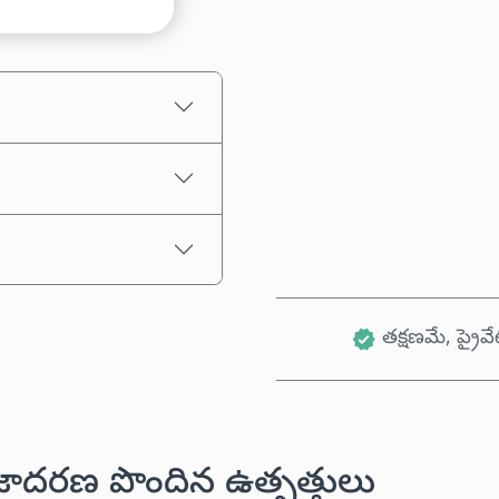
అంచనా ధర
తక్షణమే, ప్రైవే
జాదరణ పొందిన ఉత్పత్తులు