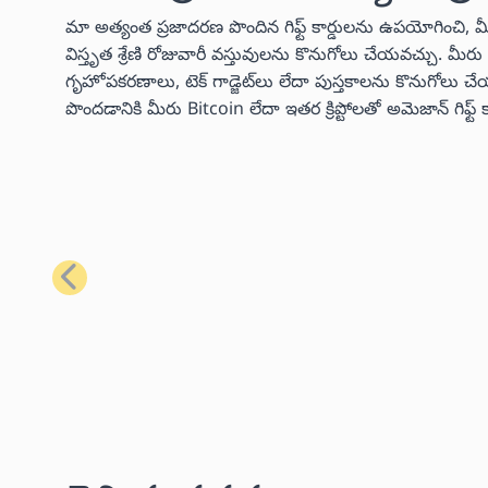
మా అత్యంత ప్రజాదరణ పొందిన గిఫ్ట్ కార్డులను ఉపయోగించి, 
విస్తృత శ్రేణి రోజువారీ వస్తువులను కొనుగోలు చేయవచ్చు. మ
గృహోపకరణాలు, టెక్ గాడ్జెట్‌లు లేదా పుస్తకాలను కొనుగో
పొందడానికి మీరు Bitcoin లేదా ఇతర క్రిప్టోలతో అమెజాన్ గిఫ్
మునుపటి