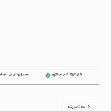
ఇప్పుడే కొనండి
కార్ట్‌కు జోడించండి
ట్‌గా, సురక్షితంగా
ఇమెయిల్ డెలివరీ
అన్నీ చూపించు