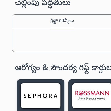
చెల్లింపు పద్ధతులు
క్రిప్టో కరెన్సీలు
ఆరోగ్యం & సౌందర్య గిఫ్ట్ కార్