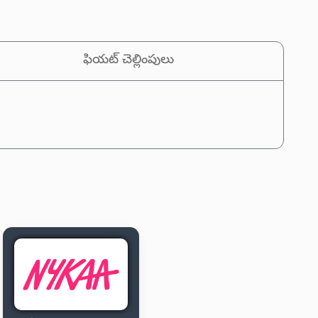
ఫియట్ చెల్లింపులు