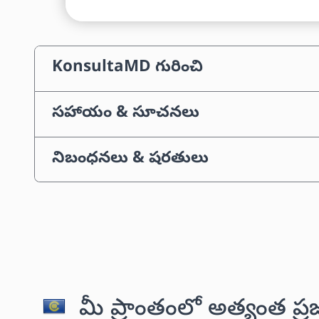
KonsultaMD గురించి
సహాయం & సూచనలు
నిబంధనలు & షరతులు
మీ ప్రాంతంలో అత్యంత ప్ర