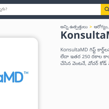
అన్ని ఉత్పత్తులు
ఆరోగ్యం,
KonsultaMD 
KonsultaMD గిఫ్ట్ కార్
లేదా ఇతర 250 రకాల కాయిన
చేసిన వెంటనే, వోచర్ కోడ
ప్రాంతాన్ని ఎంచుకోండి
ఒక మొత్తాన్ని ఎంచుకోండి