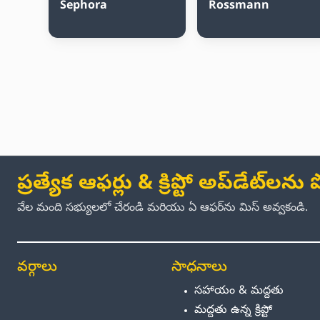
Sephora
Rossmann
ప్రత్యేక ఆఫర్లు & క్రిప్టో అప్‌డేట్‌లన
వేల మంది సభ్యులలో చేరండి మరియు ఏ ఆఫర్‌ను మిస్ అవ్వకండి.
వర్గాలు
సాధనాలు
సహాయం & మద్దతు
మద్దతు ఉన్న క్రిప్టో