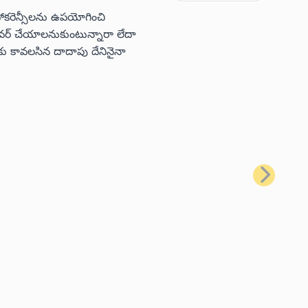
టోకరెన్సీలను ఉపయోగించి
 కవర్ చేయాలనుకుంటున్నారా లేదా
ు కావలసిన దాదాపు దేనినైనా
తదుపరి