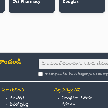
CVS Pharmacy
Douglas
ు పొందండి
నా డేటా ప్రాసెసింగ్‌ను నేను అంగీకరిస్తున్నాను మరియు వా
మా గురించి
చట్టపరమైనవి
మా చరిత్ర
నిబంధనలు మరియు
షరతులు
వీటిలో ప్రసిద్ధి