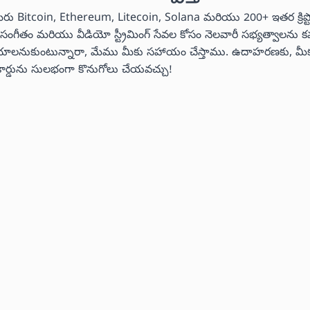
మీరు Bitcoin, Ethereum, Litecoin, Solana మరియు 200+ ఇతర క్రిప్
ీరు సంగీతం మరియు వీడియో స్ట్రీమింగ్ సేవల కోసం నెలవారీ సభ్యత్వాలను
లు చేయాలనుకుంటున్నారా, మేము మీకు సహాయం చేస్తాము. ఉదాహరణకు, మీక
ట్ కార్డును సులభంగా కొనుగోలు చేయవచ్చు!