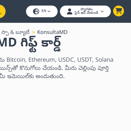
స్వాగతం
EN
సైన్ ఇన్ చేయండి
 స్పా & బ్యూటీ
KonsultaMD
గిఫ్ట్ కార్డ్
డ్‌లను Bitcoin, Ethereum, USDC, USDT, Solana
్స్‌తో కొనుగోలు చేయండి. మీరు చెల్లింపు పూర్తి
్ మీ ఇమెయిల్‌కు అందుతుంది.