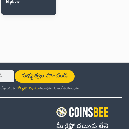
Nykaa
సభ్యత్వం పొందండి
ర్తాలేఖ యొక్క
గోప్యతా విధానం
నిబంధనలకు అంగీకరిస్తున్నాను.
మీ క్రిప్టో డబ్బుకు తేనె