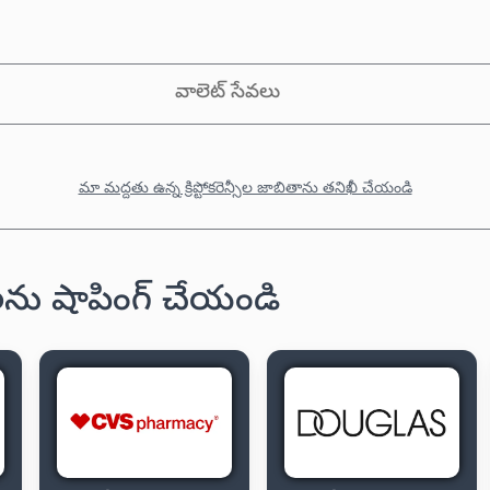
వాలెట్ సేవలు
మా మద్దతు ఉన్న క్రిప్టోకరెన్సీల జాబితాను తనిఖీ చేయండి
డులను షాపింగ్ చేయండి