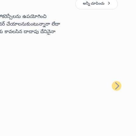
అన్నీ చూపించు
టోకరెన్సీలను ఉపయోగించి
 కవర్ చేయాలనుకుంటున్నారా లేదా
ు కావలసిన దాదాపు దేనినైనా
తదుపరి