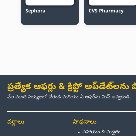
Sephora
CVS Pharmacy
ప్రత్యేక ఆఫర్లు & క్రిప్టో అప్‌డేట్‌లన
వేల మంది సభ్యులలో చేరండి మరియు ఏ ఆఫర్‌ను మిస్ అవ్వకండి.
వర్గాలు
సాధనాలు
సహాయం & మద్దతు