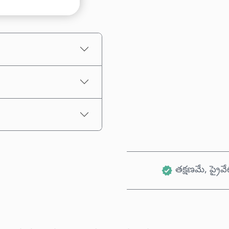
అంచనా ధర
తక్షణమే, ప్రైవే