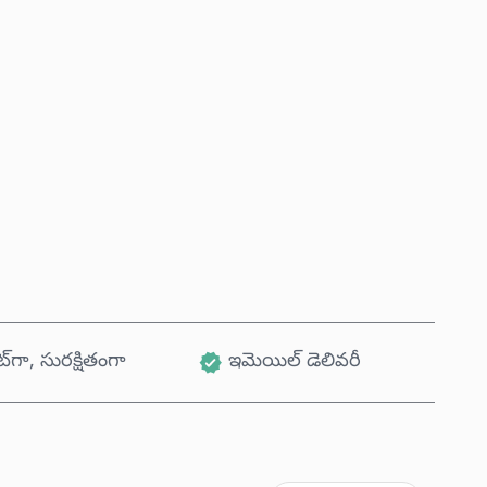
ఇప్పుడే కొనండి
కార్ట్‌కు జోడించండి
ట్‌గా, సురక్షితంగా
ఇమెయిల్ డెలివరీ