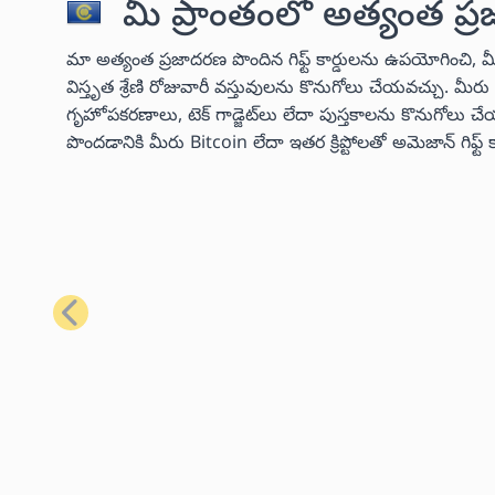
మీ ప్రాంతంలో అత్యంత ప్ర
మా అత్యంత ప్రజాదరణ పొందిన గిఫ్ట్ కార్డులను ఉపయోగించి, 
విస్తృత శ్రేణి రోజువారీ వస్తువులను కొనుగోలు చేయవచ్చు. మ
గృహోపకరణాలు, టెక్ గాడ్జెట్‌లు లేదా పుస్తకాలను కొనుగో
పొందడానికి మీరు Bitcoin లేదా ఇతర క్రిప్టోలతో అమెజాన్ గిఫ్
మునుపటి