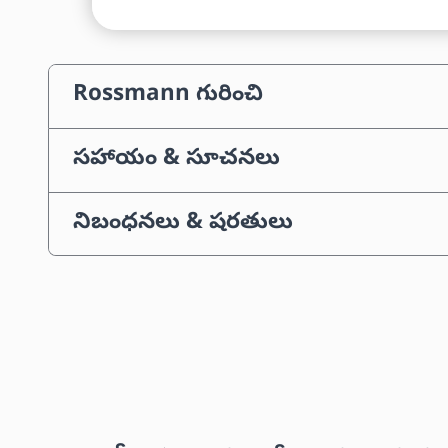
Rossmann గురించి
సహాయం & సూచనలు
నిబంధనలు & షరతులు