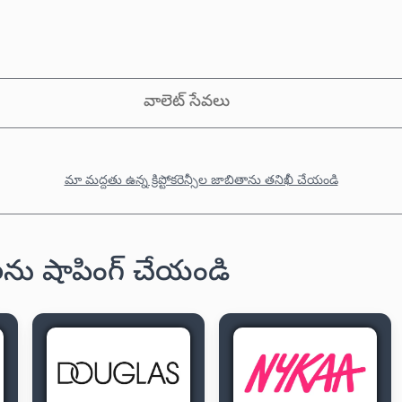
వాలెట్ సేవలు
మా మద్దతు ఉన్న క్రిప్టోకరెన్సీల జాబితాను తనిఖీ చేయండి
డులను షాపింగ్ చేయండి