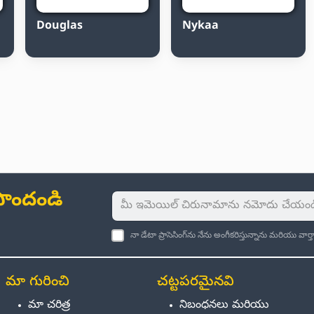
Douglas
Nykaa
ు పొందండి
నా డేటా ప్రాసెసింగ్‌ను నేను అంగీకరిస్తున్నాను మరియు వా
మా గురించి
చట్టపరమైనవి
మా చరిత్ర
నిబంధనలు మరియు