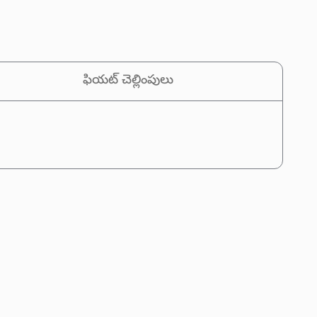
ఫియట్ చెల్లింపులు