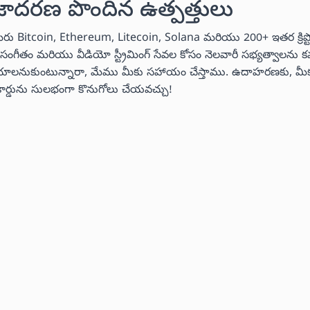
జాదరణ పొందిన ఉత్పత్తులు
మీరు Bitcoin, Ethereum, Litecoin, Solana మరియు 200+ ఇతర క్రిప్
ీరు సంగీతం మరియు వీడియో స్ట్రీమింగ్ సేవల కోసం నెలవారీ సభ్యత్వాలను
లు చేయాలనుకుంటున్నారా, మేము మీకు సహాయం చేస్తాము. ఉదాహరణకు, మీక
ట్ కార్డును సులభంగా కొనుగోలు చేయవచ్చు!