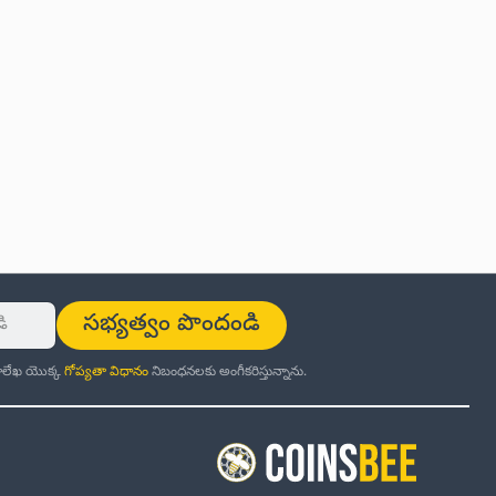
సభ్యత్వం పొందండి
ర్తాలేఖ యొక్క
గోప్యతా విధానం
నిబంధనలకు అంగీకరిస్తున్నాను.