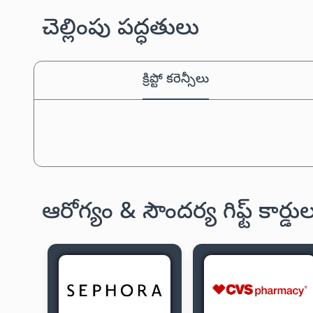
చెల్లింపు పద్ధతులు
క్రిప్టో కరెన్సీలు
ఆరోగ్యం & సౌందర్య గిఫ్ట్ కార్