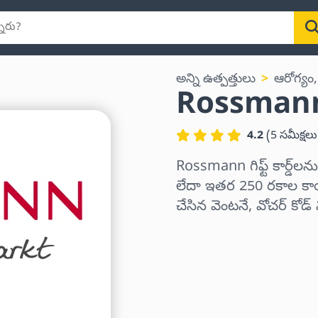
అన్ని ఉత్పత్తులు
ఆరోగ్యం,
Rossmann గి
4.2
(
5
సమీక్షలు
Rossmann గిఫ్ట్ కార్డ్
లేదా ఇతర 250 రకాల కాయిన
చేసిన వెంటనే, వోచర్ కోడ
ప్రాంతాన్ని ఎంచుకోండి
ఒక మొత్తాన్ని ఎంచుకోండి