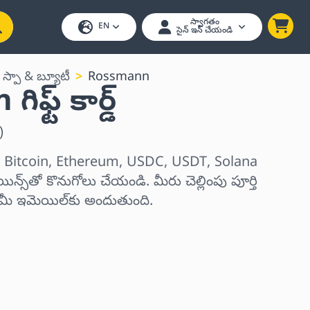
స్వాగతం
EN
సైన్ ఇన్ చేయండి
 స్పా & బ్యూటీ
Rossmann
ఫ్ట్ కార్డ్
)
‌లను Bitcoin, Ethereum, USDC, USDT, Solana
్స్‌తో కొనుగోలు చేయండి. మీరు చెల్లింపు పూర్తి
్ మీ ఇమెయిల్‌కు అందుతుంది.