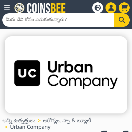
అన్ని ఉత్పత్తులు
ఆరోగ్యం, స్పా & బ్యూటీ
Urban Company