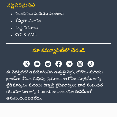
చట్టపరమైనవి
నిబంధనలు మరియు షరతులు
గోప్యతా విధానం
సంస్థ వివరాలు
KYC & AML
మా కమ్యూనిటీలో చేరండి
ఈ వెబ్‌సైట్‌లో ఉపయోగించిన ఉత్పత్తి పేర్లు, లోగోలు మరియు
బ్రాండ్‌లు కేవలం గుర్తింపు ప్రయోజనాల కోసం మాత్రమే. అన్ని
ట్రేడ్‌మార్క్‌లు మరియు రిజిస్టర్డ్ ట్రేడ్‌మార్క్‌లు వాటి సంబంధిత
యజమానుల ఆస్తి. Coinsbee సంబంధిత కంపెనీలతో
అనుబంధించబడలేదు.