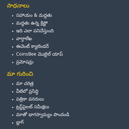
సాధనాలు
సహాయం & మద్దతు
మద్దతు ఉన్న క్రిప్టో
ఇది ఎలా పనిచేస్తుంది
వార్తాలేఖ
ఈవెంట్ క్యాలెండర్
CoinsBee మొబైల్ యాప్
ప్రమోషన్లు
మా గురించి
మా చరిత్ర
వీటిలో ప్రసిద్ధి
పత్రికా వనరులు
ట్రస్ట్‌పైలట్ సమీక్షలు
మాతో భాగస్వామ్యం పొందండి
బ్లాగ్