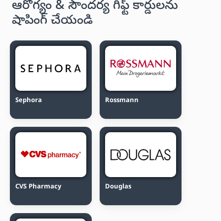
ఆరోగ్యం & సౌందర్య గిఫ్ట్ కార్డులను
షాపింగ్ చేయండి
Sephora
Rossmann
CVS Pharmacy
Douglas