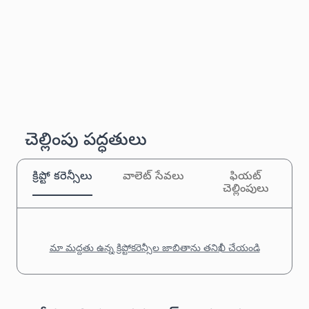
చెల్లింపు పద్ధతులు
క్రిప్టో కరెన్సీలు
వాలెట్ సేవలు
ఫియట్
చెల్లింపులు
మా మద్దతు ఉన్న క్రిప్టోకరెన్సీల జాబితాను తనిఖీ చేయండి