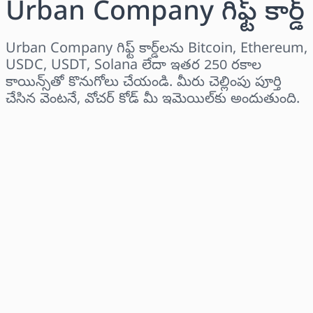
Urban Company గిఫ్ట్ కార్డ్
Urban Company గిఫ్ట్ కార్డ్‌లను Bitcoin, Ethereum,
USDC, USDT, Solana లేదా ఇతర 250 రకాల
కాయిన్స్‌తో కొనుగోలు చేయండి. మీరు చెల్లింపు పూర్తి
చేసిన వెంటనే, వోచర్ కోడ్ మీ ఇమెయిల్‌కు అందుతుంది.
ప్రాంతాన్ని ఎంచుకోండి
ఒక మొత్తాన్ని ఎంచుకోండి
అంచనా ధర