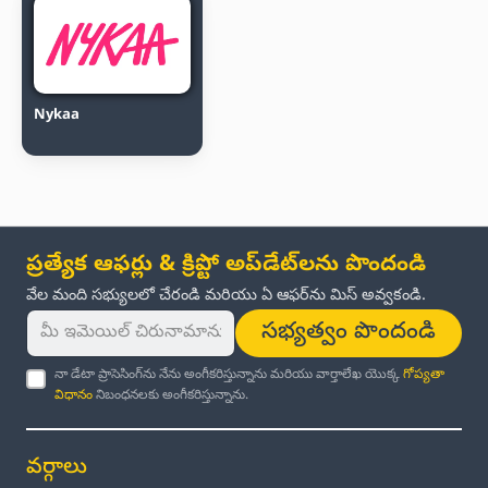
Nykaa
ప్రత్యేక ఆఫర్లు & క్రిప్టో అప్‌డేట్‌లను పొందండి
వేల మంది సభ్యులలో చేరండి మరియు ఏ ఆఫర్‌ను మిస్ అవ్వకండి.
సభ్యత్వం పొందండి
నా డేటా ప్రాసెసింగ్‌ను నేను అంగీకరిస్తున్నాను మరియు వార్తాలేఖ యొక్క
గోప్యతా
విధానం
నిబంధనలకు అంగీకరిస్తున్నాను.
వర్గాలు