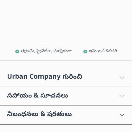
ఇప్పుడే కొనండి
కార్ట్‌కు జోడించండి
తక్షణమే, ప్రైవేట్‌గా, సురక్షితంగా
ఇమెయిల్ డెలివరీ
Urban Company గురించి
సహాయం & సూచనలు
నిబంధనలు & షరతులు