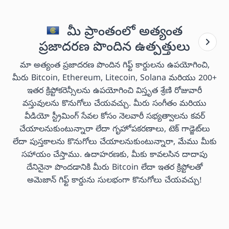
మీ ప్రాంతంలో అత్యంత
ప్రజాదరణ పొందిన ఉత్పత్తులు
మా అత్యంత ప్రజాదరణ పొందిన గిఫ్ట్ కార్డులను ఉపయోగించి,
మీరు Bitcoin, Ethereum, Litecoin, Solana మరియు 200+
ఇతర క్రిప్టోకరెన్సీలను ఉపయోగించి విస్తృత శ్రేణి రోజువారీ
వస్తువులను కొనుగోలు చేయవచ్చు. మీరు సంగీతం మరియు
వీడియో స్ట్రీమింగ్ సేవల కోసం నెలవారీ సభ్యత్వాలను కవర్
చేయాలనుకుంటున్నారా లేదా గృహోపకరణాలు, టెక్ గాడ్జెట్‌లు
లేదా పుస్తకాలను కొనుగోలు చేయాలనుకుంటున్నారా, మేము మీకు
సహాయం చేస్తాము. ఉదాహరణకు, మీకు కావలసిన దాదాపు
దేనినైనా పొందడానికి మీరు Bitcoin లేదా ఇతర క్రిప్టోలతో
అమెజాన్ గిఫ్ట్ కార్డును సులభంగా కొనుగోలు చేయవచ్చు!