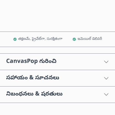
కార్ట్‌కు జోడించండి
తక్షణమే, ప్రైవేట్‌గా, సురక్షితంగా
ఇమెయిల్ డెలివరీ
CanvasPop గురించి
సహాయం & సూచనలు
నిబంధనలు & షరతులు