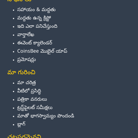
సాధనాలు
సహాయం & మద్దతు
మద్దతు ఉన్న క్రిప్టో
ఇది ఎలా పనిచేస్తుంది
వార్తాలేఖ
ఈవెంట్ క్యాలెండర్
CoinsBee మొబైల్ యాప్
ప్రమోషన్లు
మా గురించి
మా చరిత్ర
వీటిలో ప్రసిద్ధి
పత్రికా వనరులు
ట్రస్ట్‌పైలట్ సమీక్షలు
మాతో భాగస్వామ్యం పొందండి
బ్లాగ్
చట్టపరమైనవి