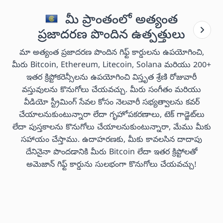
మీ ప్రాంతంలో అత్యంత
ప్రజాదరణ పొందిన ఉత్పత్తులు
మా అత్యంత ప్రజాదరణ పొందిన గిఫ్ట్ కార్డులను ఉపయోగించి,
మీరు Bitcoin, Ethereum, Litecoin, Solana మరియు 200+
ఇతర క్రిప్టోకరెన్సీలను ఉపయోగించి విస్తృత శ్రేణి రోజువారీ
వస్తువులను కొనుగోలు చేయవచ్చు. మీరు సంగీతం మరియు
వీడియో స్ట్రీమింగ్ సేవల కోసం నెలవారీ సభ్యత్వాలను కవర్
చేయాలనుకుంటున్నారా లేదా గృహోపకరణాలు, టెక్ గాడ్జెట్‌లు
లేదా పుస్తకాలను కొనుగోలు చేయాలనుకుంటున్నారా, మేము మీకు
సహాయం చేస్తాము. ఉదాహరణకు, మీకు కావలసిన దాదాపు
దేనినైనా పొందడానికి మీరు Bitcoin లేదా ఇతర క్రిప్టోలతో
అమెజాన్ గిఫ్ట్ కార్డును సులభంగా కొనుగోలు చేయవచ్చు!