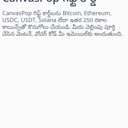
CanvasPop గిఫ్ట్ కార్డ్‌లను Bitcoin, Ethereum,
USDC, USDT, Solana లేదా ఇతర 250 రకాల
కాయిన్స్‌తో కొనుగోలు చేయండి. మీరు చెల్లింపు పూర్తి
చేసిన వెంటనే, వోచర్ కోడ్ మీ ఇమెయిల్‌కు అందుతుంది.
ప్రాంతాన్ని ఎంచుకోండి
ఒక మొత్తాన్ని ఎంచుకోండి
అంచనా ధర
ఇప్పుడే కొనండి