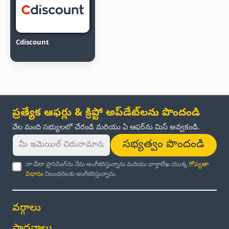
Cdiscount
ప్రత్యేక ఆఫర్లు & క్రిప్టో అప్‌డేట్‌లను పొందండి
వేల మంది సభ్యులలో చేరండి మరియు ఏ ఆఫర్‌ను మిస్ అవ్వకండి.
సభ్యత్వం పొందండి
నా డేటా ప్రాసెసింగ్‌ను నేను అంగీకరిస్తున్నాను మరియు వార్తాలేఖ యొక్క
గోప్యతా
విధానం
నిబంధనలకు అంగీకరిస్తున్నాను.
వర్గాలు