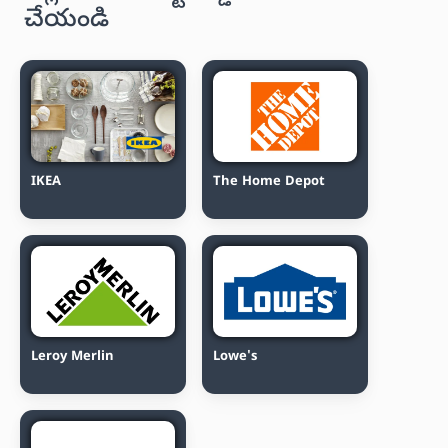
చేయండి
IKEA
The Home Depot
Leroy Merlin
Lowe's