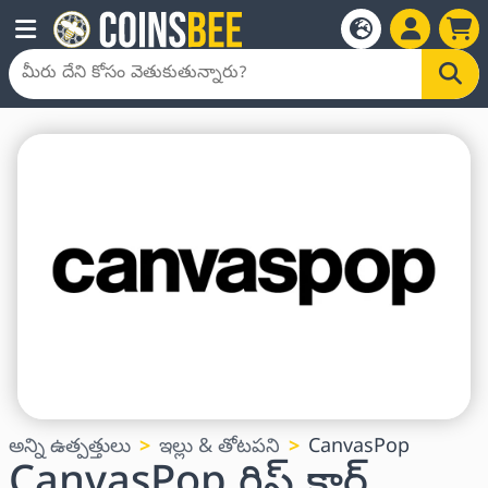
అన్ని ఉత్పత్తులు
ఇల్లు & తోటపని
CanvasPop
CanvasPop గిఫ్ట్ కార్డ్