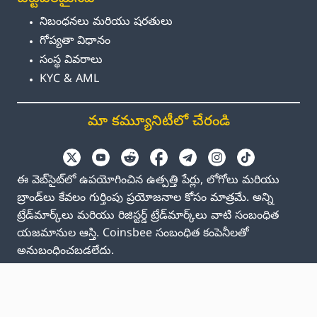
నిబంధనలు మరియు షరతులు
గోప్యతా విధానం
సంస్థ వివరాలు
KYC & AML
మా కమ్యూనిటీలో చేరండి
ఈ వెబ్‌సైట్‌లో ఉపయోగించిన ఉత్పత్తి పేర్లు, లోగోలు మరియు
బ్రాండ్‌లు కేవలం గుర్తింపు ప్రయోజనాల కోసం మాత్రమే. అన్ని
ట్రేడ్‌మార్క్‌లు మరియు రిజిస్టర్డ్ ట్రేడ్‌మార్క్‌లు వాటి సంబంధిత
యజమానుల ఆస్తి. Coinsbee సంబంధిత కంపెనీలతో
అనుబంధించబడలేదు.
EN
GB