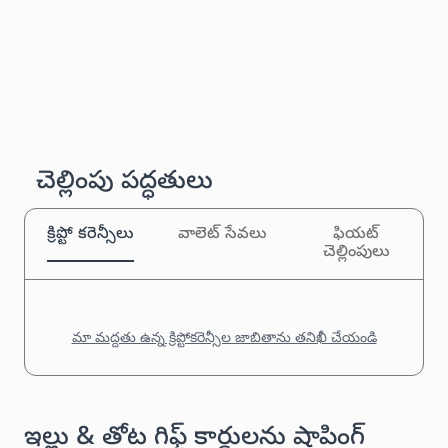
చెల్లింపు పద్ధతులు
క్రిప్టో కరెన్సీలు
వాలెట్ సేవలు
ఫియట్
చెల్లింపులు
మా మద్దతు ఉన్న క్రిప్టోకరెన్సీల జాబితాను తనిఖీ చేయండి
ఇల్లు & తోట గిఫ్ట్ కార్డులను షాపింగ్