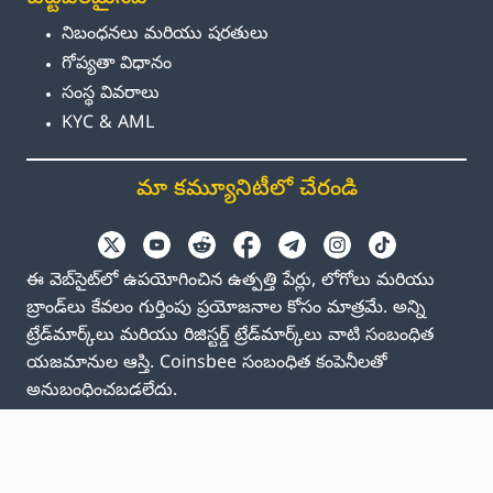
నిబంధనలు మరియు షరతులు
గోప్యతా విధానం
సంస్థ వివరాలు
KYC & AML
మా కమ్యూనిటీలో చేరండి
ఈ వెబ్‌సైట్‌లో ఉపయోగించిన ఉత్పత్తి పేర్లు, లోగోలు మరియు
బ్రాండ్‌లు కేవలం గుర్తింపు ప్రయోజనాల కోసం మాత్రమే. అన్ని
ట్రేడ్‌మార్క్‌లు మరియు రిజిస్టర్డ్ ట్రేడ్‌మార్క్‌లు వాటి సంబంధిత
యజమానుల ఆస్తి. Coinsbee సంబంధిత కంపెనీలతో
అనుబంధించబడలేదు.
EN
GB