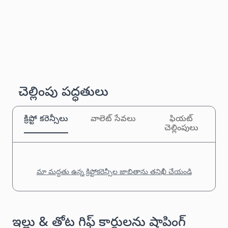
చెల్లింపు పద్ధతులు
క్రిప్టో కరెన్సీలు
వాలెట్ సేవలు
ఫియట్
చెల్లింపులు
మా మద్దతు ఉన్న క్రిప్టోకరెన్సీల జాబితాను తనిఖీ చేయండి
ఇల్లు & తోట గిఫ్ట్ కార్డులను షాపింగ్