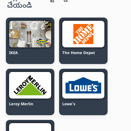
చేయండి
IKEA
The Home Depot
Leroy Merlin
Lowe's