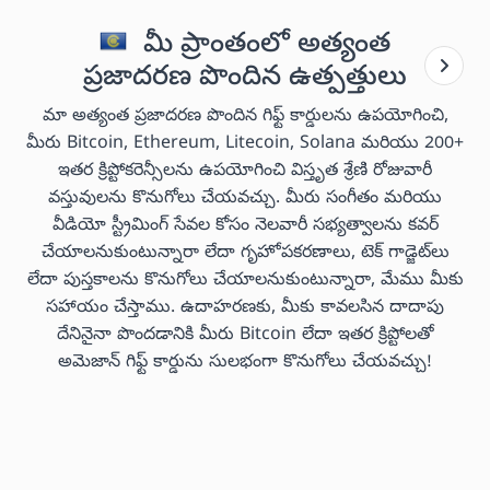
మీ ప్రాంతంలో అత్యంత
ప్రజాదరణ పొందిన ఉత్పత్తులు
మా అత్యంత ప్రజాదరణ పొందిన గిఫ్ట్ కార్డులను ఉపయోగించి,
మీరు Bitcoin, Ethereum, Litecoin, Solana మరియు 200+
ఇతర క్రిప్టోకరెన్సీలను ఉపయోగించి విస్తృత శ్రేణి రోజువారీ
వస్తువులను కొనుగోలు చేయవచ్చు. మీరు సంగీతం మరియు
వీడియో స్ట్రీమింగ్ సేవల కోసం నెలవారీ సభ్యత్వాలను కవర్
చేయాలనుకుంటున్నారా లేదా గృహోపకరణాలు, టెక్ గాడ్జెట్‌లు
లేదా పుస్తకాలను కొనుగోలు చేయాలనుకుంటున్నారా, మేము మీకు
సహాయం చేస్తాము. ఉదాహరణకు, మీకు కావలసిన దాదాపు
దేనినైనా పొందడానికి మీరు Bitcoin లేదా ఇతర క్రిప్టోలతో
అమెజాన్ గిఫ్ట్ కార్డును సులభంగా కొనుగోలు చేయవచ్చు!