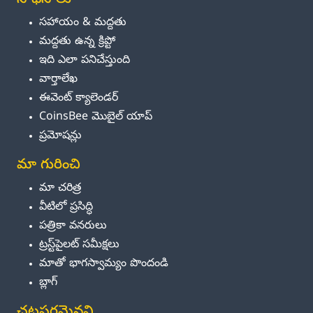
సాధనాలు
సహాయం & మద్దతు
మద్దతు ఉన్న క్రిప్టో
ఇది ఎలా పనిచేస్తుంది
వార్తాలేఖ
ఈవెంట్ క్యాలెండర్
CoinsBee మొబైల్ యాప్
ప్రమోషన్లు
మా గురించి
మా చరిత్ర
వీటిలో ప్రసిద్ధి
పత్రికా వనరులు
ట్రస్ట్‌పైలట్ సమీక్షలు
మాతో భాగస్వామ్యం పొందండి
బ్లాగ్
చట్టపరమైనవి