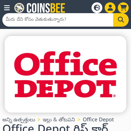
అన్ని ఉత్పత్తులు
ఇల్లు & తోటపని
Office Depot
Office Depot గిఫ్ట్ కార్డ్