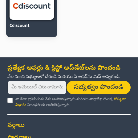
Cdiscount
ప్రత్యేక ఆఫర్లు & క్రిప్టో అప్‌డేట్‌లను పొందండి
వేల మంది సభ్యులలో చేరండి మరియు ఏ ఆఫర్‌ను మిస్ అవ్వకండి.
సభ్యత్వం పొందండి
నా డేటా ప్రాసెసింగ్‌ను నేను అంగీకరిస్తున్నాను మరియు వార్తాలేఖ యొక్క
గోప్యతా
విధానం
నిబంధనలకు అంగీకరిస్తున్నాను.
వర్గాలు