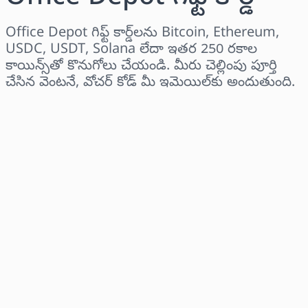
Office Depot గిఫ్ట్ కార్డ్‌లను Bitcoin, Ethereum,
USDC, USDT, Solana లేదా ఇతర 250 రకాల
కాయిన్స్‌తో కొనుగోలు చేయండి. మీరు చెల్లింపు పూర్తి
చేసిన వెంటనే, వోచర్ కోడ్ మీ ఇమెయిల్‌కు అందుతుంది.
ప్రాంతాన్ని ఎంచుకోండి
ఒక మొత్తాన్ని ఎంచుకోండి
అంచనా ధర
ఇప్పుడే కొనండి