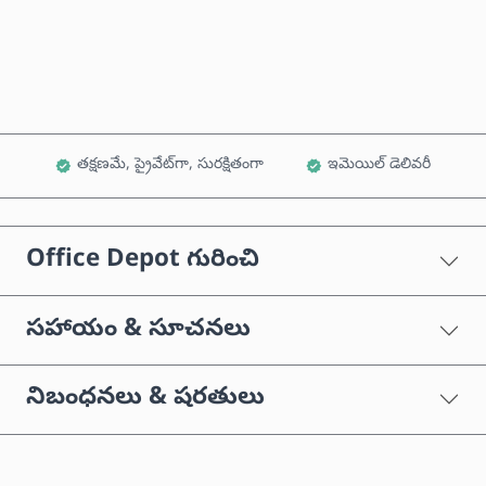
కార్ట్‌కు జోడించండి
తక్షణమే, ప్రైవేట్‌గా, సురక్షితంగా
ఇమెయిల్ డెలివరీ
Office Depot గురించి
సహాయం & సూచనలు
నిబంధనలు & షరతులు