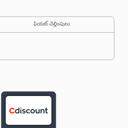
ఫియట్ చెల్లింపులు