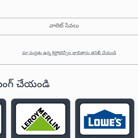
వాలెట్ సేవలు
మా మద్దతు ఉన్న క్రిప్టోకరెన్సీల జాబితాను తనిఖీ చేయండి
ాపింగ్ చేయండి