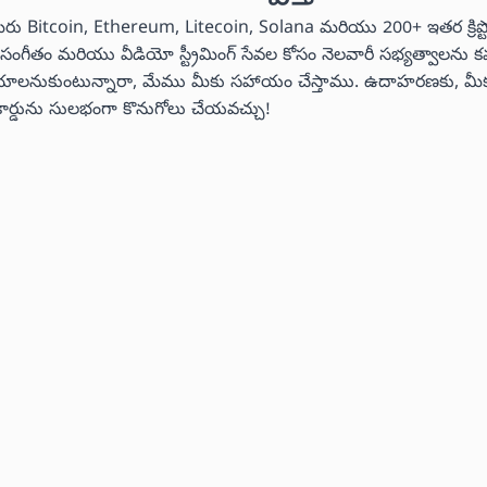
మీరు Bitcoin, Ethereum, Litecoin, Solana మరియు 200+ ఇతర క్రిప్
ీరు సంగీతం మరియు వీడియో స్ట్రీమింగ్ సేవల కోసం నెలవారీ సభ్యత్వాలను
లు చేయాలనుకుంటున్నారా, మేము మీకు సహాయం చేస్తాము. ఉదాహరణకు, మీక
ట్ కార్డును సులభంగా కొనుగోలు చేయవచ్చు!