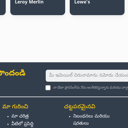
Leroy Merlin
Lowe's
ు పొందండి
నా డేటా ప్రాసెసింగ్‌ను నేను అంగీకరిస్తున్నాను మరియు వా
మా గురించి
చట్టపరమైనవి
మా చరిత్ర
నిబంధనలు మరియు
షరతులు
వీటిలో ప్రసిద్ధి