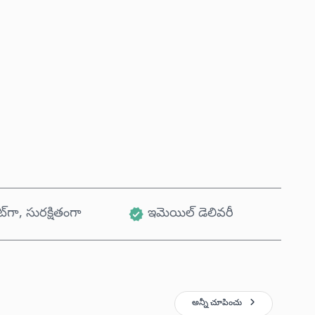
ఇప్పుడే కొనండి
కార్ట్‌కు జోడించండి
ట్‌గా, సురక్షితంగా
ఇమెయిల్ డెలివరీ
అన్నీ చూపించు