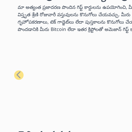
మా అత్యంత ప్రజాదరణ పొందిన గిఫ్ట్ కార్డులను ఉపయోగించి, 
విస్తృత శ్రేణి రోజువారీ వస్తువులను కొనుగోలు చేయవచ్చు. మ
గృహోపకరణాలు, టెక్ గాడ్జెట్‌లు లేదా పుస్తకాలను కొనుగో
పొందడానికి మీరు Bitcoin లేదా ఇతర క్రిప్టోలతో అమెజాన్ గిఫ్
మునుపటి