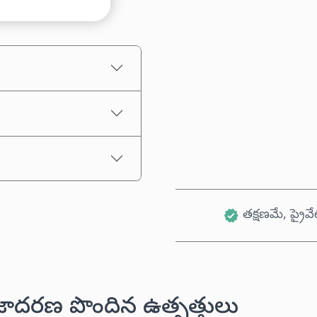
అంచనా ధర
తక్షణమే, ప్రైవే
జాదరణ పొందిన ఉత్పత్తులు