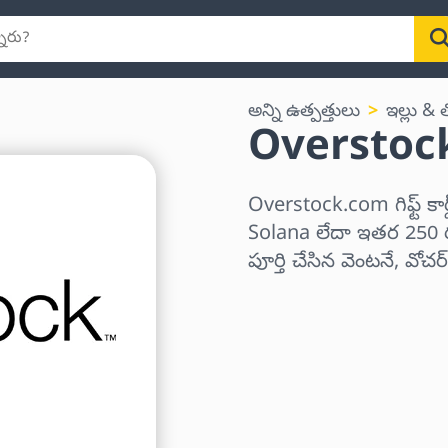
అన్ని ఉత్పత్తులు
ఇల్లు &
Overstock.c
Overstock.com గిఫ్ట్ క
Solana లేదా ఇతర 250 రక
పూర్తి చేసిన వెంటనే, వోచ
ప్రాంతాన్ని ఎంచుకోండి
ఒక మొత్తాన్ని ఎంచుకోండి