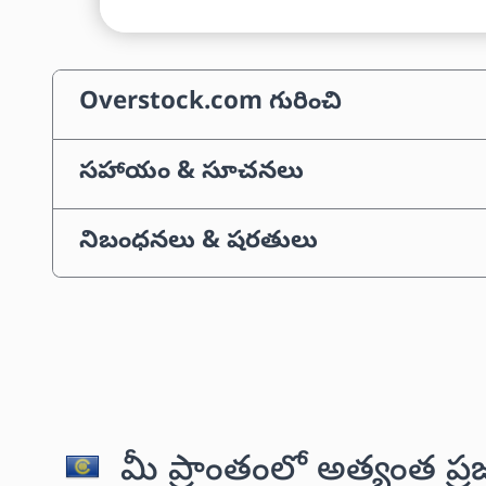
Overstock.com గురించి
సహాయం & సూచనలు
నిబంధనలు & షరతులు
మీ ప్రాంతంలో అత్యంత ప్ర