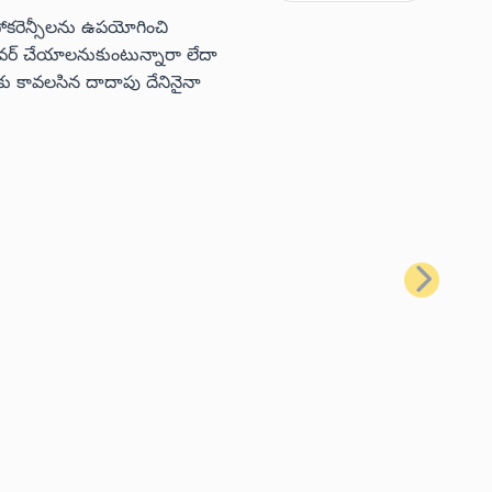
టోకరెన్సీలను ఉపయోగించి
 కవర్ చేయాలనుకుంటున్నారా లేదా
ు కావలసిన దాదాపు దేనినైనా
తదుపరి