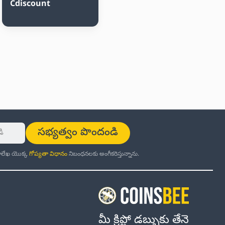
Cdiscount
సభ్యత్వం పొందండి
ర్తాలేఖ యొక్క
గోప్యతా విధానం
నిబంధనలకు అంగీకరిస్తున్నాను.
మీ క్రిప్టో డబ్బుకు తేనె