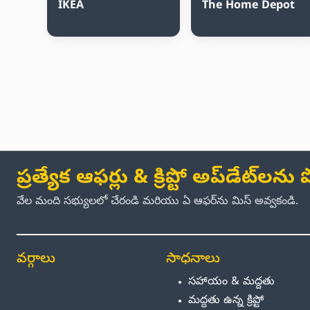
IKEA
The Home Depot
ప్రత్యేక ఆఫర్లు & క్రిప్టో అప్‌డేట్‌లన
వేల మంది సభ్యులలో చేరండి మరియు ఏ ఆఫర్‌ను మిస్ అవ్వకండి.
వర్గాలు
సాధనాలు
సహాయం & మద్దతు
మద్దతు ఉన్న క్రిప్టో