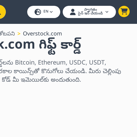
స్వాగతం
EN
సైన్ ఇన్ చేయండి
 తోటపని
Overstock.com
om గిఫ్ట్ కార్డ్
ార్డ్‌లను Bitcoin, Ethereum, USDC, USDT,
ాల కాయిన్స్‌తో కొనుగోలు చేయండి. మీరు చెల్లింపు
ర్ కోడ్ మీ ఇమెయిల్‌కు అందుతుంది.