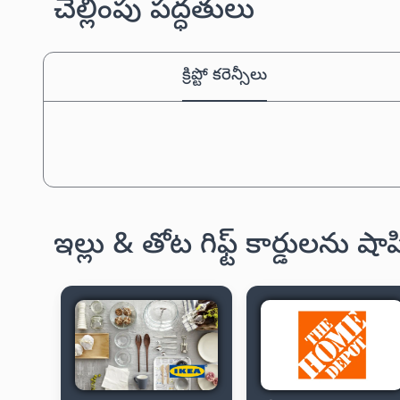
చెల్లింపు పద్ధతులు
క్రిప్టో కరెన్సీలు
ఇల్లు & తోట గిఫ్ట్ కార్డులను ష