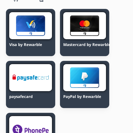
Visa by Rewarble
Mastercard by Rewarble
paysafecard
PayPal by Rewarble