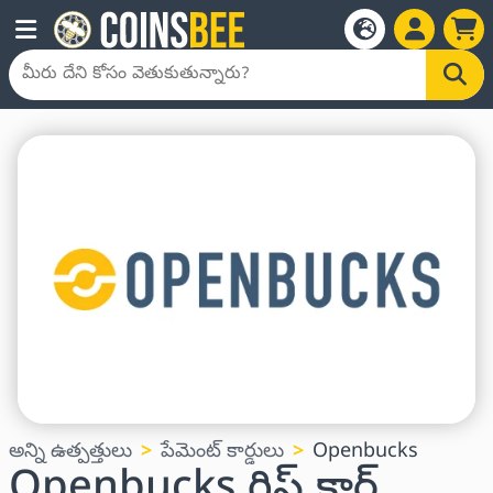
అన్ని ఉత్పత్తులు
పేమెంట్ కార్డులు
Openbucks
Openbucks గిఫ్ట్ కార్డ్