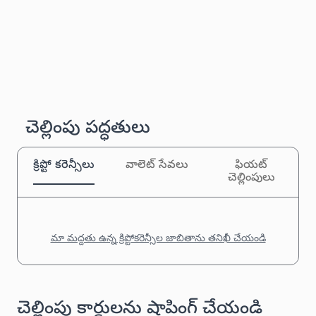
చెల్లింపు పద్ధతులు
క్రిప్టో కరెన్సీలు
వాలెట్ సేవలు
ఫియట్
చెల్లింపులు
మా మద్దతు ఉన్న క్రిప్టోకరెన్సీల జాబితాను తనిఖీ చేయండి
చెల్లింపు కార్డులను షాపింగ్ చేయండి