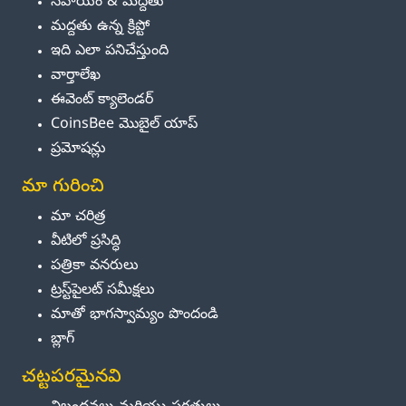
సహాయం & మద్దతు
మద్దతు ఉన్న క్రిప్టో
ఇది ఎలా పనిచేస్తుంది
వార్తాలేఖ
ఈవెంట్ క్యాలెండర్
CoinsBee మొబైల్ యాప్
ప్రమోషన్లు
మా గురించి
మా చరిత్ర
వీటిలో ప్రసిద్ధి
పత్రికా వనరులు
ట్రస్ట్‌పైలట్ సమీక్షలు
మాతో భాగస్వామ్యం పొందండి
బ్లాగ్
చట్టపరమైనవి