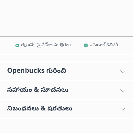
కార్ట్‌కు జోడించండి
తక్షణమే, ప్రైవేట్‌గా, సురక్షితంగా
ఇమెయిల్ డెలివరీ
Openbucks గురించి
సహాయం & సూచనలు
నిబంధనలు & షరతులు