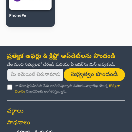
PhonePe
ప్రత్యేక ఆఫర్లు & క్రిప్టో అప్‌డేట్‌లను పొందండి
వేల మంది సభ్యులలో చేరండి మరియు ఏ ఆఫర్‌ను మిస్ అవ్వకండి.
సభ్యత్వం పొందండి
నా డేటా ప్రాసెసింగ్‌ను నేను అంగీకరిస్తున్నాను మరియు వార్తాలేఖ యొక్క
గోప్యతా
విధానం
నిబంధనలకు అంగీకరిస్తున్నాను.
వర్గాలు
సాధనాలు