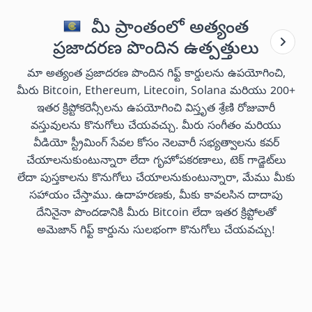
మీ ప్రాంతంలో అత్యంత
ప్రజాదరణ పొందిన ఉత్పత్తులు
మా అత్యంత ప్రజాదరణ పొందిన గిఫ్ట్ కార్డులను ఉపయోగించి,
మీరు Bitcoin, Ethereum, Litecoin, Solana మరియు 200+
ఇతర క్రిప్టోకరెన్సీలను ఉపయోగించి విస్తృత శ్రేణి రోజువారీ
వస్తువులను కొనుగోలు చేయవచ్చు. మీరు సంగీతం మరియు
వీడియో స్ట్రీమింగ్ సేవల కోసం నెలవారీ సభ్యత్వాలను కవర్
చేయాలనుకుంటున్నారా లేదా గృహోపకరణాలు, టెక్ గాడ్జెట్‌లు
లేదా పుస్తకాలను కొనుగోలు చేయాలనుకుంటున్నారా, మేము మీకు
సహాయం చేస్తాము. ఉదాహరణకు, మీకు కావలసిన దాదాపు
దేనినైనా పొందడానికి మీరు Bitcoin లేదా ఇతర క్రిప్టోలతో
అమెజాన్ గిఫ్ట్ కార్డును సులభంగా కొనుగోలు చేయవచ్చు!