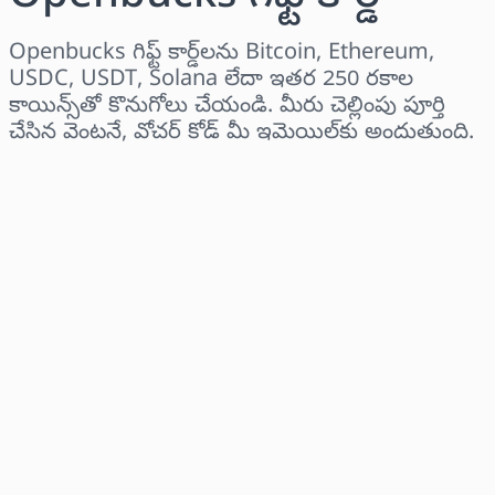
Openbucks గిఫ్ట్ కార్డ్‌లను Bitcoin, Ethereum,
USDC, USDT, Solana లేదా ఇతర 250 రకాల
కాయిన్స్‌తో కొనుగోలు చేయండి. మీరు చెల్లింపు పూర్తి
చేసిన వెంటనే, వోచర్ కోడ్ మీ ఇమెయిల్‌కు అందుతుంది.
ప్రాంతాన్ని ఎంచుకోండి
ఒక మొత్తాన్ని ఎంచుకోండి
అంచనా ధర
ఇప్పుడే కొనండి