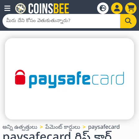
అన్ని ఉత్పత్తులు
పేమెంట్ కార్డులు
paysafecard
paysafecard గిఫ్ట్ కార్డ్