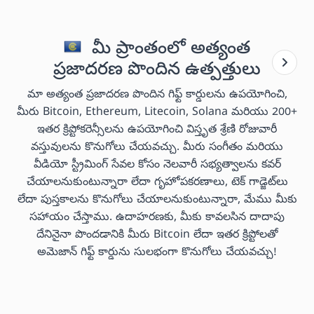
మీ ప్రాంతంలో అత్యంత
ప్రజాదరణ పొందిన ఉత్పత్తులు
మా అత్యంత ప్రజాదరణ పొందిన గిఫ్ట్ కార్డులను ఉపయోగించి,
మీరు Bitcoin, Ethereum, Litecoin, Solana మరియు 200+
ఇతర క్రిప్టోకరెన్సీలను ఉపయోగించి విస్తృత శ్రేణి రోజువారీ
వస్తువులను కొనుగోలు చేయవచ్చు. మీరు సంగీతం మరియు
వీడియో స్ట్రీమింగ్ సేవల కోసం నెలవారీ సభ్యత్వాలను కవర్
చేయాలనుకుంటున్నారా లేదా గృహోపకరణాలు, టెక్ గాడ్జెట్‌లు
లేదా పుస్తకాలను కొనుగోలు చేయాలనుకుంటున్నారా, మేము మీకు
సహాయం చేస్తాము. ఉదాహరణకు, మీకు కావలసిన దాదాపు
దేనినైనా పొందడానికి మీరు Bitcoin లేదా ఇతర క్రిప్టోలతో
అమెజాన్ గిఫ్ట్ కార్డును సులభంగా కొనుగోలు చేయవచ్చు!