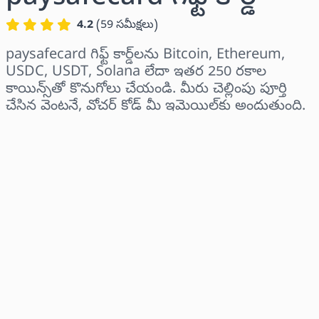
4.2
(
59
సమీక్షలు
)
paysafecard గిఫ్ట్ కార్డ్‌లను Bitcoin, Ethereum,
USDC, USDT, Solana లేదా ఇతర 250 రకాల
కాయిన్స్‌తో కొనుగోలు చేయండి. మీరు చెల్లింపు పూర్తి
చేసిన వెంటనే, వోచర్ కోడ్ మీ ఇమెయిల్‌కు అందుతుంది.
ప్రాంతాన్ని ఎంచుకోండి
ఒక మొత్తాన్ని ఎంచుకోండి
అంచనా ధర