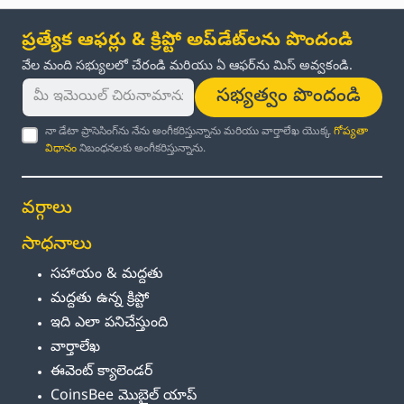
ప్రత్యేక ఆఫర్లు & క్రిప్టో అప్‌డేట్‌లను పొందండి
వేల మంది సభ్యులలో చేరండి మరియు ఏ ఆఫర్‌ను మిస్ అవ్వకండి.
సభ్యత్వం పొందండి
నా డేటా ప్రాసెసింగ్‌ను నేను అంగీకరిస్తున్నాను మరియు వార్తాలేఖ యొక్క
గోప్యతా
విధానం
నిబంధనలకు అంగీకరిస్తున్నాను.
వర్గాలు
సాధనాలు
సహాయం & మద్దతు
మద్దతు ఉన్న క్రిప్టో
ఇది ఎలా పనిచేస్తుంది
వార్తాలేఖ
ఈవెంట్ క్యాలెండర్
CoinsBee మొబైల్ యాప్