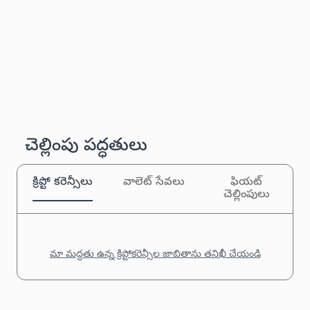
చెల్లింపు పద్ధతులు
క్రిప్టో కరెన్సీలు
వాలెట్ సేవలు
ఫియట్
చెల్లింపులు
మా మద్దతు ఉన్న క్రిప్టోకరెన్సీల జాబితాను తనిఖీ చేయండి