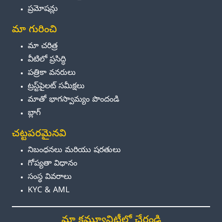
ప్రమోషన్లు
మా గురించి
మా చరిత్ర
వీటిలో ప్రసిద్ధి
పత్రికా వనరులు
ట్రస్ట్‌పైలట్ సమీక్షలు
మాతో భాగస్వామ్యం పొందండి
బ్లాగ్
చట్టపరమైనవి
నిబంధనలు మరియు షరతులు
గోప్యతా విధానం
సంస్థ వివరాలు
KYC & AML
మా కమ్యూనిటీలో చేరండి