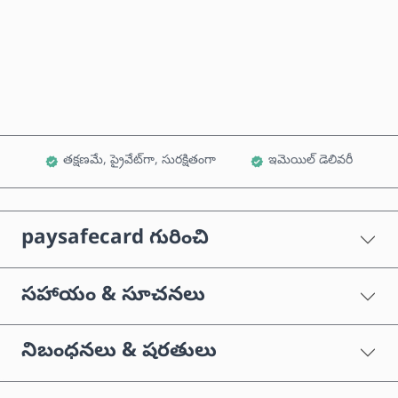
ఇప్పుడే కొనండి
కార్ట్‌కు జోడించండి
తక్షణమే, ప్రైవేట్‌గా, సురక్షితంగా
ఇమెయిల్ డెలివరీ
paysafecard గురించి
సహాయం & సూచనలు
నిబంధనలు & షరతులు